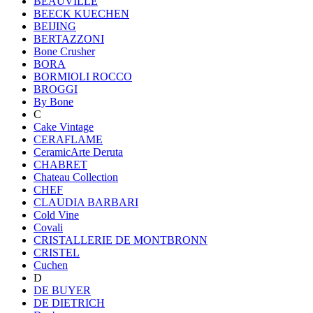
BEAUVILLE
BEECK KUECHEN
BEIJING
BERTAZZONI
Bone Crusher
BORA
BORMIOLI ROCCO
BROGGI
By Bone
C
Cake Vintage
CERAFLAME
CeramicArte Deruta
CHABRET
Chateau Collection
CHEF
CLAUDIA BARBARI
Cold Vine
Covali
CRISTALLERIE DE MONTBRONN
CRISTEL
Cuchen
D
DE BUYER
DE DIETRICH