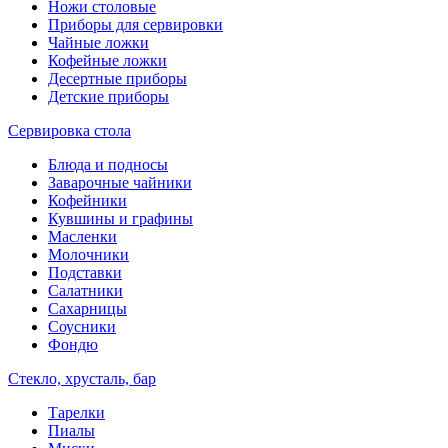
Ножи столовые
Приборы для сервировки
Чайные ложки
Кофейные ложки
Десертные приборы
Детские приборы
Сервировка стола
Блюда и подносы
Заварочные чайники
Кофейники
Кувшины и графины
Масленки
Молочники
Подставки
Салатники
Сахарницы
Соусники
Фондю
Стекло, хрусталь, бар
Тарелки
Пиалы