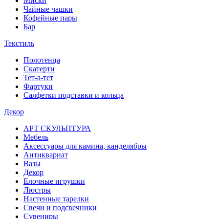
Миски
Чайные чашки
Кофейные пары
Бар
Текстиль
Полотенца
Скатерти
Тет-а-тет
Фартуки
Салфетки подставки и кольца
Декор
АРТ СКУЛЬПТУРА
Мебель
Аксессуары для камина, канделябры
Антиквариат
Вазы
Декор
Елочные игрушки
Люстры
Настенные тарелки
Свечи и подсвечники
Сувениры