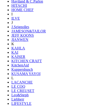
Haviland & C.Parlon
HITACHI
HOME CHEF
I
ILVE
J
J.Seignolles
JAMESON&TAILOR
JEFF KOONS
JIANWEN
K
KAHLA
KAI
KAISER
KITCHEN CRAFT
KitchenAid
Kuppersbusch
KUSAMA YAYOI
L
LACANCHE
LE COQ
LE CREUSET
Leo&Steph
Liebherr
LIFESTYLE