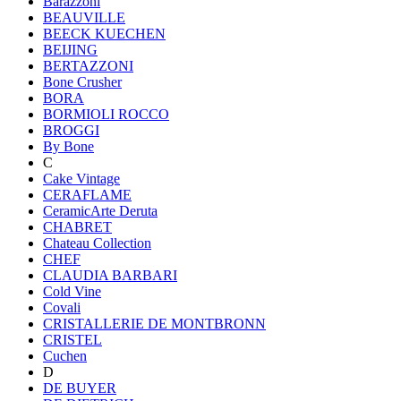
Barazzoni
BEAUVILLE
BEECK KUECHEN
BEIJING
BERTAZZONI
Bone Crusher
BORA
BORMIOLI ROCCO
BROGGI
By Bone
C
Cake Vintage
CERAFLAME
CeramicArte Deruta
CHABRET
Chateau Collection
CHEF
CLAUDIA BARBARI
Cold Vine
Covali
CRISTALLERIE DE MONTBRONN
CRISTEL
Cuchen
D
DE BUYER