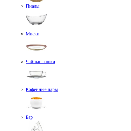
Пиалы
Миски
Чайные чашки
Кофейные пары
Бар