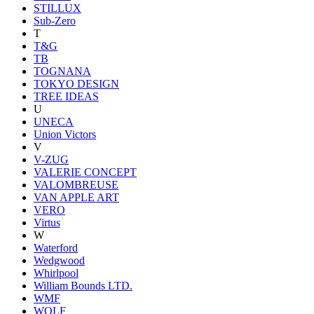
STILLUX
Sub-Zero
T
T&G
TB
TOGNANA
TOKYO DESIGN
TREE IDEAS
U
UNECA
Union Victors
V
V-ZUG
VALERIE CONCEPT
VALOMBREUSE
VAN APPLE ART
VERO
Virtus
W
Waterford
Wedgwood
Whirlpool
William Bounds LTD.
WMF
WOLF