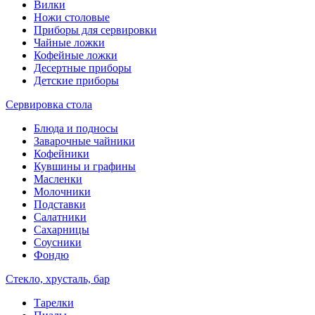
Вилки
Ножи столовые
Приборы для сервировки
Чайные ложки
Кофейные ложки
Десертные приборы
Детские приборы
Сервировка стола
Блюда и подносы
Заварочные чайники
Кофейники
Кувшины и графины
Масленки
Молочники
Подставки
Салатники
Сахарницы
Соусники
Фондю
Стекло, хрусталь, бар
Тарелки