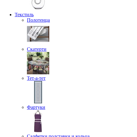
Текстиль
Полотенца
Скатерти
Тет-а-тет
Фартуки
Салфетки подставки и кольца