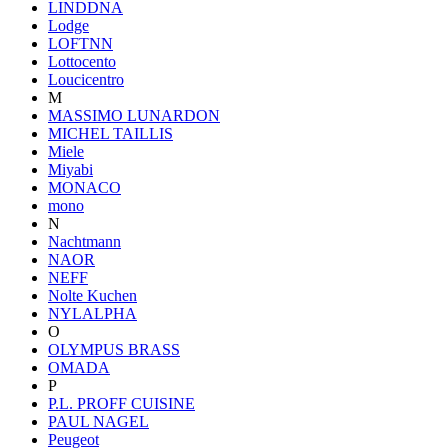
LINDDNA
Lodge
LOFTNN
Lottocento
Loucicentro
M
MASSIMO LUNARDON
MICHEL TAILLIS
Miele
Miyabi
MONACO
mono
N
Nachtmann
NAOR
NEFF
Nolte Kuchen
NYLALPHA
O
OLYMPUS BRASS
OMADA
P
P.L. PROFF CUISINE
PAUL NAGEL
Peugeot