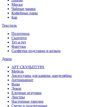
Пиалы
Миски
Чайные чашки
Кофейные пары
Бар
Текстиль
Полотенца
Скатерти
Тет-а-тет
Фартуки
Салфетки подставки и кольца
Декор
АРТ СКУЛЬПТУРА
Мебель
Аксессуары для камина, канделябры
Антиквариат
Вазы
Декор
Елочные игрушки
Люстры
Настенные тарелки
Свечи и подсвечники