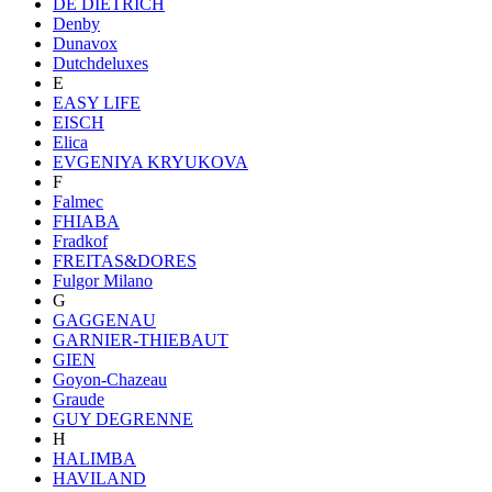
DE DIETRICH
Denby
Dunavox
Dutchdeluxes
E
EASY LIFE
EISCH
Elica
EVGENIYA KRYUKOVA
F
Falmec
FHIABA
Fradkof
FREITAS&DORES
Fulgor Milano
G
GAGGENAU
GARNIER-THIEBAUT
GIEN
Goyon-Chazeau
Graude
GUY DEGRENNE
H
HALIMBA
HAVILAND