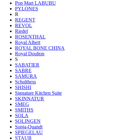
Pop Mart LABUBU
PYLONES
R
REGENT
REVOL
Riedel
ROSENTHAL
Royal Albert
ROYAL BONE CHINA
Royal Doulton
S
SABATIER
SABRE
SAMURA
Schulthess
SHISHI
Signature Kitchen Suite
SKINNATUR
SMEG
SMITHS
SOLA
SOLINGEN
Sonja-Quandt
SPIEGELAU
STAUB