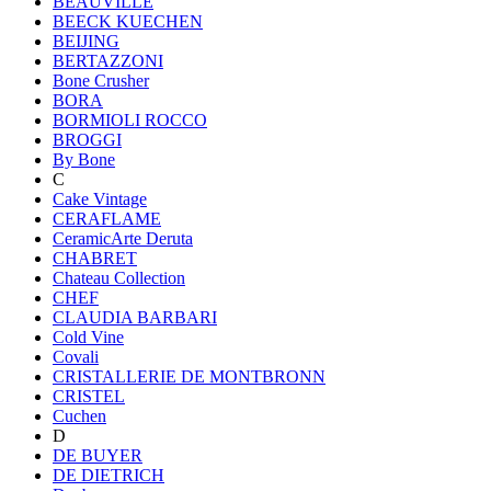
BEAUVILLE
BEECK KUECHEN
BEIJING
BERTAZZONI
Bone Crusher
BORA
BORMIOLI ROCCO
BROGGI
By Bone
C
Cake Vintage
CERAFLAME
CeramicArte Deruta
CHABRET
Chateau Collection
CHEF
CLAUDIA BARBARI
Cold Vine
Covali
CRISTALLERIE DE MONTBRONN
CRISTEL
Cuchen
D
DE BUYER
DE DIETRICH