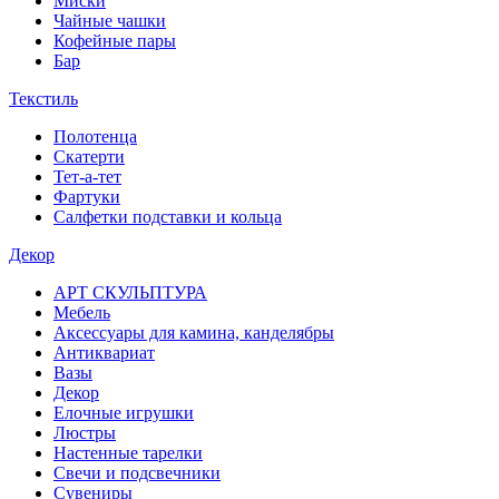
Миски
Чайные чашки
Кофейные пары
Бар
Текстиль
Полотенца
Скатерти
Тет-а-тет
Фартуки
Салфетки подставки и кольца
Декор
АРТ СКУЛЬПТУРА
Мебель
Аксессуары для камина, канделябры
Антиквариат
Вазы
Декор
Елочные игрушки
Люстры
Настенные тарелки
Свечи и подсвечники
Сувениры