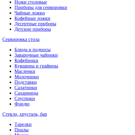
Ножи столовые
Приборы для сервировки
Чайные ложки
Кофейные ложки
Десертные приборы
Детские приборы
Сервировка стола
Блюда и подносы
Заварочные чайники
Кофейники
Кувшины и графины
Масленки
Молочники
Подставки
Салатники
Сахарницы
Соусники
Фондю
Стекло, хрусталь, бар
Тарелки
Пиалы