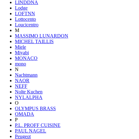
LINDDNA
Lodge
LOFTNN
Lottocento
Loucicentro
M
MASSIMO LUNARDON
MICHEL TAILLIS
Miele
Miyabi
MONACO
mono
N
Nachtmann
NAOR
NEFF
Nolte Kuchen
NYLALPHA
O
OLYMPUS BRASS
OMADA
P
P.L. PROFF CUISINE
PAUL NAGEL
Peugeot