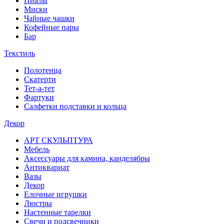
Пиалы
Миски
Чайные чашки
Кофейные пары
Бар
Текстиль
Полотенца
Скатерти
Тет-а-тет
Фартуки
Салфетки подставки и кольца
Декор
АРТ СКУЛЬПТУРА
Мебель
Аксессуары для камина, канделябры
Антиквариат
Вазы
Декор
Елочные игрушки
Люстры
Настенные тарелки
Свечи и подсвечники