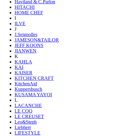
Haviland & C.Parlon
HITACHI
HOME CHEF
I
ILVE
J
J.Seignolles
JAMESON&TAILOR
JEFF KOONS
JIANWEN
K
KAHLA
KAI
KAISER
KITCHEN CRAFT
KitchenAid
Kuppersbusch
KUSAMA YAYOI
L
LACANCHE
LE COQ
LE CREUSET
Leo&Steph
Liebherr
LIFESTYLE