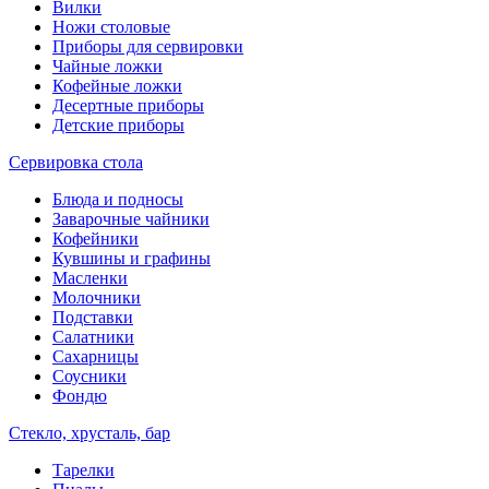
Вилки
Ножи столовые
Приборы для сервировки
Чайные ложки
Кофейные ложки
Десертные приборы
Детские приборы
Сервировка стола
Блюда и подносы
Заварочные чайники
Кофейники
Кувшины и графины
Масленки
Молочники
Подставки
Салатники
Сахарницы
Соусники
Фондю
Стекло, хрусталь, бар
Тарелки