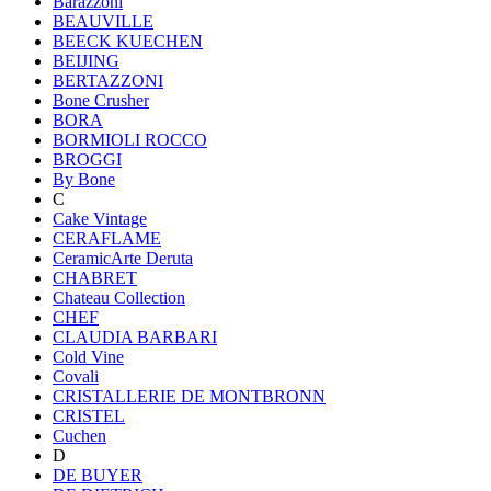
Barazzoni
BEAUVILLE
BEECK KUECHEN
BEIJING
BERTAZZONI
Bone Crusher
BORA
BORMIOLI ROCCO
BROGGI
By Bone
C
Cake Vintage
CERAFLAME
CeramicArte Deruta
CHABRET
Chateau Collection
CHEF
CLAUDIA BARBARI
Cold Vine
Covali
CRISTALLERIE DE MONTBRONN
CRISTEL
Cuchen
D
DE BUYER