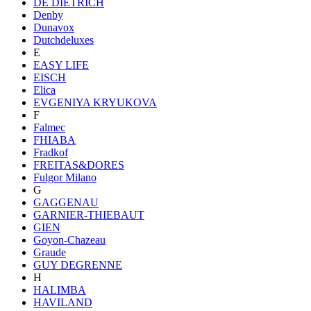
DE DIETRICH
Denby
Dunavox
Dutchdeluxes
E
EASY LIFE
EISCH
Elica
EVGENIYA KRYUKOVA
F
Falmec
FHIABA
Fradkof
FREITAS&DORES
Fulgor Milano
G
GAGGENAU
GARNIER-THIEBAUT
GIEN
Goyon-Chazeau
Graude
GUY DEGRENNE
H
HALIMBA
HAVILAND