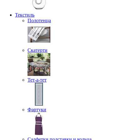
Текстиль
Полотенца
Скатерти
Тет-а-тет
Фартуки
Салфетки подставки и кольца