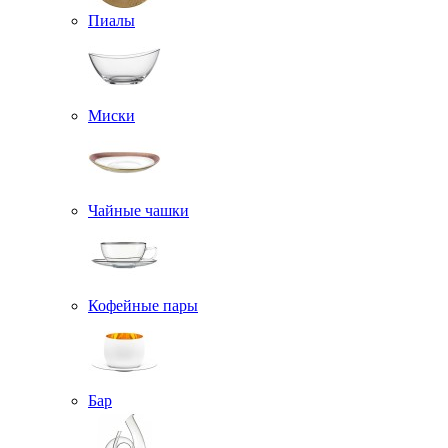
Пиалы
Миски
Чайные чашки
Кофейные пары
Бар