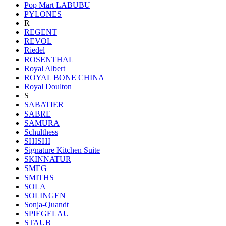
Pop Mart LABUBU
PYLONES
R
REGENT
REVOL
Riedel
ROSENTHAL
Royal Albert
ROYAL BONE CHINA
Royal Doulton
S
SABATIER
SABRE
SAMURA
Schulthess
SHISHI
Signature Kitchen Suite
SKINNATUR
SMEG
SMITHS
SOLA
SOLINGEN
Sonja-Quandt
SPIEGELAU
STAUB