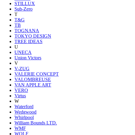
STILLUX
Sub-Zero
T
T&G
TB
TOGNANA
TOKYO DESIGN
TREE IDEAS
U
UNECA
Union Victors
V
V-ZUG
VALERIE CONCEPT
VALOMBREUSE
VAN APPLE ART
VERO
Virtus
W
Waterford
Wedgwood
Whirlpool
William Bounds LTD.
WMF
WOLF