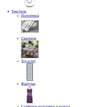
Текстиль
Полотенца
Скатерти
Тет-а-тет
Фартуки
Салфетки подставки и кольца