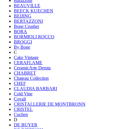
Barazzoni
BEAUVILLE
BEECK KUECHEN
BEIJING
BERTAZZONI
Bone Crusher
BORA
BORMIOLI ROCCO
BROGGI
By Bone
C
Cake Vintage
CERAFLAME
CeramicArte Deruta
CHABRET
Chateau Collection
CHEF
CLAUDIA BARBARI
Cold Vine
Covali
CRISTALLERIE DE MONTBRONN
CRISTEL
Cuchen
D
DE BUYER