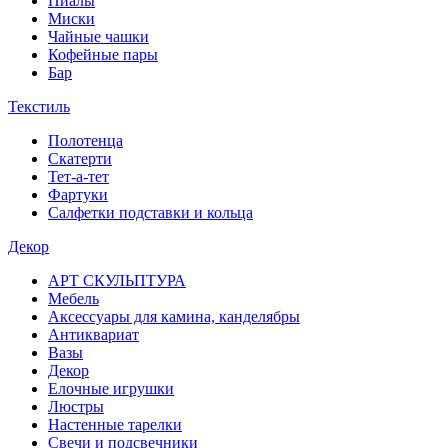
Пиалы
Миски
Чайные чашки
Кофейные пары
Бар
Текстиль
Полотенца
Скатерти
Тет-а-тет
Фартуки
Салфетки подставки и кольца
Декор
АРТ СКУЛЬПТУРА
Мебель
Аксессуары для камина, канделябры
Антиквариат
Вазы
Декор
Елочные игрушки
Люстры
Настенные тарелки
Свечи и подсвечники