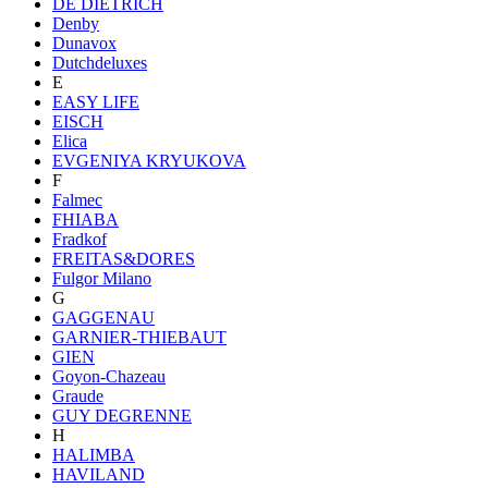
DE DIETRICH
Denby
Dunavox
Dutchdeluxes
E
EASY LIFE
EISCH
Elica
EVGENIYA KRYUKOVA
F
Falmec
FHIABA
Fradkof
FREITAS&DORES
Fulgor Milano
G
GAGGENAU
GARNIER-THIEBAUT
GIEN
Goyon-Chazeau
Graude
GUY DEGRENNE
H
HALIMBA
HAVILAND