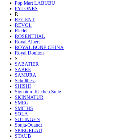
Pop Mart LABUBU
PYLONES
R
REGENT
REVOL
Riedel
ROSENTHAL
Royal Albert
ROYAL BONE CHINA
Royal Doulton
S
SABATIER
SABRE
SAMURA
Schulthess
SHISHI
Signature Kitchen Suite
SKINNATUR
SMEG
SMITHS
SOLA
SOLINGEN
Sonja-Quandt
SPIEGELAU
STAUB