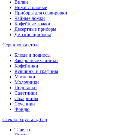
Вилки
Ножи столовые
Приборы для сервировки
Чайные ложки
Кофейные ложки
Десертные приборы
Детские приборы
Сервировка стола
Блюда и подносы
Заварочные чайники
Кофейники
Кувшины и графины
Масленки
Молочники
Подставки
Салатники
Сахарницы
Соусники
Фондю
Стекло, хрусталь, бар
Тарелки