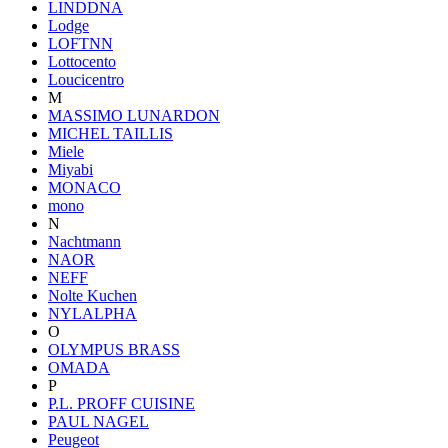
LINDDNA
Lodge
LOFTNN
Lottocento
Loucicentro
M
MASSIMO LUNARDON
MICHEL TAILLIS
Miele
Miyabi
MONACO
mono
N
Nachtmann
NAOR
NEFF
Nolte Kuchen
NYLALPHA
O
OLYMPUS BRASS
OMADA
P
P.L. PROFF CUISINE
PAUL NAGEL
Peugeot