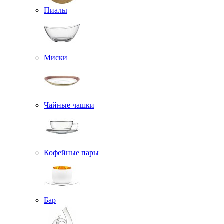
Пиалы
Миски
Чайные чашки
Кофейные пары
Бар