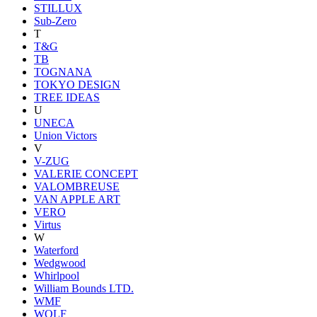
STILLUX
Sub-Zero
T
T&G
TB
TOGNANA
TOKYO DESIGN
TREE IDEAS
U
UNECA
Union Victors
V
V-ZUG
VALERIE CONCEPT
VALOMBREUSE
VAN APPLE ART
VERO
Virtus
W
Waterford
Wedgwood
Whirlpool
William Bounds LTD.
WMF
WOLF