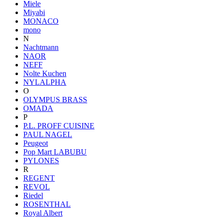
Miele
Miyabi
MONACO
mono
N
Nachtmann
NAOR
NEFF
Nolte Kuchen
NYLALPHA
O
OLYMPUS BRASS
OMADA
P
P.L. PROFF CUISINE
PAUL NAGEL
Peugeot
Pop Mart LABUBU
PYLONES
R
REGENT
REVOL
Riedel
ROSENTHAL
Royal Albert