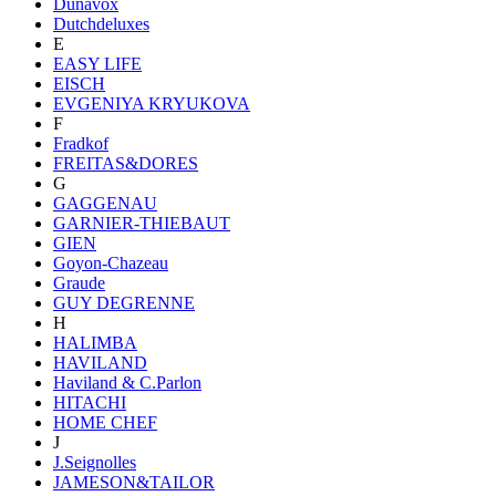
Dunavox
Dutchdeluxes
E
EASY LIFE
EISCH
EVGENIYA KRYUKOVA
F
Fradkof
FREITAS&DORES
G
GAGGENAU
GARNIER-THIEBAUT
GIEN
Goyon-Chazeau
Graude
GUY DEGRENNE
H
HALIMBA
HAVILAND
Haviland & C.Parlon
HITACHI
HOME CHEF
J
J.Seignolles
JAMESON&TAILOR