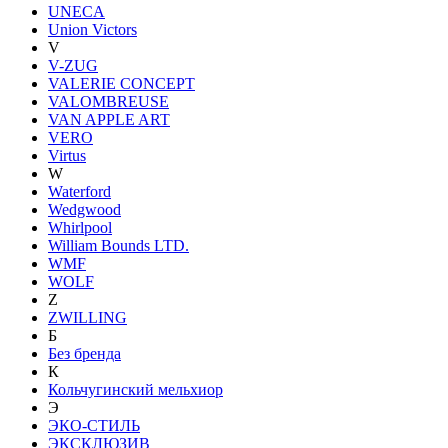
UNECA
Union Victors
V
V-ZUG
VALERIE CONCEPT
VALOMBREUSE
VAN APPLE ART
VERO
Virtus
W
Waterford
Wedgwood
Whirlpool
William Bounds LTD.
WMF
WOLF
Z
ZWILLING
Б
Без бренда
К
Кольчугинский мельхиор
Э
ЭКО-СТИЛЬ
ЭКСКЛЮЗИВ