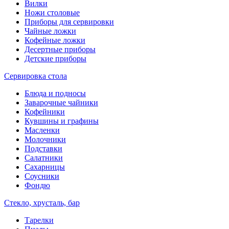
Вилки
Ножи столовые
Приборы для сервировки
Чайные ложки
Кофейные ложки
Десертные приборы
Детские приборы
Сервировка стола
Блюда и подносы
Заварочные чайники
Кофейники
Кувшины и графины
Масленки
Молочники
Подставки
Салатники
Сахарницы
Соусники
Фондю
Стекло, хрусталь, бар
Тарелки