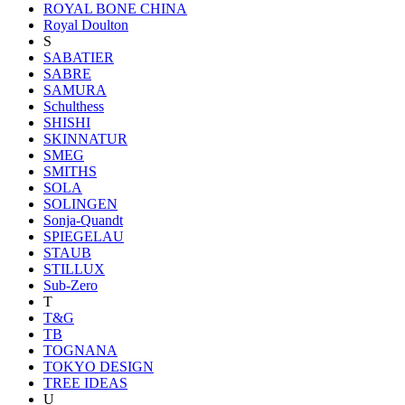
ROYAL BONE CHINA
Royal Doulton
S
SABATIER
SABRE
SAMURA
Schulthess
SHISHI
SKINNATUR
SMEG
SMITHS
SOLA
SOLINGEN
Sonja-Quandt
SPIEGELAU
STAUB
STILLUX
Sub-Zero
T
T&G
TB
TOGNANA
TOKYO DESIGN
TREE IDEAS
U