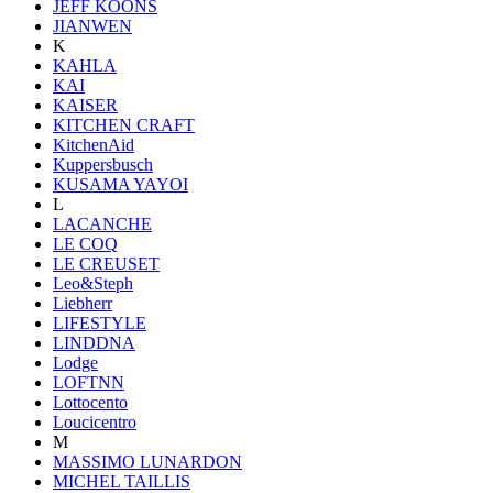
JEFF KOONS
JIANWEN
K
KAHLA
KAI
KAISER
KITCHEN CRAFT
KitchenAid
Kuppersbusch
KUSAMA YAYOI
L
LACANCHE
LE COQ
LE CREUSET
Leo&Steph
Liebherr
LIFESTYLE
LINDDNA
Lodge
LOFTNN
Lottocento
Loucicentro
M
MASSIMO LUNARDON
MICHEL TAILLIS