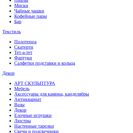
Пиалы
Миски
Чайные чашки
Кофейные пары
Бар
Текстиль
Полотенца
Скатерти
Тет-а-тет
Фартуки
Салфетки подставки и кольца
Декор
АРТ СКУЛЬПТУРА
Мебель
Аксессуары для камина, канделябры
Антиквариат
Вазы
Декор
Елочные игрушки
Люстры
Настенные тарелки
Свечи и подсвечники