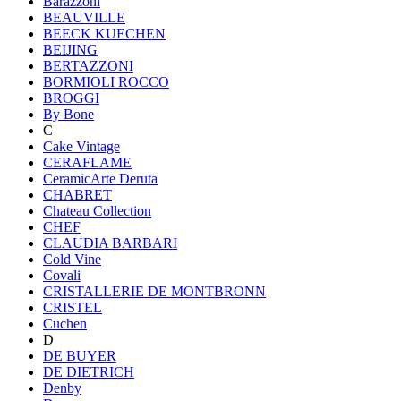
Barazzoni
BEAUVILLE
BEECK KUECHEN
BEIJING
BERTAZZONI
BORMIOLI ROCCO
BROGGI
By Bone
C
Cake Vintage
CERAFLAME
CeramicArte Deruta
CHABRET
Chateau Collection
CHEF
CLAUDIA BARBARI
Cold Vine
Covali
CRISTALLERIE DE MONTBRONN
CRISTEL
Cuchen
D
DE BUYER
DE DIETRICH
Denby