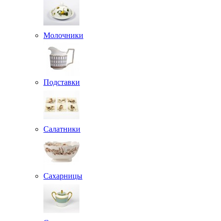
Молочники
Подставки
Салатники
Сахарницы