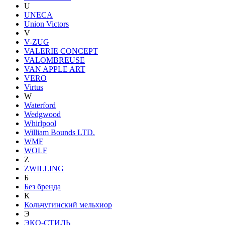
U
UNECA
Union Victors
V
V-ZUG
VALERIE CONCEPT
VALOMBREUSE
VAN APPLE ART
VERO
Virtus
W
Waterford
Wedgwood
Whirlpool
William Bounds LTD.
WMF
WOLF
Z
ZWILLING
Б
Без бренда
К
Кольчугинский мельхиор
Э
ЭКО-СТИЛЬ