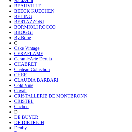
Barazzoni
BEAUVILLE
BEECK KUECHEN
BEIJING
BERTAZZONI
BORMIOLI ROCCO
BROGGI
By Bone
C
Cake Vintage
CERAFLAME
CeramicArte Deruta
CHABRET
Chateau Collection
CHEF
CLAUDIA BARBARI
Cold Vine
Covali
CRISTALLERIE DE MONTBRONN
CRISTEL
Cuchen
D
DE BUYER
DE DIETRICH
Denby