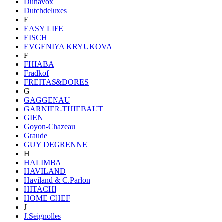
Dunavox
Dutchdeluxes
E
EASY LIFE
EISCH
EVGENIYA KRYUKOVA
F
FHIABA
Fradkof
FREITAS&DORES
G
GAGGENAU
GARNIER-THIEBAUT
GIEN
Goyon-Chazeau
Graude
GUY DEGRENNE
H
HALIMBA
HAVILAND
Haviland & C.Parlon
HITACHI
HOME CHEF
J
J.Seignolles