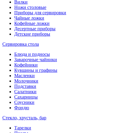
Вилки
Ножи столовые
Приборы для сервировки
Чайные ложки
Кофейные ложки
Десертные приборы
Детские приборы
Сервировка стола
Блюда и подносы
Заварочные чайники
Кофейники
Кувшины и графины
Масленки
Молочники
Подставки
Салатники
Сахарницы
Соусники
Фондю
Стекло, хрусталь, бар
Тарелки