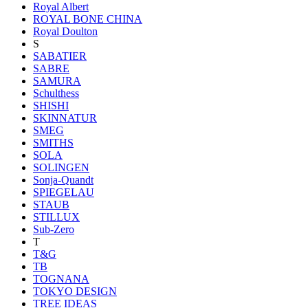
Royal Albert
ROYAL BONE CHINA
Royal Doulton
S
SABATIER
SABRE
SAMURA
Schulthess
SHISHI
SKINNATUR
SMEG
SMITHS
SOLA
SOLINGEN
Sonja-Quandt
SPIEGELAU
STAUB
STILLUX
Sub-Zero
T
T&G
TB
TOGNANA
TOKYO DESIGN
TREE IDEAS