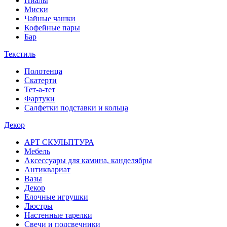
Пиалы
Миски
Чайные чашки
Кофейные пары
Бар
Текстиль
Полотенца
Скатерти
Тет-а-тет
Фартуки
Салфетки подставки и кольца
Декор
АРТ СКУЛЬПТУРА
Мебель
Аксессуары для камина, канделябры
Антиквариат
Вазы
Декор
Елочные игрушки
Люстры
Настенные тарелки
Свечи и подсвечники