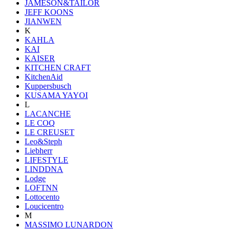
JAMESON&TAILOR
JEFF KOONS
JIANWEN
K
KAHLA
KAI
KAISER
KITCHEN CRAFT
KitchenAid
Kuppersbusch
KUSAMA YAYOI
L
LACANCHE
LE COQ
LE CREUSET
Leo&Steph
Liebherr
LIFESTYLE
LINDDNA
Lodge
LOFTNN
Lottocento
Loucicentro
M
MASSIMO LUNARDON