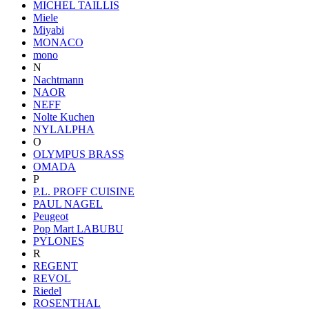
MICHEL TAILLIS
Miele
Miyabi
MONACO
mono
N
Nachtmann
NAOR
NEFF
Nolte Kuchen
NYLALPHA
O
OLYMPUS BRASS
OMADA
P
P.L. PROFF CUISINE
PAUL NAGEL
Peugeot
Pop Mart LABUBU
PYLONES
R
REGENT
REVOL
Riedel
ROSENTHAL