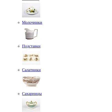
Молочники
Подставки
Салатники
Сахарницы