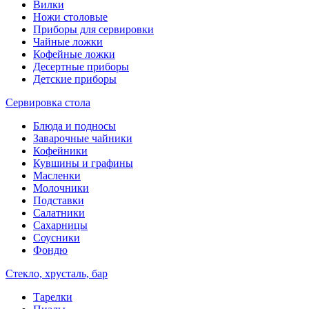
Вилки
Ножи столовые
Приборы для сервировки
Чайные ложки
Кофейные ложки
Десертные приборы
Детские приборы
Сервировка стола
Блюда и подносы
Заварочные чайники
Кофейники
Кувшины и графины
Масленки
Молочники
Подставки
Салатники
Сахарницы
Соусники
Фондю
Стекло, хрусталь, бар
Тарелки