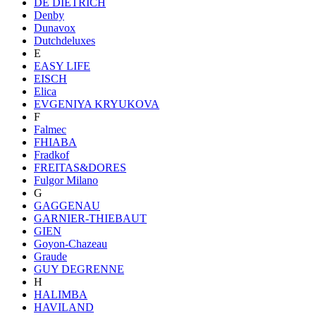
DE DIETRICH
Denby
Dunavox
Dutchdeluxes
E
EASY LIFE
EISCH
Elica
EVGENIYA KRYUKOVA
F
Falmec
FHIABA
Fradkof
FREITAS&DORES
Fulgor Milano
G
GAGGENAU
GARNIER-THIEBAUT
GIEN
Goyon-Chazeau
Graude
GUY DEGRENNE
H
HALIMBA
HAVILAND