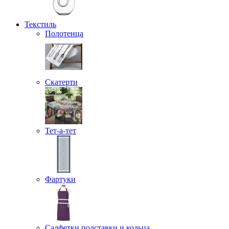
Текстиль
Полотенца
Скатерти
Тет-а-тет
Фартуки
Салфетки подставки и кольца