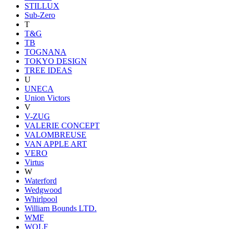
STILLUX
Sub-Zero
T
T&G
TB
TOGNANA
TOKYO DESIGN
TREE IDEAS
U
UNECA
Union Victors
V
V-ZUG
VALERIE CONCEPT
VALOMBREUSE
VAN APPLE ART
VERO
Virtus
W
Waterford
Wedgwood
Whirlpool
William Bounds LTD.
WMF
WOLF