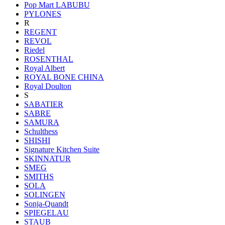
Pop Mart LABUBU
PYLONES
R
REGENT
REVOL
Riedel
ROSENTHAL
Royal Albert
ROYAL BONE CHINA
Royal Doulton
S
SABATIER
SABRE
SAMURA
Schulthess
SHISHI
Signature Kitchen Suite
SKINNATUR
SMEG
SMITHS
SOLA
SOLINGEN
Sonja-Quandt
SPIEGELAU
STAUB