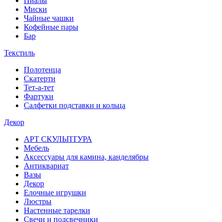
Пиалы
Миски
Чайные чашки
Кофейные пары
Бар
Текстиль
Полотенца
Скатерти
Тет-а-тет
Фартуки
Салфетки подставки и кольца
Декор
АРТ СКУЛЬПТУРА
Мебель
Аксессуары для камина, канделябры
Антиквариат
Вазы
Декор
Елочные игрушки
Люстры
Настенные тарелки
Свечи и подсвечники