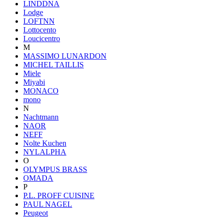
LINDDNA
Lodge
LOFTNN
Lottocento
Loucicentro
M
MASSIMO LUNARDON
MICHEL TAILLIS
Miele
Miyabi
MONACO
mono
N
Nachtmann
NAOR
NEFF
Nolte Kuchen
NYLALPHA
O
OLYMPUS BRASS
OMADA
P
P.L. PROFF CUISINE
PAUL NAGEL
Peugeot