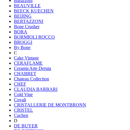
Barazzoni
BEAUVILLE
BEECK KUECHEN
BEIJING
BERTAZZONI
Bone Crusher
BORA
BORMIOLI ROCCO
BROGGI
By Bone
C
Cake Vintage
CERAFLAME
CeramicArte Deruta
CHABRET
Chateau Collection
CHEF
CLAUDIA BARBARI
Cold Vine
Covali
CRISTALLERIE DE MONTBRONN
CRISTEL
Cuchen
D
DE BUYER