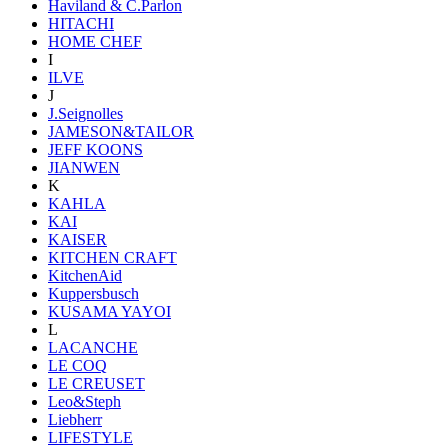
Haviland & C.Parlon
HITACHI
HOME CHEF
I
ILVE
J
J.Seignolles
JAMESON&TAILOR
JEFF KOONS
JIANWEN
K
KAHLA
KAI
KAISER
KITCHEN CRAFT
KitchenAid
Kuppersbusch
KUSAMA YAYOI
L
LACANCHE
LE COQ
LE CREUSET
Leo&Steph
Liebherr
LIFESTYLE