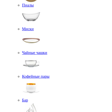
Пиалы
Миски
Чайные чашки
Кофейные пары
Бар