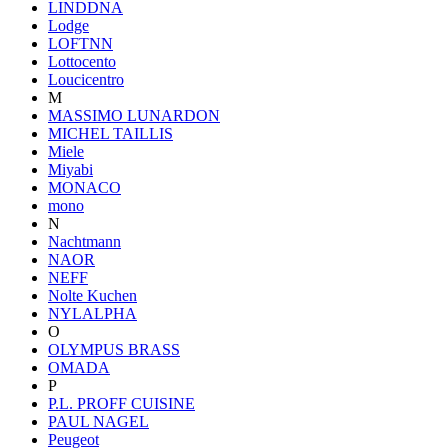
LINDDNA
Lodge
LOFTNN
Lottocento
Loucicentro
M
MASSIMO LUNARDON
MICHEL TAILLIS
Miele
Miyabi
MONACO
mono
N
Nachtmann
NAOR
NEFF
Nolte Kuchen
NYLALPHA
O
OLYMPUS BRASS
OMADA
P
P.L. PROFF CUISINE
PAUL NAGEL
Peugeot