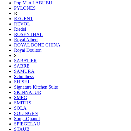
Pop Mart LABUBU
PYLONES
R
REGENT
REVOL
Riedel
ROSENTHAL
Royal Albert
ROYAL BONE CHINA
Royal Doulton
S
SABATIER
SABRE
SAMURA
Schulthess
SHISHI
Signature Kitchen Suite
SKINNATUR
SMEG
SMITHS
SOLA
SOLINGEN
Sonja-Quandt
SPIEGELAU
STAUB