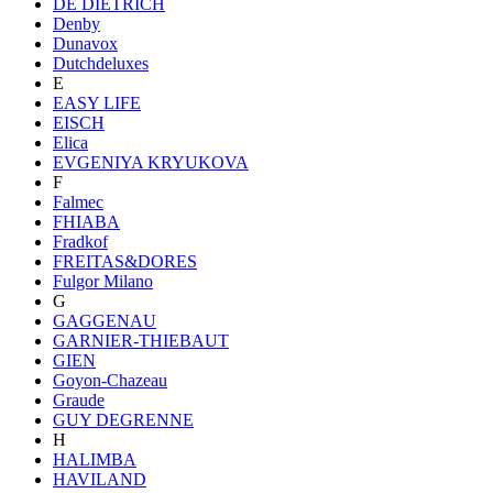
DE DIETRICH
Denby
Dunavox
Dutchdeluxes
E
EASY LIFE
EISCH
Elica
EVGENIYA KRYUKOVA
F
Falmec
FHIABA
Fradkof
FREITAS&DORES
Fulgor Milano
G
GAGGENAU
GARNIER-THIEBAUT
GIEN
Goyon-Chazeau
Graude
GUY DEGRENNE
H
HALIMBA
HAVILAND