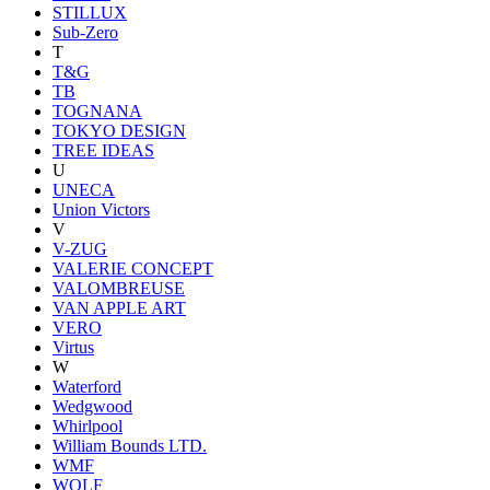
STILLUX
Sub-Zero
T
T&G
TB
TOGNANA
TOKYO DESIGN
TREE IDEAS
U
UNECA
Union Victors
V
V-ZUG
VALERIE CONCEPT
VALOMBREUSE
VAN APPLE ART
VERO
Virtus
W
Waterford
Wedgwood
Whirlpool
William Bounds LTD.
WMF
WOLF