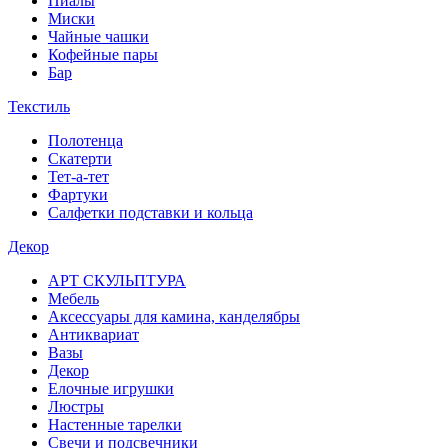
Пиалы
Миски
Чайные чашки
Кофейные пары
Бар
Текстиль
Полотенца
Скатерти
Тет-а-тет
Фартуки
Салфетки подставки и кольца
Декор
АРТ СКУЛЬПТУРА
Мебель
Аксессуары для камина, канделябры
Антиквариат
Вазы
Декор
Елочные игрушки
Люстры
Настенные тарелки
Свечи и подсвечники