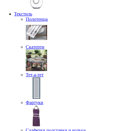
Текстиль
Полотенца
Скатерти
Тет-а-тет
Фартуки
Салфетки подставки и кольца