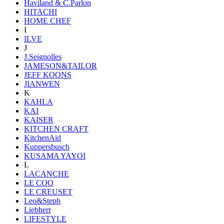
Haviland & C.Parlon
HITACHI
HOME CHEF
I
ILVE
J
J.Seignolles
JAMESON&TAILOR
JEFF KOONS
JIANWEN
K
KAHLA
KAI
KAISER
KITCHEN CRAFT
KitchenAid
Kuppersbusch
KUSAMA YAYOI
L
LACANCHE
LE COQ
LE CREUSET
Leo&Steph
Liebherr
LIFESTYLE