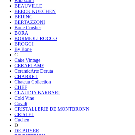
Barazzoni
BEAUVILLE
BEECK KUECHEN
BEIJING
BERTAZZONI
Bone Crusher
BORA
BORMIOLI ROCCO
BROGGI
By Bone
C
Cake Vintage
CERAFLAME
CeramicArte Deruta
CHABRET
Chateau Collection
CHEF
CLAUDIA BARBARI
Cold Vine
Covali
CRISTALLERIE DE MONTBRONN
CRISTEL
Cuchen
D
DE BUYER