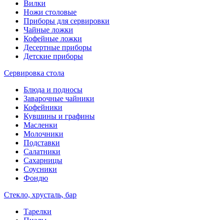
Вилки
Ножи столовые
Приборы для сервировки
Чайные ложки
Кофейные ложки
Десертные приборы
Детские приборы
Сервировка стола
Блюда и подносы
Заварочные чайники
Кофейники
Кувшины и графины
Масленки
Молочники
Подставки
Салатники
Сахарницы
Соусники
Фондю
Стекло, хрусталь, бар
Тарелки