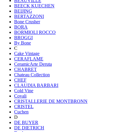
BEAUVILLE
BEECK KUECHEN
BEIJING
BERTAZZONI
Bone Crusher
BORA
BORMIOLI ROCCO
BROGGI
By Bone
C
Cake Vintage
CERAFLAME
CeramicArte Deruta
CHABRET
Chateau Collection
CHEF
CLAUDIA BARBARI
Cold Vine
Covali
CRISTALLERIE DE MONTBRONN
CRISTEL
Cuchen
D
DE BUYER
DE DIETRICH