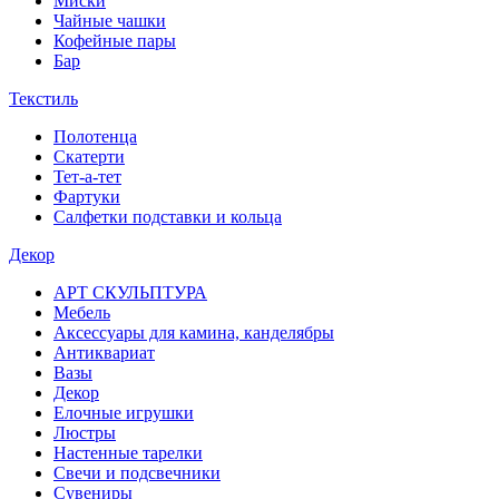
Миски
Чайные чашки
Кофейные пары
Бар
Текстиль
Полотенца
Скатерти
Тет-а-тет
Фартуки
Салфетки подставки и кольца
Декор
АРТ СКУЛЬПТУРА
Мебель
Аксессуары для камина, канделябры
Антиквариат
Вазы
Декор
Елочные игрушки
Люстры
Настенные тарелки
Свечи и подсвечники
Сувениры