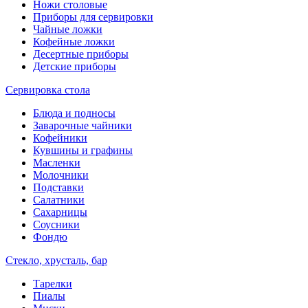
Ножи столовые
Приборы для сервировки
Чайные ложки
Кофейные ложки
Десертные приборы
Детские приборы
Сервировка стола
Блюда и подносы
Заварочные чайники
Кофейники
Кувшины и графины
Масленки
Молочники
Подставки
Салатники
Сахарницы
Соусники
Фондю
Стекло, хрусталь, бар
Тарелки
Пиалы