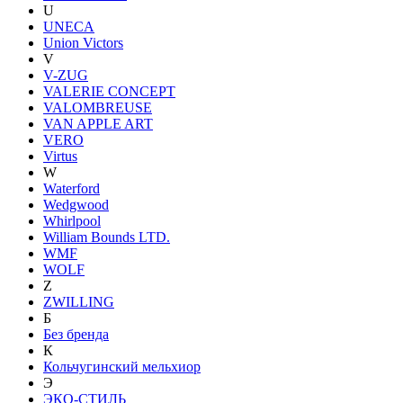
U
UNECA
Union Victors
V
V-ZUG
VALERIE CONCEPT
VALOMBREUSE
VAN APPLE ART
VERO
Virtus
W
Waterford
Wedgwood
Whirlpool
William Bounds LTD.
WMF
WOLF
Z
ZWILLING
Б
Без бренда
К
Кольчугинский мельхиор
Э
ЭКО-СТИЛЬ