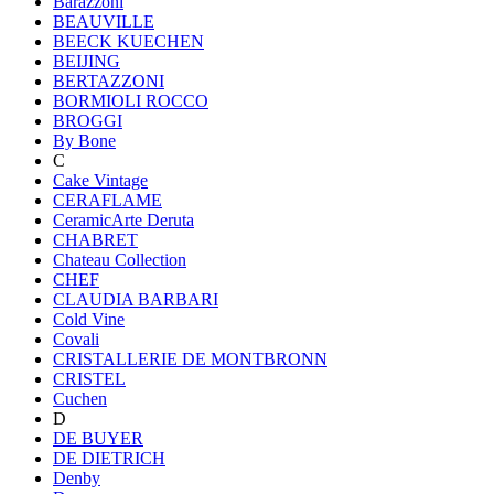
Barazzoni
BEAUVILLE
BEECK KUECHEN
BEIJING
BERTAZZONI
BORMIOLI ROCCO
BROGGI
By Bone
C
Cake Vintage
CERAFLAME
CeramicArte Deruta
CHABRET
Chateau Collection
CHEF
CLAUDIA BARBARI
Cold Vine
Covali
CRISTALLERIE DE MONTBRONN
CRISTEL
Cuchen
D
DE BUYER
DE DIETRICH
Denby