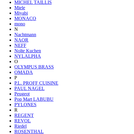
MICHEL TAILLIS
Miele
Miyabi
MONACO
mono
N
Nachtmann
NAOR
NEFF
Nolte Kuchen
NYLALPHA
O
OLYMPUS BRASS
OMADA
P
P.L. PROFF CUISINE
PAUL NAGEL
Peugeot
Pop Mart LABUBU
PYLONES
R
REGENT
REVOL
Riedel
ROSENTHAL