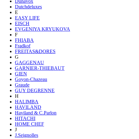
Dunavox
Dutchdeluxes
E
EASY LIFE
EISCH
EVGENIYA KRYUKOVA
F
FHIABA
Fradkof
FREITAS&DORES
G
GAGGENAU
GARNIER-THIEBAUT
GIEN
Goyon-Chazeau
Graude
GUY DEGRENNE
H
HALIMBA
HAVILAND
Haviland & C.Parlon
HITACHI
HOME CHEF
J
J.Seignolles