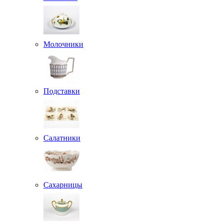
Молочники
Подставки
Салатники
Сахарницы