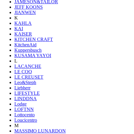
JAMESON&TAILOR
JEFF KOONS
JIANWEN
K
KAHLA
KAI
KAISER
KITCHEN CRAFT
KitchenAid
Kuppersbusch
KUSAMA YAYOI
L
LACANCHE
LE COQ
LE CREUSET
Leo&Steph
Liebherr
LIFESTYLE
LINDDNA
Lodge
LOFTNN
Lottocento
Loucicentro
M
MASSIMO LUNARDON