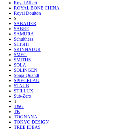
Royal Albert
ROYAL BONE CHINA
Royal Doulton
S
SABATIER
SABRE
SAMURA
Schulthess
SHISHI
SKINNATUR
SMEG
SMITHS
SOLA
SOLINGEN
Sonja-Quandt
SPIEGELAU
STAUB
STILLUX
Sub-Zero
T
T&G
TB
TOGNANA
TOKYO DESIGN
TREE IDEAS