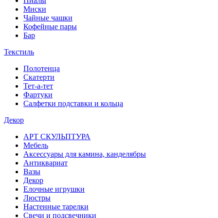
Пиалы
Миски
Чайные чашки
Кофейные пары
Бар
Текстиль
Полотенца
Скатерти
Тет-а-тет
Фартуки
Салфетки подставки и кольца
Декор
АРТ СКУЛЬПТУРА
Мебель
Аксессуары для камина, канделябры
Антиквариат
Вазы
Декор
Елочные игрушки
Люстры
Настенные тарелки
Свечи и подсвечники