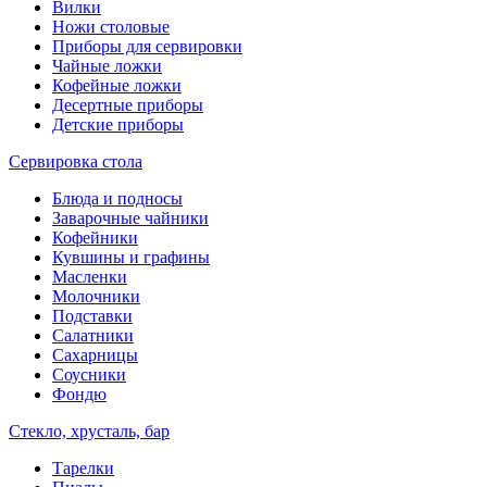
Вилки
Ножи столовые
Приборы для сервировки
Чайные ложки
Кофейные ложки
Десертные приборы
Детские приборы
Сервировка стола
Блюда и подносы
Заварочные чайники
Кофейники
Кувшины и графины
Масленки
Молочники
Подставки
Салатники
Сахарницы
Соусники
Фондю
Стекло, хрусталь, бар
Тарелки