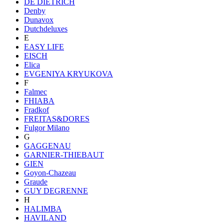
DE DIETRICH
Denby
Dunavox
Dutchdeluxes
E
EASY LIFE
EISCH
Elica
EVGENIYA KRYUKOVA
F
Falmec
FHIABA
Fradkof
FREITAS&DORES
Fulgor Milano
G
GAGGENAU
GARNIER-THIEBAUT
GIEN
Goyon-Chazeau
Graude
GUY DEGRENNE
H
HALIMBA
HAVILAND