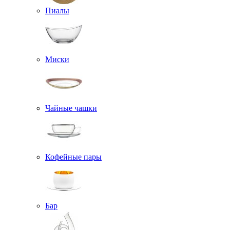
Пиалы
Миски
Чайные чашки
Кофейные пары
Бар