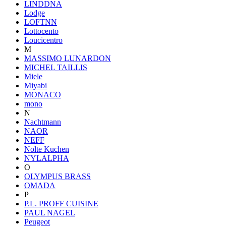
LINDDNA
Lodge
LOFTNN
Lottocento
Loucicentro
M
MASSIMO LUNARDON
MICHEL TAILLIS
Miele
Miyabi
MONACO
mono
N
Nachtmann
NAOR
NEFF
Nolte Kuchen
NYLALPHA
O
OLYMPUS BRASS
OMADA
P
P.L. PROFF CUISINE
PAUL NAGEL
Peugeot