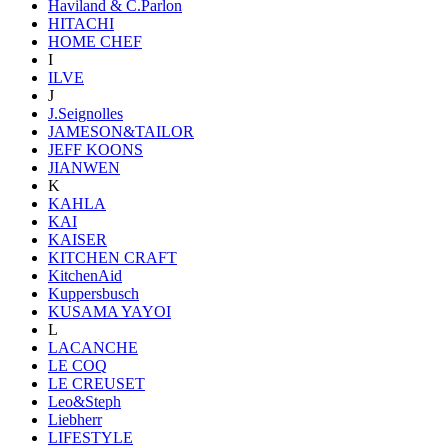
Haviland & C.Parlon
HITACHI
HOME CHEF
I
ILVE
J
J.Seignolles
JAMESON&TAILOR
JEFF KOONS
JIANWEN
K
KAHLA
KAI
KAISER
KITCHEN CRAFT
KitchenAid
Kuppersbusch
KUSAMA YAYOI
L
LACANCHE
LE COQ
LE CREUSET
Leo&Steph
Liebherr
LIFESTYLE