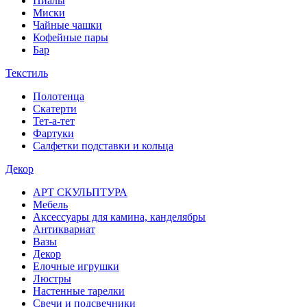
Пиалы
Миски
Чайные чашки
Кофейные пары
Бар
Текстиль
Полотенца
Скатерти
Тет-а-тет
Фартуки
Салфетки подставки и кольца
Декор
АРТ СКУЛЬПТУРА
Мебель
Аксессуары для камина, канделябры
Антиквариат
Вазы
Декор
Елочные игрушки
Люстры
Настенные тарелки
Свечи и подсвечники