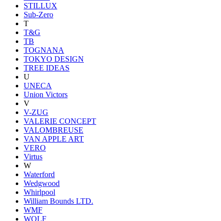
STILLUX
Sub-Zero
T
T&G
TB
TOGNANA
TOKYO DESIGN
TREE IDEAS
U
UNECA
Union Victors
V
V-ZUG
VALERIE CONCEPT
VALOMBREUSE
VAN APPLE ART
VERO
Virtus
W
Waterford
Wedgwood
Whirlpool
William Bounds LTD.
WMF
WOLF