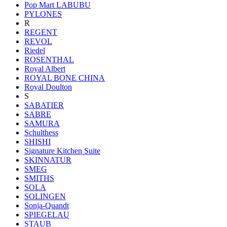
Pop Mart LABUBU
PYLONES
R
REGENT
REVOL
Riedel
ROSENTHAL
Royal Albert
ROYAL BONE CHINA
Royal Doulton
S
SABATIER
SABRE
SAMURA
Schulthess
SHISHI
Signature Kitchen Suite
SKINNATUR
SMEG
SMITHS
SOLA
SOLINGEN
Sonja-Quandt
SPIEGELAU
STAUB