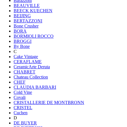
Barazzoni
BEAUVILLE
BEECK KUECHEN
BEIJING
BERTAZZONI
Bone Crusher
BORA
BORMIOLI ROCCO
BROGGI
By Bone
C
Cake Vintage
CERAFLAME
CeramicArte Deruta
CHABRET
Chateau Collection
CHEF
CLAUDIA BARBARI
Cold Vine
Covali
CRISTALLERIE DE MONTBRONN
CRISTEL
Cuchen
D
DE BUYER