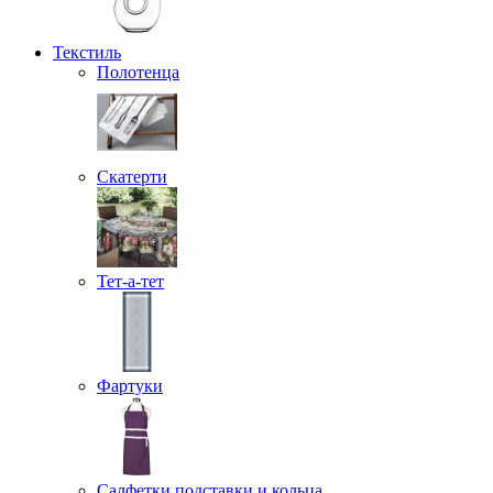
Текстиль
Полотенца
Скатерти
Тет-а-тет
Фартуки
Салфетки подставки и кольца