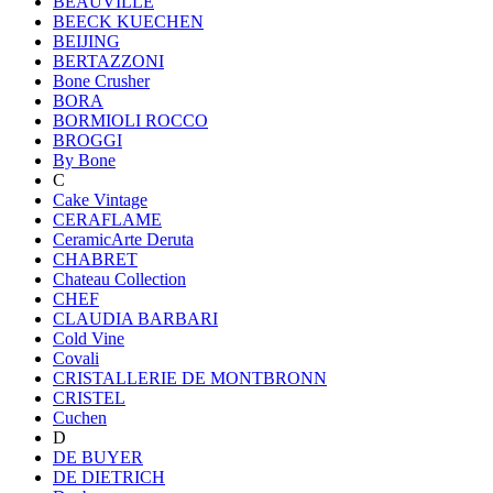
BEAUVILLE
BEECK KUECHEN
BEIJING
BERTAZZONI
Bone Crusher
BORA
BORMIOLI ROCCO
BROGGI
By Bone
C
Cake Vintage
CERAFLAME
CeramicArte Deruta
CHABRET
Chateau Collection
CHEF
CLAUDIA BARBARI
Cold Vine
Covali
CRISTALLERIE DE MONTBRONN
CRISTEL
Cuchen
D
DE BUYER
DE DIETRICH