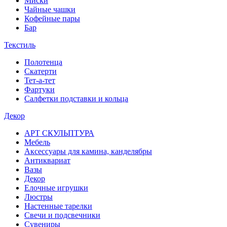
Миски
Чайные чашки
Кофейные пары
Бар
Текстиль
Полотенца
Скатерти
Тет-а-тет
Фартуки
Салфетки подставки и кольца
Декор
АРТ СКУЛЬПТУРА
Мебель
Аксессуары для камина, канделябры
Антиквариат
Вазы
Декор
Елочные игрушки
Люстры
Настенные тарелки
Свечи и подсвечники
Сувениры