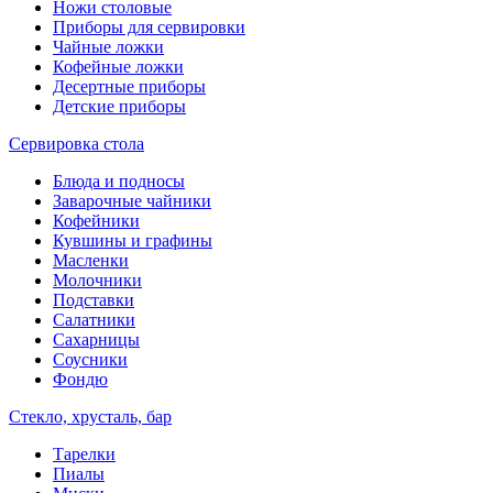
Ножи столовые
Приборы для сервировки
Чайные ложки
Кофейные ложки
Десертные приборы
Детские приборы
Сервировка стола
Блюда и подносы
Заварочные чайники
Кофейники
Кувшины и графины
Масленки
Молочники
Подставки
Салатники
Сахарницы
Соусники
Фондю
Стекло, хрусталь, бар
Тарелки
Пиалы