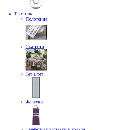
Текстиль
Полотенца
Скатерти
Тет-а-тет
Фартуки
Салфетки подставки и кольца