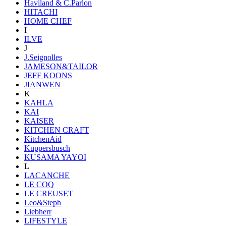
Haviland & C.Parlon
HITACHI
HOME CHEF
I
ILVE
J
J.Seignolles
JAMESON&TAILOR
JEFF KOONS
JIANWEN
K
KAHLA
KAI
KAISER
KITCHEN CRAFT
KitchenAid
Kuppersbusch
KUSAMA YAYOI
L
LACANCHE
LE COQ
LE CREUSET
Leo&Steph
Liebherr
LIFESTYLE