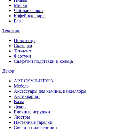
Пиалы
Миски
Чайные чашки
Кофейные пары
Бар
Текстиль
Полотенца
Скатерти
Тет-а-тет
Фартуки
Салфетки подставки и кольца
Декор
АРТ СКУЛЬПТУРА
Мебель
Аксессуары для камина, канделябры
Антиквариат
Вазы
Декор
Елочные игрушки
Люстры
Настенные тарелки
Свечи и подсвечники