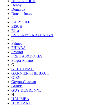
DE DIETRICH
Denby
Dunavox
Dutchdeluxes
E
EASY LIFE
EISCH
Elica
EVGENIYA KRYUKOVA
F
Falmec
FHIABA
Fradkof
FREITAS&DORES
Fulgor Milano
G
GAGGENAU
GARNIER-THIEBAUT
GIEN
Goyon-Chazeau
Graude
GUY DEGRENNE
H
HALIMBA
HAVILAND