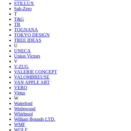
STILLUX
Sub-Zero
T
T&G
TB
TOGNANA
TOKYO DESIGN
TREE IDEAS
U
UNECA
Union Victors
V
V-ZUG
VALERIE CONCEPT
VALOMBREUSE
VAN APPLE ART
VERO
Virtus
W
Waterford
Wedgwood
Whirlpool
William Bounds LTD.
WMF
WOLF