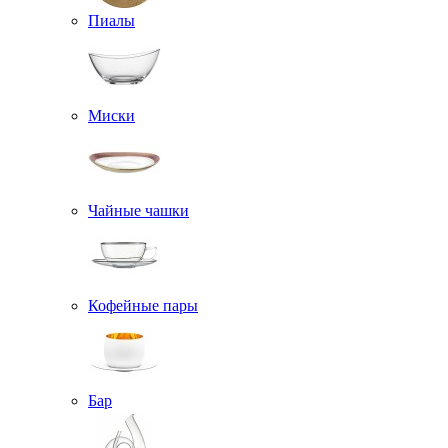
Пиалы
Миски
Чайные чашки
Кофейные пары
Бар