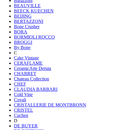
Barazzoni
BEAUVILLE
BEECK KUECHEN
BEIJING
BERTAZZONI
Bone Crusher
BORA
BORMIOLI ROCCO
BROGGI
By Bone
C
Cake Vintage
CERAFLAME
CeramicArte Deruta
CHABRET
Chateau Collection
CHEF
CLAUDIA BARBARI
Cold Vine
Covali
CRISTALLERIE DE MONTBRONN
CRISTEL
Cuchen
D
DE BUYER