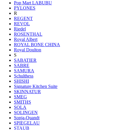
Pop Mart LABUBU
PYLONES
R
REGENT
REVOL
Riedel
ROSENTHAL
Royal Albert
ROYAL BONE CHINA
Royal Doulton
S
SABATIER
SABRE
SAMURA
Schulthess
SHISHI
Signature Kitchen Suite
SKINNATUR
SMEG
SMITHS
SOLA
SOLINGEN
Sonja-Quandt
SPIEGELAU
STAUB