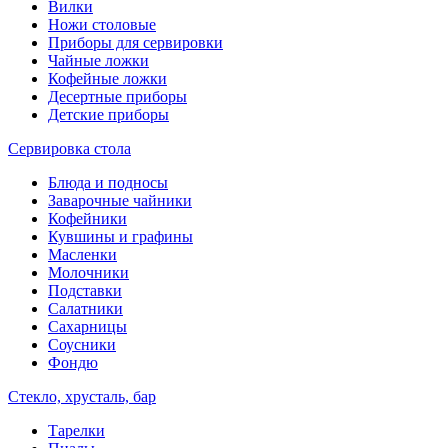
Вилки
Ножи столовые
Приборы для сервировки
Чайные ложки
Кофейные ложки
Десертные приборы
Детские приборы
Сервировка стола
Блюда и подносы
Заварочные чайники
Кофейники
Кувшины и графины
Масленки
Молочники
Подставки
Салатники
Сахарницы
Соусники
Фондю
Стекло, хрусталь, бар
Тарелки