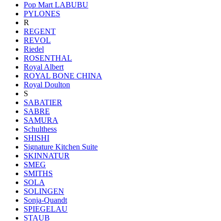
Pop Mart LABUBU
PYLONES
R
REGENT
REVOL
Riedel
ROSENTHAL
Royal Albert
ROYAL BONE CHINA
Royal Doulton
S
SABATIER
SABRE
SAMURA
Schulthess
SHISHI
Signature Kitchen Suite
SKINNATUR
SMEG
SMITHS
SOLA
SOLINGEN
Sonja-Quandt
SPIEGELAU
STAUB