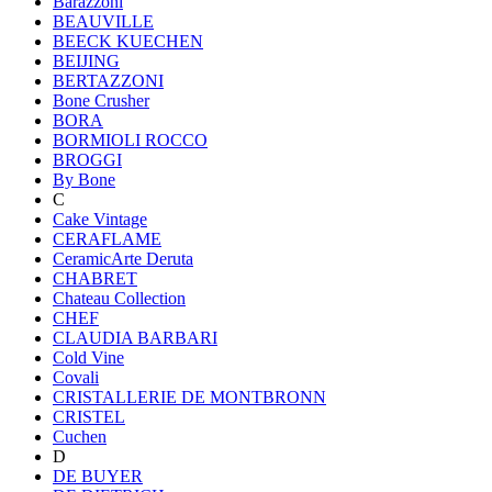
Barazzoni
BEAUVILLE
BEECK KUECHEN
BEIJING
BERTAZZONI
Bone Crusher
BORA
BORMIOLI ROCCO
BROGGI
By Bone
C
Cake Vintage
CERAFLAME
CeramicArte Deruta
CHABRET
Chateau Collection
CHEF
CLAUDIA BARBARI
Cold Vine
Covali
CRISTALLERIE DE MONTBRONN
CRISTEL
Cuchen
D
DE BUYER