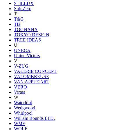
STILLUX
Sub-Zero
T
T&G
TB
TOGNANA
TOKYO DESIGN
TREE IDEAS
U
UNECA
Union Victors
V
V-ZUG
VALERIE CONCEPT
VALOMBREUSE
VAN APPLE ART
VERO
Virtus
W
Waterford
Wedgwood
Whirlpool
William Bounds LTD.
WMF
WOLF