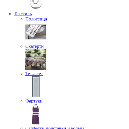
Текстиль
Полотенца
Скатерти
Тет-а-тет
Фартуки
Салфетки подставки и кольца