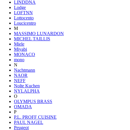
LINDDNA
Lodge
LOFTNN
Lottocento
Loucicentro
M
MASSIMO LUNARDON
MICHEL TAILLIS
Miele
Miyabi
MONACO
mono
N
Nachtmann
NAOR
NEFF
Nolte Kuchen
NYLALPHA
O
OLYMPUS BRASS
OMADA
P
P.L. PROFF CUISINE
PAUL NAGEL
Peugeot