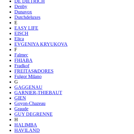
DE DIETRICH
Denby
Dunavox
Dutchdeluxes
E
EASY LIFE
EISCH
Elica
EVGENIYA KRYUKOVA
F
Falmec
FHIABA
Fradkof
FREITAS&DORES
Fulgor Milano
G
GAGGENAU
GARNIER-THIEBAUT
GIEN
Goyon-Chazeau
Graude
GUY DEGRENNE
H
HALIMBA
HAVILAND