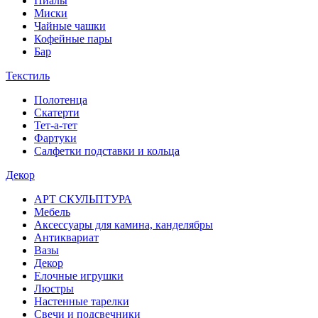
Пиалы
Миски
Чайные чашки
Кофейные пары
Бар
Текстиль
Полотенца
Скатерти
Тет-а-тет
Фартуки
Салфетки подставки и кольца
Декор
АРТ СКУЛЬПТУРА
Мебель
Аксессуары для камина, канделябры
Антиквариат
Вазы
Декор
Елочные игрушки
Люстры
Настенные тарелки
Свечи и подсвечники