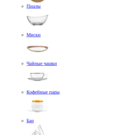
Пиалы
Миски
Чайные чашки
Кофейные пары
Бар