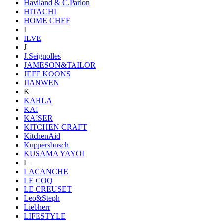
Haviland & C.Parlon
HITACHI
HOME CHEF
I
ILVE
J
J.Seignolles
JAMESON&TAILOR
JEFF KOONS
JIANWEN
K
KAHLA
KAI
KAISER
KITCHEN CRAFT
KitchenAid
Kuppersbusch
KUSAMA YAYOI
L
LACANCHE
LE COQ
LE CREUSET
Leo&Steph
Liebherr
LIFESTYLE