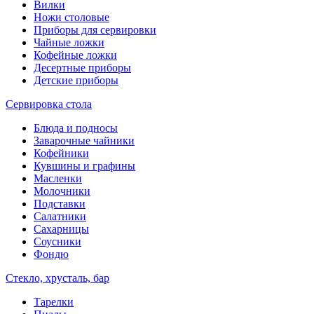
Вилки
Ножи столовые
Приборы для сервировки
Чайные ложки
Кофейные ложки
Десертные приборы
Детские приборы
Сервировка стола
Блюда и подносы
Заварочные чайники
Кофейники
Кувшины и графины
Масленки
Молочники
Подставки
Салатники
Сахарницы
Соусники
Фондю
Стекло, хрусталь, бар
Тарелки