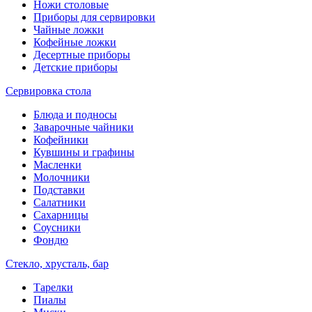
Ножи столовые
Приборы для сервировки
Чайные ложки
Кофейные ложки
Десертные приборы
Детские приборы
Сервировка стола
Блюда и подносы
Заварочные чайники
Кофейники
Кувшины и графины
Масленки
Молочники
Подставки
Салатники
Сахарницы
Соусники
Фондю
Стекло, хрусталь, бар
Тарелки
Пиалы