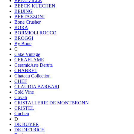
BEAUVILLE
BEECK KUECHEN
BEIJING
BERTAZZONI
Bone Crusher
BORA
BORMIOLI ROCCO
BROGGI
By Bone
C
Cake Vintage
CERAFLAME
CeramicArte Deruta
CHABRET
Chateau Collection
CHEF
CLAUDIA BARBARI
Cold Vine
Covali
CRISTALLERIE DE MONTBRONN
CRISTEL
Cuchen
D
DE BUYER
DE DIETRICH