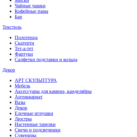
Миски
Чайные чашки
Кофейные пары
Бар
Текстиль
Полотенца
Скатерти
Тет-а-тет
Фартуки
Салфетки подставки и кольца
Декор
АРТ СКУЛЬПТУРА
Мебель
Аксессуары для камина, канделябры
Антиквариат
Вазы
Декор
Елочные игрушки
Люстры
Настенные тарелки
Свечи и подсвечники
Сувениры