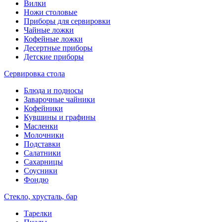
Вилки
Ножи столовые
Приборы для сервировки
Чайные ложки
Кофейные ложки
Десертные приборы
Детские приборы
Сервировка стола
Блюда и подносы
Заварочные чайники
Кофейники
Кувшины и графины
Масленки
Молочники
Подставки
Салатники
Сахарницы
Соусники
Фондю
Стекло, хрусталь, бар
Тарелки