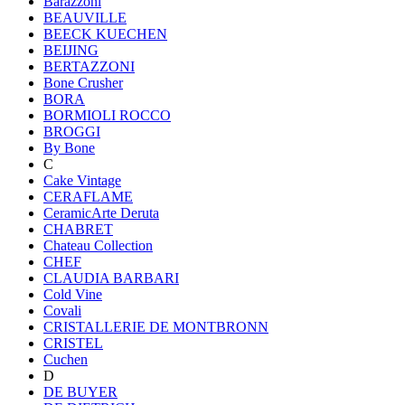
Barazzoni
BEAUVILLE
BEECK KUECHEN
BEIJING
BERTAZZONI
Bone Crusher
BORA
BORMIOLI ROCCO
BROGGI
By Bone
C
Cake Vintage
CERAFLAME
CeramicArte Deruta
CHABRET
Chateau Collection
CHEF
CLAUDIA BARBARI
Cold Vine
Covali
CRISTALLERIE DE MONTBRONN
CRISTEL
Cuchen
D
DE BUYER