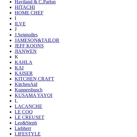
Haviland & C.Parlon
HITACHI
HOME CHEF
I
ILVE
J
J.Seignolles
JAMESON&TAILOR
JEFF KOONS
JIANWEN
K
KAHLA
KAI
KAISER
KITCHEN CRAFT
KitchenAid
Kuppersbusch
KUSAMA YAYOI
L
LACANCHE
LE COQ
LE CREUSET
Leo&Steph
Liebherr
LIFESTYLE