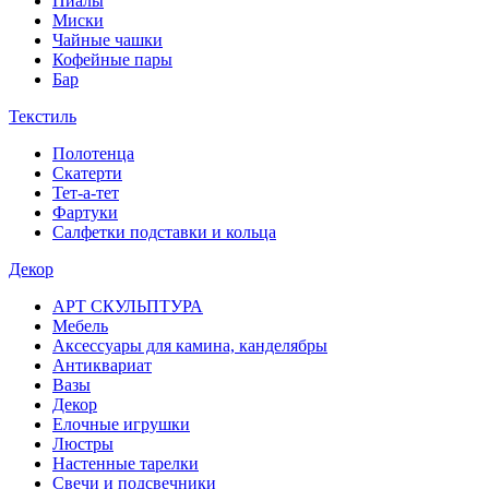
Пиалы
Миски
Чайные чашки
Кофейные пары
Бар
Текстиль
Полотенца
Скатерти
Тет-а-тет
Фартуки
Салфетки подставки и кольца
Декор
АРТ СКУЛЬПТУРА
Мебель
Аксессуары для камина, канделябры
Антиквариат
Вазы
Декор
Елочные игрушки
Люстры
Настенные тарелки
Свечи и подсвечники