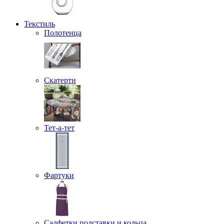
Текстиль
Полотенца
Скатерти
Тет-а-тет
Фартуки
Салфетки подставки и кольца