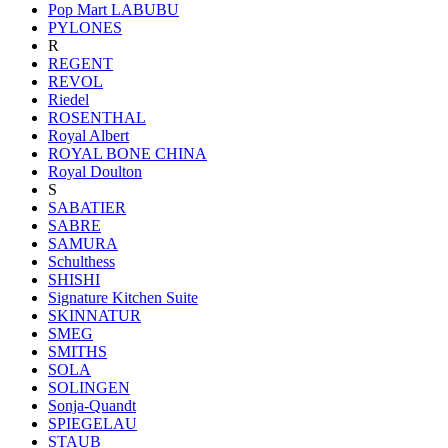
Pop Mart LABUBU
PYLONES
R
REGENT
REVOL
Riedel
ROSENTHAL
Royal Albert
ROYAL BONE CHINA
Royal Doulton
S
SABATIER
SABRE
SAMURA
Schulthess
SHISHI
Signature Kitchen Suite
SKINNATUR
SMEG
SMITHS
SOLA
SOLINGEN
Sonja-Quandt
SPIEGELAU
STAUB