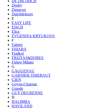
DE DIETRICH
Denby
Dunavox
Dutchdeluxes
E
EASY LIFE
EISCH
Elica
EVGENIYA KRYUKOVA
F
Falmec
FHIABA
Fradkof
FREITAS&DORES
Fulgor Milano
G
GAGGENAU
GARNIER-THIEBAUT
GIEN
Goyon-Chazeau
Graude
GUY DEGRENNE
H
HALIMBA
HAVILAND