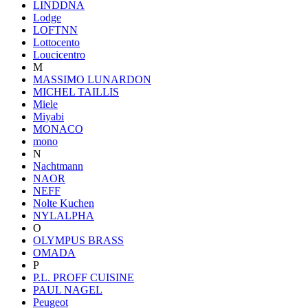
LINDDNA
Lodge
LOFTNN
Lottocento
Loucicentro
M
MASSIMO LUNARDON
MICHEL TAILLIS
Miele
Miyabi
MONACO
mono
N
Nachtmann
NAOR
NEFF
Nolte Kuchen
NYLALPHA
O
OLYMPUS BRASS
OMADA
P
P.L. PROFF CUISINE
PAUL NAGEL
Peugeot