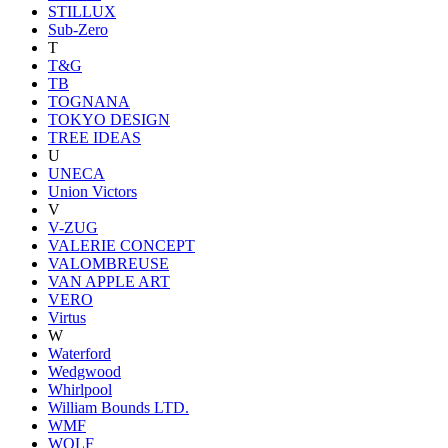
STILLUX
Sub-Zero
T
T&G
TB
TOGNANA
TOKYO DESIGN
TREE IDEAS
U
UNECA
Union Victors
V
V-ZUG
VALERIE CONCEPT
VALOMBREUSE
VAN APPLE ART
VERO
Virtus
W
Waterford
Wedgwood
Whirlpool
William Bounds LTD.
WMF
WOLF