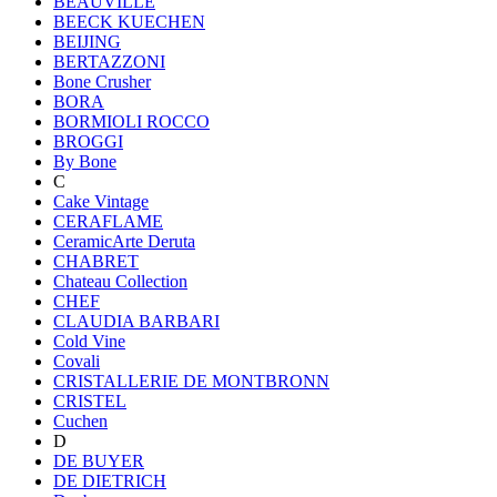
BEAUVILLE
BEECK KUECHEN
BEIJING
BERTAZZONI
Bone Crusher
BORA
BORMIOLI ROCCO
BROGGI
By Bone
C
Cake Vintage
CERAFLAME
CeramicArte Deruta
CHABRET
Chateau Collection
CHEF
CLAUDIA BARBARI
Cold Vine
Covali
CRISTALLERIE DE MONTBRONN
CRISTEL
Cuchen
D
DE BUYER
DE DIETRICH