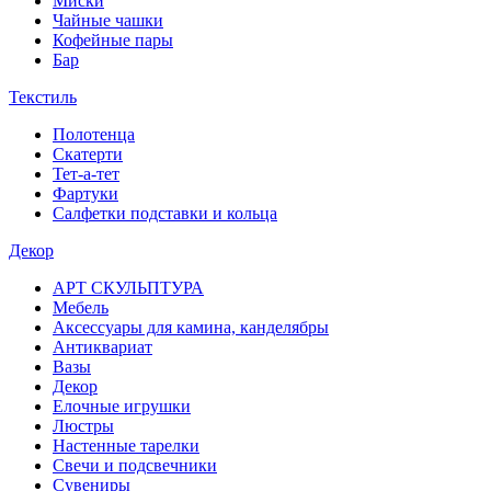
Миски
Чайные чашки
Кофейные пары
Бар
Текстиль
Полотенца
Скатерти
Тет-а-тет
Фартуки
Салфетки подставки и кольца
Декор
АРТ СКУЛЬПТУРА
Мебель
Аксессуары для камина, канделябры
Антиквариат
Вазы
Декор
Елочные игрушки
Люстры
Настенные тарелки
Свечи и подсвечники
Сувениры