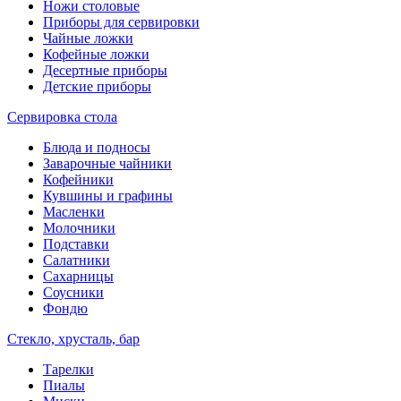
Ножи столовые
Приборы для сервировки
Чайные ложки
Кофейные ложки
Десертные приборы
Детские приборы
Сервировка стола
Блюда и подносы
Заварочные чайники
Кофейники
Кувшины и графины
Масленки
Молочники
Подставки
Салатники
Сахарницы
Соусники
Фондю
Стекло, хрусталь, бар
Тарелки
Пиалы