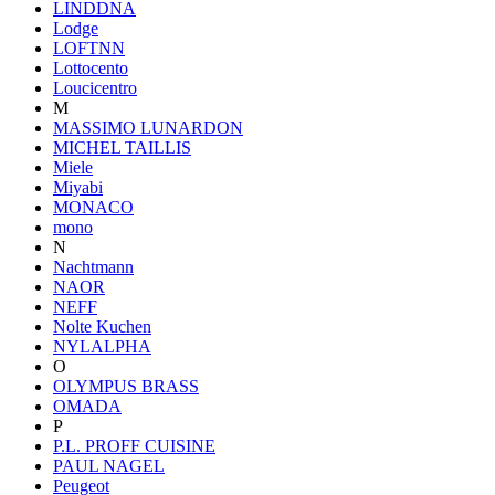
LINDDNA
Lodge
LOFTNN
Lottocento
Loucicentro
M
MASSIMO LUNARDON
MICHEL TAILLIS
Miele
Miyabi
MONACO
mono
N
Nachtmann
NAOR
NEFF
Nolte Kuchen
NYLALPHA
O
OLYMPUS BRASS
OMADA
P
P.L. PROFF CUISINE
PAUL NAGEL
Peugeot