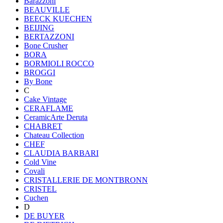
Barazzoni
BEAUVILLE
BEECK KUECHEN
BEIJING
BERTAZZONI
Bone Crusher
BORA
BORMIOLI ROCCO
BROGGI
By Bone
C
Cake Vintage
CERAFLAME
CeramicArte Deruta
CHABRET
Chateau Collection
CHEF
CLAUDIA BARBARI
Cold Vine
Covali
CRISTALLERIE DE MONTBRONN
CRISTEL
Cuchen
D
DE BUYER