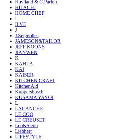
Haviland & C.Parlon
HITACHI
HOME CHEF
I
ILVE
J
J.Seignolles
JAMESON&TAILOR
JEFF KOONS
JIANWEN
K
KAHLA
KAI
KAISER
KITCHEN CRAFT
KitchenAid
Kuppersbusch
KUSAMA YAYOI
L
LACANCHE
LE COQ
LE CREUSET
Leo&Steph
Liebherr
LIFESTYLE