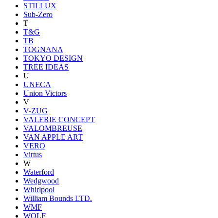
STILLUX
Sub-Zero
T
T&G
TB
TOGNANA
TOKYO DESIGN
TREE IDEAS
U
UNECA
Union Victors
V
V-ZUG
VALERIE CONCEPT
VALOMBREUSE
VAN APPLE ART
VERO
Virtus
W
Waterford
Wedgwood
Whirlpool
William Bounds LTD.
WMF
WOLF