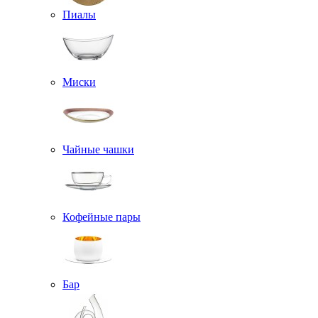
Пиалы
Миски
Чайные чашки
Кофейные пары
Бар