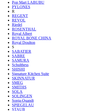
Pop Mart LABUBU
PYLONES
R
REGENT
REVOL
Riedel
ROSENTHAL
Royal Albert
ROYAL BONE CHINA
Royal Doulton
S
SABATIER
SABRE
SAMURA
Schulthess
SHISHI
Signature Kitchen Suite
SKINNATUR
SMEG
SMITHS
SOLA
SOLINGEN
Sonja-Quandt
SPIEGELAU
STAUB