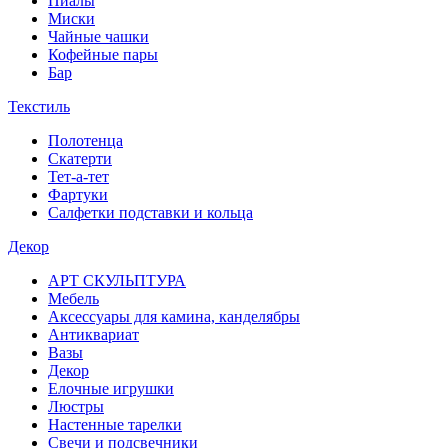
Пиалы
Миски
Чайные чашки
Кофейные пары
Бар
Текстиль
Полотенца
Скатерти
Тет-а-тет
Фартуки
Салфетки подставки и кольца
Декор
АРТ СКУЛЬПТУРА
Мебель
Аксессуары для камина, канделябры
Антиквариат
Вазы
Декор
Елочные игрушки
Люстры
Настенные тарелки
Свечи и подсвечники