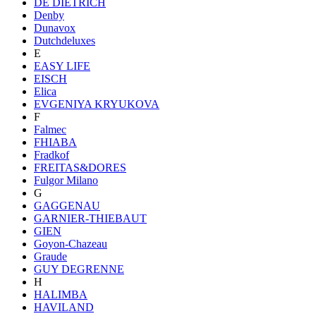
DE DIETRICH
Denby
Dunavox
Dutchdeluxes
E
EASY LIFE
EISCH
Elica
EVGENIYA KRYUKOVA
F
Falmec
FHIABA
Fradkof
FREITAS&DORES
Fulgor Milano
G
GAGGENAU
GARNIER-THIEBAUT
GIEN
Goyon-Chazeau
Graude
GUY DEGRENNE
H
HALIMBA
HAVILAND