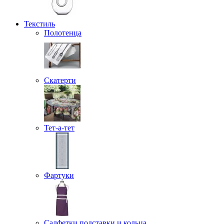
Текстиль
Полотенца
Скатерти
Тет-а-тет
Фартуки
Салфетки подставки и кольца