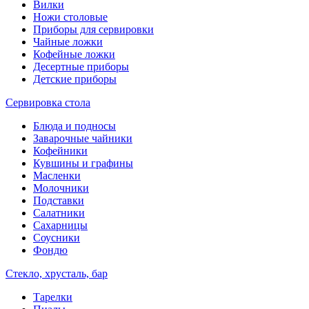
Вилки
Ножи столовые
Приборы для сервировки
Чайные ложки
Кофейные ложки
Десертные приборы
Детские приборы
Сервировка стола
Блюда и подносы
Заварочные чайники
Кофейники
Кувшины и графины
Масленки
Молочники
Подставки
Салатники
Сахарницы
Соусники
Фондю
Стекло, хрусталь, бар
Тарелки