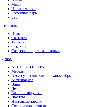
Пиалы
Миски
Чайные чашки
Кофейные пары
Бар
Текстиль
Полотенца
Скатерти
Тет-а-тет
Фартуки
Салфетки подставки и кольца
Декор
АРТ СКУЛЬПТУРА
Мебель
Аксессуары для камина, канделябры
Антиквариат
Вазы
Декор
Елочные игрушки
Люстры
Настенные тарелки
Свечи и подсвечники