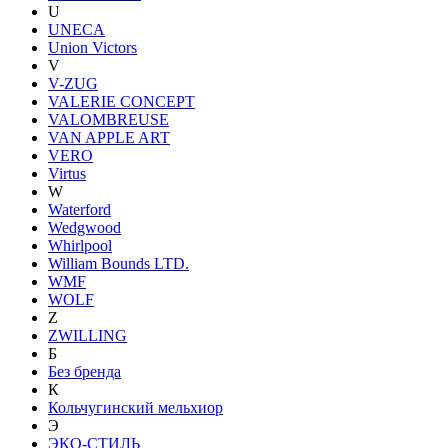
U
UNECA
Union Victors
V
V-ZUG
VALERIE CONCEPT
VALOMBREUSE
VAN APPLE ART
VERO
Virtus
W
Waterford
Wedgwood
Whirlpool
William Bounds LTD.
WMF
WOLF
Z
ZWILLING
Б
Без бренда
К
Кольчугинский мельхиор
Э
ЭКО-СТИЛЬ