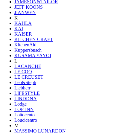
JAMESON&TAILOR
JEFF KOONS
JIANWEN
K
KAHLA
KAI
KAISER
KITCHEN CRAFT
KitchenAid
Kuppersbusch
KUSAMA YAYOI
L
LACANCHE
LE COQ
LE CREUSET
Leo&Steph
Liebherr
LIFESTYLE
LINDDNA
Lodge
LOFTNN
Lottocento
Loucicentro
M
MASSIMO LUNARDON