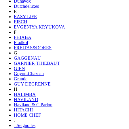
Dunavox
Dutchdeluxes
E
EASY LIFE
EISCH
EVGENIYA KRYUKOVA
F
FHIABA
Fradkof
FREITAS&DORES
G
GAGGENAU
GARNIER-THIEBAUT
GIEN
Goyon-Chazeau
Graude
GUY DEGRENNE
H
HALIMBA
HAVILAND
Haviland & C.Parlon
HITACHI
HOME CHEF
J
J.Seignolles