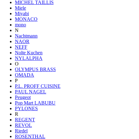
MICHEL TAILLIS
Miele
Miyabi
MONACO
mono
N
Nachtmann
NAOR
NEFF
Nolte Kuchen
NYLALPHA
O
OLYMPUS BRASS
OMADA
P
P.L. PROFF CUISINE
PAUL NAGEL
Peugeot
Pop Mart LABUBU
PYLONES
R
REGENT
REVOL
Riedel
ROSENTHAL