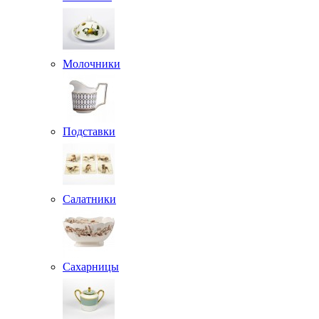
Молочники
Подставки
Салатники
Сахарницы