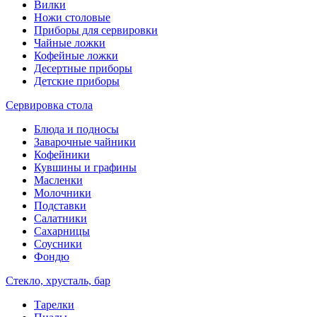
Вилки
Ножи столовые
Приборы для сервировки
Чайные ложки
Кофейные ложки
Десертные приборы
Детские приборы
Сервировка стола
Блюда и подносы
Заварочные чайники
Кофейники
Кувшины и графины
Масленки
Молочники
Подставки
Салатники
Сахарницы
Соусники
Фондю
Стекло, хрусталь, бар
Тарелки