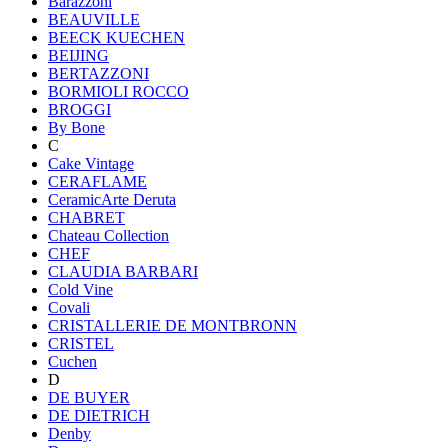
Barazzoni
BEAUVILLE
BEECK KUECHEN
BEIJING
BERTAZZONI
BORMIOLI ROCCO
BROGGI
By Bone
C
Cake Vintage
CERAFLAME
CeramicArte Deruta
CHABRET
Chateau Collection
CHEF
CLAUDIA BARBARI
Cold Vine
Covali
CRISTALLERIE DE MONTBRONN
CRISTEL
Cuchen
D
DE BUYER
DE DIETRICH
Denby