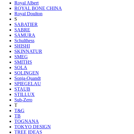
Royal Albert
ROYAL BONE CHINA
Royal Doulton
S
SABATIER
SABRE
SAMURA
Schulthess
SHISHI
SKINNATUR
SMEG
SMITHS
SOLA
SOLINGEN
Sonja-Quandt
SPIEGELAU
STAUB
STILLUX
Sub-Zero
T
T&G
TB
TOGNANA
TOKYO DESIGN
TREE IDEAS