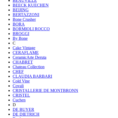
BEAUVILLE
BEECK KUECHEN
BEIJING
BERTAZZONI
Bone Crusher
BORA
BORMIOLI ROCCO
BROGGI
By Bone
C
Cake Vintage
CERAFLAME
CeramicArte Deruta
CHABRET
Chateau Collection
CHEF
CLAUDIA BARBARI
Cold Vine
Covali
CRISTALLERIE DE MONTBRONN
CRISTEL
Cuchen
D
DE BUYER
DE DIETRICH