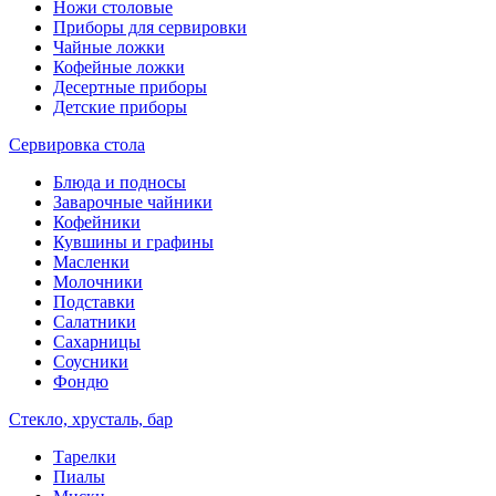
Ножи столовые
Приборы для сервировки
Чайные ложки
Кофейные ложки
Десертные приборы
Детские приборы
Сервировка стола
Блюда и подносы
Заварочные чайники
Кофейники
Кувшины и графины
Масленки
Молочники
Подставки
Салатники
Сахарницы
Соусники
Фондю
Стекло, хрусталь, бар
Тарелки
Пиалы