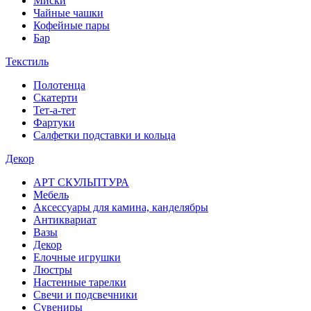
Миски
Чайные чашки
Кофейные пары
Бар
Текстиль
Полотенца
Скатерти
Тет-а-тет
Фартуки
Салфетки подставки и кольца
Декор
АРТ СКУЛЬПТУРА
Мебель
Аксессуары для камина, канделябры
Антиквариат
Вазы
Декор
Елочные игрушки
Люстры
Настенные тарелки
Свечи и подсвечники
Сувениры