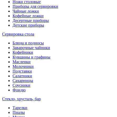
Ножи столовые
Приборы для сервировки
Чайные ложки
Кофейные ложки
Десертные приборы
Детские приборы
Сервировка стола
Блюда и подносы
Заварочные чайники
Кофейники
Кувшины и графины
Масленки
Молочники
Подставки
Салатники
Сахарницы
Соусники
Фондю
Стекло, хрусталь, бар
Тарелки
Пиалы