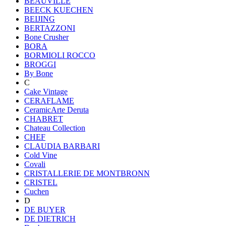
BEAUVILLE
BEECK KUECHEN
BEIJING
BERTAZZONI
Bone Crusher
BORA
BORMIOLI ROCCO
BROGGI
By Bone
C
Cake Vintage
CERAFLAME
CeramicArte Deruta
CHABRET
Chateau Collection
CHEF
CLAUDIA BARBARI
Cold Vine
Covali
CRISTALLERIE DE MONTBRONN
CRISTEL
Cuchen
D
DE BUYER
DE DIETRICH