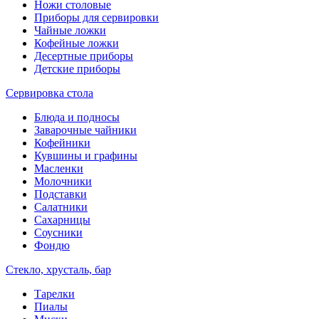
Ножи столовые
Приборы для сервировки
Чайные ложки
Кофейные ложки
Десертные приборы
Детские приборы
Сервировка стола
Блюда и подносы
Заварочные чайники
Кофейники
Кувшины и графины
Масленки
Молочники
Подставки
Салатники
Сахарницы
Соусники
Фондю
Стекло, хрусталь, бар
Тарелки
Пиалы