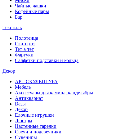
Миски
Чайные чашки
Кофейные пары
Бар
Текстиль
Полотенца
Скатерти
Тет-а-тет
Фартуки
Салфетки подставки и кольца
Декор
АРТ СКУЛЬПТУРА
Мебель
Аксессуары для камина, канделябры
Антиквариат
Вазы
Декор
Елочные игрушки
Люстры
Настенные тарелки
Свечи и подсвечники
Сувениры