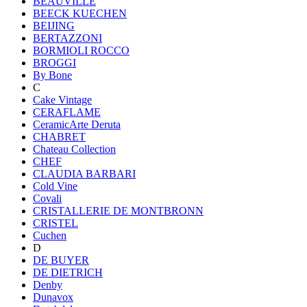
BEAUVILLE
BEECK KUECHEN
BEIJING
BERTAZZONI
BORMIOLI ROCCO
BROGGI
By Bone
C
Cake Vintage
CERAFLAME
CeramicArte Deruta
CHABRET
Chateau Collection
CHEF
CLAUDIA BARBARI
Cold Vine
Covali
CRISTALLERIE DE MONTBRONN
CRISTEL
Cuchen
D
DE BUYER
DE DIETRICH
Denby
Dunavox