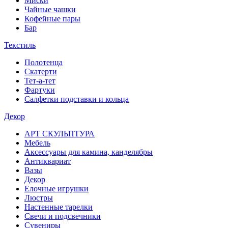
Миски
Чайные чашки
Кофейные пары
Бар
Текстиль
Полотенца
Скатерти
Тет-а-тет
Фартуки
Салфетки подставки и кольца
Декор
АРТ СКУЛЬПТУРА
Мебель
Аксессуары для камина, канделябры
Антиквариат
Вазы
Декор
Елочные игрушки
Люстры
Настенные тарелки
Свечи и подсвечники
Сувениры