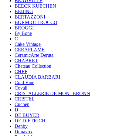
BEAUVILLE
BEECK KUECHEN
BEIJING
BERTAZZONI
BORMIOLI ROCCO
BROGGI
By Bone
C
Cake Vintage
CERAFLAME
CeramicArte Deruta
CHABRET
Chateau Collection
CHEF
CLAUDIA BARBARI
Cold Vine
Covali
CRISTALLERIE DE MONTBRONN
CRISTEL
Cuchen
D
DE BUYER
DE DIETRICH
Denby
Dunavox