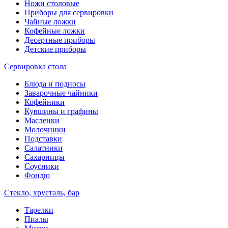
Ножи столовые
Приборы для сервировки
Чайные ложки
Кофейные ложки
Десертные приборы
Детские приборы
Сервировка стола
Блюда и подносы
Заварочные чайники
Кофейники
Кувшины и графины
Масленки
Молочники
Подставки
Салатники
Сахарницы
Соусники
Фондю
Стекло, хрусталь, бар
Тарелки
Пиалы