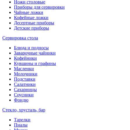
Ножи столовые
Приборы для сервировки
Чайные ложки
Кофейные ложки
Десертные приборы
Детские приборы
Сервировка стола
Блюда и подносы
Заварочные чайники
Кофейники
Кувшины и графины
Масленки
Молочники
Подставки
Салатники
Сахарницы
Соусники
Фондю
Стекло, хрусталь, бар
Тарелки
Пиалы