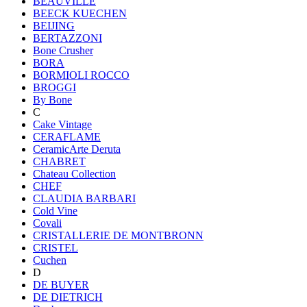
BEAUVILLE
BEECK KUECHEN
BEIJING
BERTAZZONI
Bone Crusher
BORA
BORMIOLI ROCCO
BROGGI
By Bone
C
Cake Vintage
CERAFLAME
CeramicArte Deruta
CHABRET
Chateau Collection
CHEF
CLAUDIA BARBARI
Cold Vine
Covali
CRISTALLERIE DE MONTBRONN
CRISTEL
Cuchen
D
DE BUYER
DE DIETRICH