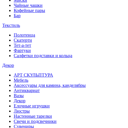
Миски
Чайные чашки
Кофейные пары
Бар
Текстиль
Полотенца
Скатерти
Тет-а-тет
Фартуки
Салфетки подставки и кольца
Декор
АРТ СКУЛЬПТУРА
Мебель
Аксессуары для камина, канделябры
Антиквариат
Вазы
Декор
Елочные игрушки
Люстры
Настенные тарелки
Свечи и подсвечники
Сувениры