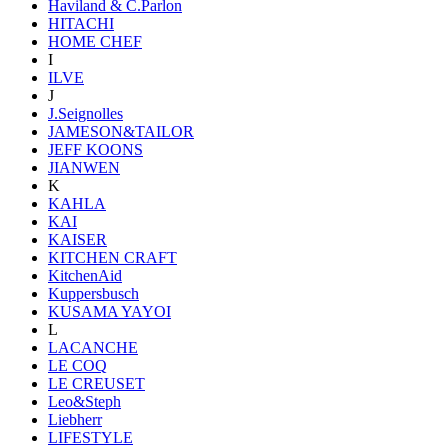
Haviland & C.Parlon
HITACHI
HOME CHEF
I
ILVE
J
J.Seignolles
JAMESON&TAILOR
JEFF KOONS
JIANWEN
K
KAHLA
KAI
KAISER
KITCHEN CRAFT
KitchenAid
Kuppersbusch
KUSAMA YAYOI
L
LACANCHE
LE COQ
LE CREUSET
Leo&Steph
Liebherr
LIFESTYLE