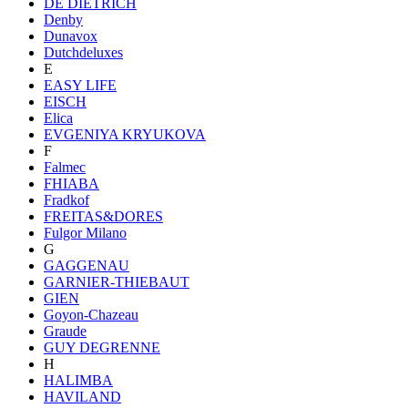
DE DIETRICH
Denby
Dunavox
Dutchdeluxes
E
EASY LIFE
EISCH
Elica
EVGENIYA KRYUKOVA
F
Falmec
FHIABA
Fradkof
FREITAS&DORES
Fulgor Milano
G
GAGGENAU
GARNIER-THIEBAUT
GIEN
Goyon-Chazeau
Graude
GUY DEGRENNE
H
HALIMBA
HAVILAND