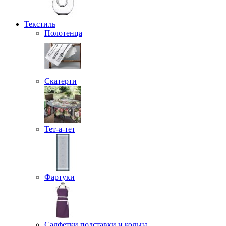
Текстиль
Полотенца
Скатерти
Тет-а-тет
Фартуки
Салфетки подставки и кольца