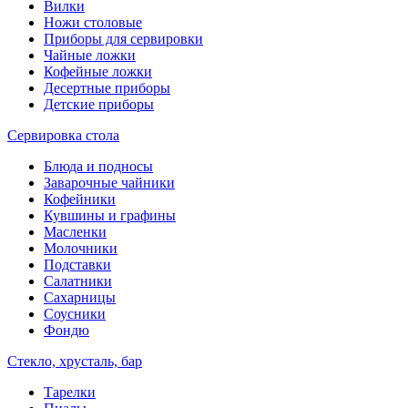
Вилки
Ножи столовые
Приборы для сервировки
Чайные ложки
Кофейные ложки
Десертные приборы
Детские приборы
Сервировка стола
Блюда и подносы
Заварочные чайники
Кофейники
Кувшины и графины
Масленки
Молочники
Подставки
Салатники
Сахарницы
Соусники
Фондю
Стекло, хрусталь, бар
Тарелки