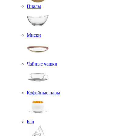
Пиалы
Миски
Чайные чашки
Кофейные пары
Бар