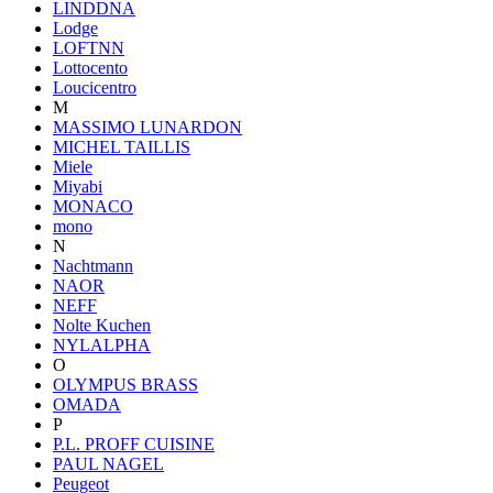
LINDDNA
Lodge
LOFTNN
Lottocento
Loucicentro
M
MASSIMO LUNARDON
MICHEL TAILLIS
Miele
Miyabi
MONACO
mono
N
Nachtmann
NAOR
NEFF
Nolte Kuchen
NYLALPHA
O
OLYMPUS BRASS
OMADA
P
P.L. PROFF CUISINE
PAUL NAGEL
Peugeot