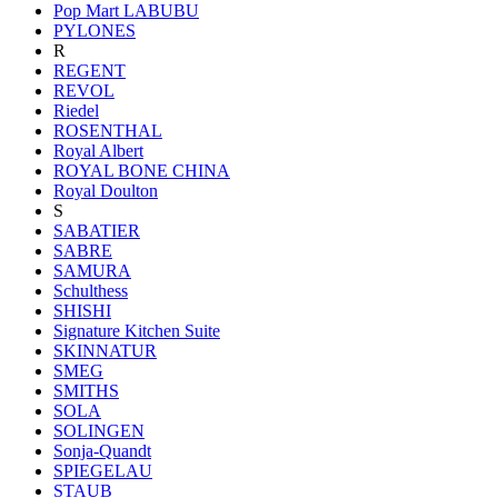
Pop Mart LABUBU
PYLONES
R
REGENT
REVOL
Riedel
ROSENTHAL
Royal Albert
ROYAL BONE CHINA
Royal Doulton
S
SABATIER
SABRE
SAMURA
Schulthess
SHISHI
Signature Kitchen Suite
SKINNATUR
SMEG
SMITHS
SOLA
SOLINGEN
Sonja-Quandt
SPIEGELAU
STAUB