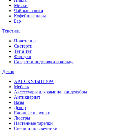
Пиалы
Миски
Чайные чашки
Кофейные пары
Бар
Текстиль
Полотенца
Скатерти
Тет-а-тет
Фартуки
Салфетки подставки и кольца
Декор
АРТ СКУЛЬПТУРА
Мебель
Аксессуары для камина, канделябры
Антиквариат
Вазы
Декор
Елочные игрушки
Люстры
Настенные тарелки
Свечи и подсвечники