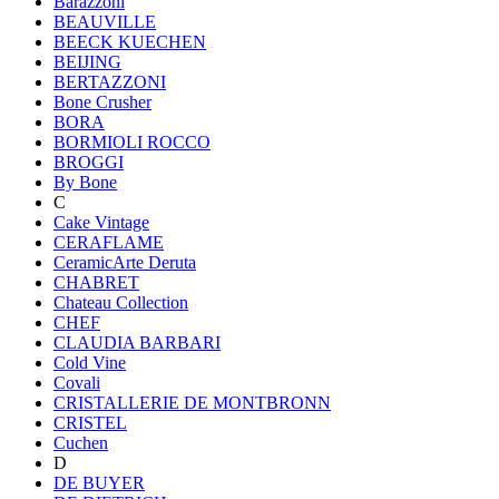
Barazzoni
BEAUVILLE
BEECK KUECHEN
BEIJING
BERTAZZONI
Bone Crusher
BORA
BORMIOLI ROCCO
BROGGI
By Bone
C
Cake Vintage
CERAFLAME
CeramicArte Deruta
CHABRET
Chateau Collection
CHEF
CLAUDIA BARBARI
Cold Vine
Covali
CRISTALLERIE DE MONTBRONN
CRISTEL
Cuchen
D
DE BUYER