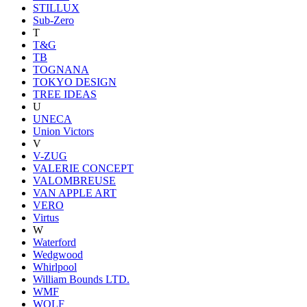
STILLUX
Sub-Zero
T
T&G
TB
TOGNANA
TOKYO DESIGN
TREE IDEAS
U
UNECA
Union Victors
V
V-ZUG
VALERIE CONCEPT
VALOMBREUSE
VAN APPLE ART
VERO
Virtus
W
Waterford
Wedgwood
Whirlpool
William Bounds LTD.
WMF
WOLF