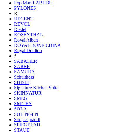
Pop Mart LABUBU
PYLONES
R
REGENT
REVOL
Riedel
ROSENTHAL
Royal Albert
ROYAL BONE CHINA
Royal Doulton
S
SABATIER
SABRE
SAMURA
Schulthess
SHISHI
Signature Kitchen Suite
SKINNATUR
SMEG
SMITHS
SOLA
SOLINGEN
Sonja-Quandt
SPIEGELAU
STAUB