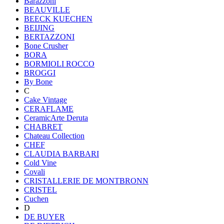
Barazzoni
BEAUVILLE
BEECK KUECHEN
BEIJING
BERTAZZONI
Bone Crusher
BORA
BORMIOLI ROCCO
BROGGI
By Bone
C
Cake Vintage
CERAFLAME
CeramicArte Deruta
CHABRET
Chateau Collection
CHEF
CLAUDIA BARBARI
Cold Vine
Covali
CRISTALLERIE DE MONTBRONN
CRISTEL
Cuchen
D
DE BUYER