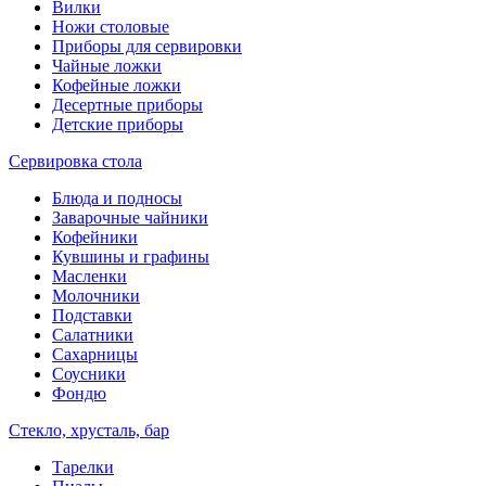
Вилки
Ножи столовые
Приборы для сервировки
Чайные ложки
Кофейные ложки
Десертные приборы
Детские приборы
Сервировка стола
Блюда и подносы
Заварочные чайники
Кофейники
Кувшины и графины
Масленки
Молочники
Подставки
Салатники
Сахарницы
Соусники
Фондю
Стекло, хрусталь, бар
Тарелки