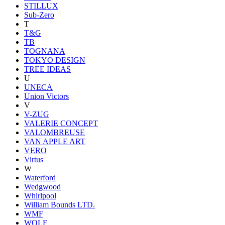
STILLUX
Sub-Zero
T
T&G
TB
TOGNANA
TOKYO DESIGN
TREE IDEAS
U
UNECA
Union Victors
V
V-ZUG
VALERIE CONCEPT
VALOMBREUSE
VAN APPLE ART
VERO
Virtus
W
Waterford
Wedgwood
Whirlpool
William Bounds LTD.
WMF
WOLF