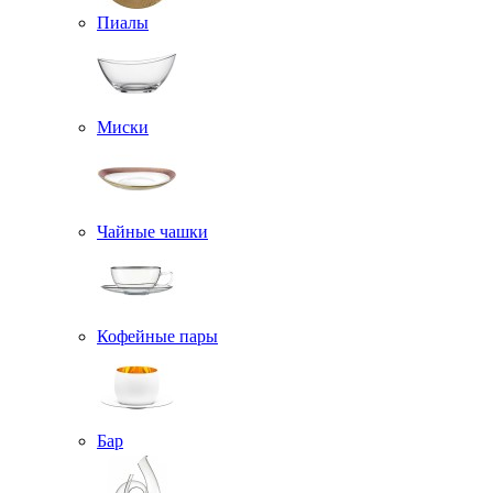
Пиалы
Миски
Чайные чашки
Кофейные пары
Бар