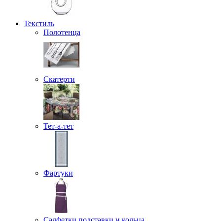
Текстиль
Полотенца
Скатерти
Тет-а-тет
Фартуки
Салфетки подставки и кольца