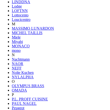
LINDDNA
Lodge
LOFTNN
Lottocento
Loucicentro
M
MASSIMO LUNARDON
MICHEL TAILLIS
Miele
Miyabi
MONACO
mono
N
Nachtmann
NAOR
NEFF
Nolte Kuchen
NYLALPHA
O
OLYMPUS BRASS
OMADA
P
P.L. PROFF CUISINE
PAUL NAGEL
Peugeot