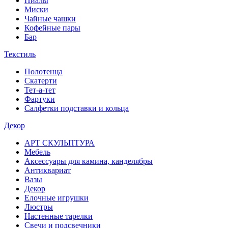
Пиалы
Миски
Чайные чашки
Кофейные пары
Бар
Текстиль
Полотенца
Скатерти
Тет-а-тет
Фартуки
Салфетки подставки и кольца
Декор
АРТ СКУЛЬПТУРА
Мебель
Аксессуары для камина, канделябры
Антиквариат
Вазы
Декор
Елочные игрушки
Люстры
Настенные тарелки
Свечи и подсвечники