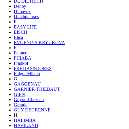
DE DIETRICH
Denby
Dunavox
Dutchdeluxes
E
EASY LIFE
EISCH
Elica
EVGENIYA KRYUKOVA
F
Falmec
FHIABA
Fradkof
FREITAS&DORES
Fulgor Milano
G
GAGGENAU
GARNIER-THIEBAUT
GIEN
Goyon-Chazeau
Graude
GUY DEGRENNE
H
HALIMBA
HAVILAND