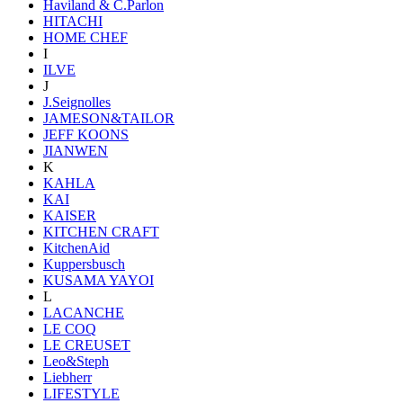
Haviland & C.Parlon
HITACHI
HOME CHEF
I
ILVE
J
J.Seignolles
JAMESON&TAILOR
JEFF KOONS
JIANWEN
K
KAHLA
KAI
KAISER
KITCHEN CRAFT
KitchenAid
Kuppersbusch
KUSAMA YAYOI
L
LACANCHE
LE COQ
LE CREUSET
Leo&Steph
Liebherr
LIFESTYLE