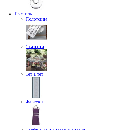
Текстиль
Полотенца
Скатерти
Тет-а-тет
Фартуки
Салфетки подставки и кольца