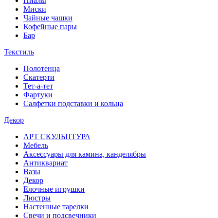
Пиалы
Миски
Чайные чашки
Кофейные пары
Бар
Текстиль
Полотенца
Скатерти
Тет-а-тет
Фартуки
Салфетки подставки и кольца
Декор
АРТ СКУЛЬПТУРА
Мебель
Аксессуары для камина, канделябры
Антиквариат
Вазы
Декор
Елочные игрушки
Люстры
Настенные тарелки
Свечи и подсвечники