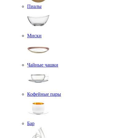
Пиалы
Миски
Чайные чашки
Кофейные пары
Бар