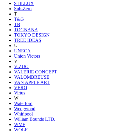
STILLUX
Sub-Zero
T
T&G
TB
TOGNANA
TOKYO DESIGN
TREE IDEAS
U
UNECA
Union Victors
V
V-ZUG
VALERIE CONCEPT
VALOMBREUSE
VAN APPLE ART
VERO
Virtus
W
Waterford
Wedgwood
Whirlpool
William Bounds LTD.
WMF
WOLF