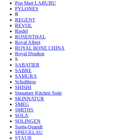
Pop Mart LABUBU
PYLONES
R
REGENT
REVOL
Riedel
ROSENTHAL
Royal Albert
ROYAL BONE CHINA
Royal Doulton
S
SABATIER
SABRE
SAMURA
Schulthess
SHISHI
Signature Kitchen Suite
SKINNATUR
SMEG
SMITHS
SOLA
SOLINGEN
Sonja-Quandt
SPIEGELAU
STAUB