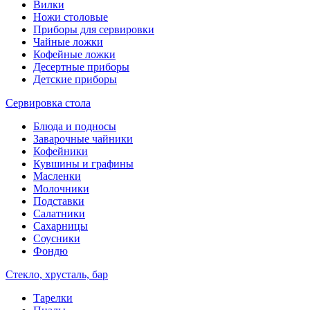
Вилки
Ножи столовые
Приборы для сервировки
Чайные ложки
Кофейные ложки
Десертные приборы
Детские приборы
Сервировка стола
Блюда и подносы
Заварочные чайники
Кофейники
Кувшины и графины
Масленки
Молочники
Подставки
Салатники
Сахарницы
Соусники
Фондю
Стекло, хрусталь, бар
Тарелки