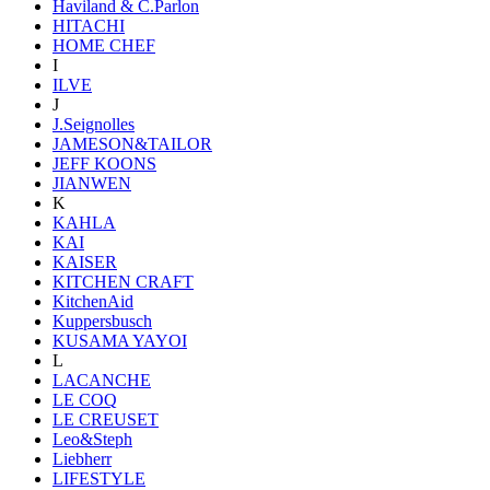
Haviland & C.Parlon
HITACHI
HOME CHEF
I
ILVE
J
J.Seignolles
JAMESON&TAILOR
JEFF KOONS
JIANWEN
K
KAHLA
KAI
KAISER
KITCHEN CRAFT
KitchenAid
Kuppersbusch
KUSAMA YAYOI
L
LACANCHE
LE COQ
LE CREUSET
Leo&Steph
Liebherr
LIFESTYLE