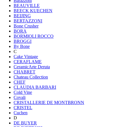
Barazzoni
BEAUVILLE
BEECK KUECHEN
BEIJING
BERTAZZONI
Bone Crusher
BORA
BORMIOLI ROCCO
BROGGI
By Bone
C
Cake Vintage
CERAFLAME
CeramicArte Deruta
CHABRET
Chateau Collection
CHEF
CLAUDIA BARBARI
Cold Vine
Covali
CRISTALLERIE DE MONTBRONN
CRISTEL
Cuchen
D
DE BUYER