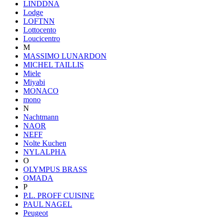
LINDDNA
Lodge
LOFTNN
Lottocento
Loucicentro
M
MASSIMO LUNARDON
MICHEL TAILLIS
Miele
Miyabi
MONACO
mono
N
Nachtmann
NAOR
NEFF
Nolte Kuchen
NYLALPHA
O
OLYMPUS BRASS
OMADA
P
P.L. PROFF CUISINE
PAUL NAGEL
Peugeot