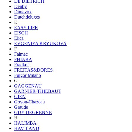
DE DIETRICH
Denby
Dunavox
Dutchdeluxes
E
EASY LIFE
EISCH
Elica
EVGENIYA KRYUKOVA
F
Falmec
FHIABA
Fradkof
FREITAS&DORES
Fulgor Milano
G
GAGGENAU
GARNIER-THIEBAUT
GIEN
Goyon-Chazeau
Graude
GUY DEGRENNE
H
HALIMBA
HAVILAND