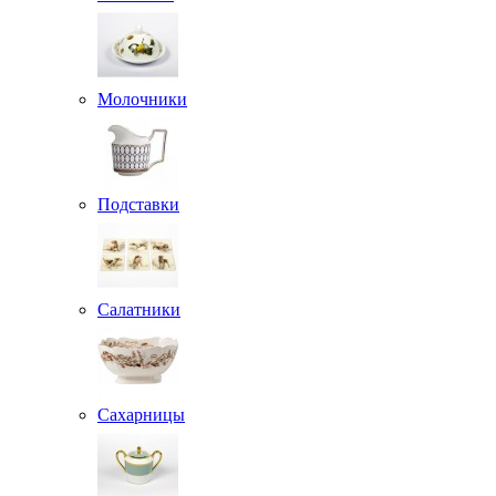
Молочники
Подставки
Салатники
Сахарницы