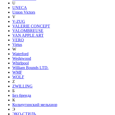
U
UNECA
Union Victors
V
V-ZUG
VALERIE CONCEPT
VALOMBREUSE
VAN APPLE ART
VERO
Virtus
W
Waterford
Wedgwood
Whirlpool
William Bounds LTD.
WMF
WOLF
Z
ZWILLING
Б
Без бренда
К
Кольчугинский мельхиор
Э
ЭКО-СТИЛЬ