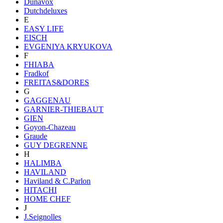
Dunavox
Dutchdeluxes
E
EASY LIFE
EISCH
EVGENIYA KRYUKOVA
F
FHIABA
Fradkof
FREITAS&DORES
G
GAGGENAU
GARNIER-THIEBAUT
GIEN
Goyon-Chazeau
Graude
GUY DEGRENNE
H
HALIMBA
HAVILAND
Haviland & C.Parlon
HITACHI
HOME CHEF
J
J.Seignolles