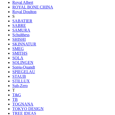
Royal Albert
ROYAL BONE CHINA
Royal Doulton
S
SABATIER
SABRE
SAMURA
Schulthess
SHISHI
SKINNATUR
SMEG
SMITHS
SOLA
SOLINGEN
Sonja-Quandt
SPIEGELAU
STAUB
STILLUX
Sub-Zero
T
T&G
TB
TOGNANA
TOKYO DESIGN
TREE IDEAS