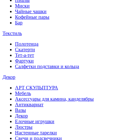
Пиалы
Миски
Чайные чашки
Кофейные пары
Бар
Текстиль
Полотенца
Скатерти
Тет-а-тет
Фартуки
Салфетки подставки и кольца
Декор
АРТ СКУЛЬПТУРА
Мебель
Аксессуары для камина, канделябры
Антиквариат
Вазы
Декор
Елочные игрушки
Люстры
Настенные тарелки
Свечи и подсвечники