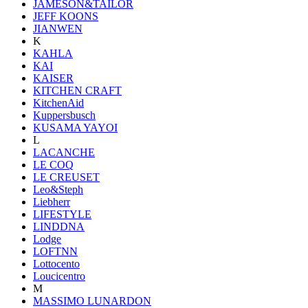
JAMESON&TAILOR
JEFF KOONS
JIANWEN
K
KAHLA
KAI
KAISER
KITCHEN CRAFT
KitchenAid
Kuppersbusch
KUSAMA YAYOI
L
LACANCHE
LE COQ
LE CREUSET
Leo&Steph
Liebherr
LIFESTYLE
LINDDNA
Lodge
LOFTNN
Lottocento
Loucicentro
M
MASSIMO LUNARDON