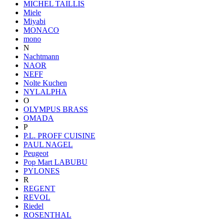
MICHEL TAILLIS
Miele
Miyabi
MONACO
mono
N
Nachtmann
NAOR
NEFF
Nolte Kuchen
NYLALPHA
O
OLYMPUS BRASS
OMADA
P
P.L. PROFF CUISINE
PAUL NAGEL
Peugeot
Pop Mart LABUBU
PYLONES
R
REGENT
REVOL
Riedel
ROSENTHAL