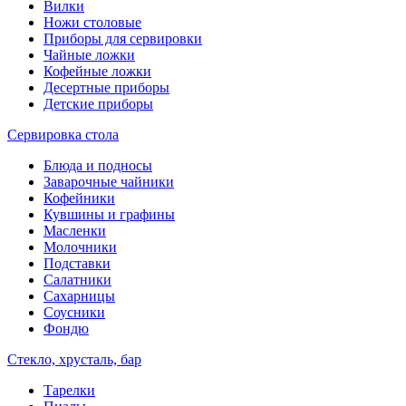
Вилки
Ножи столовые
Приборы для сервировки
Чайные ложки
Кофейные ложки
Десертные приборы
Детские приборы
Сервировка стола
Блюда и подносы
Заварочные чайники
Кофейники
Кувшины и графины
Масленки
Молочники
Подставки
Салатники
Сахарницы
Соусники
Фондю
Стекло, хрусталь, бар
Тарелки