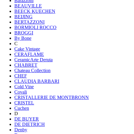
Barazzoni
BEAUVILLE
BEECK KUECHEN
BEIJING
BERTAZZONI
BORMIOLI ROCCO
BROGGI
By Bone
C
Cake Vintage
CERAFLAME
CeramicArte Deruta
CHABRET
Chateau Collection
CHEF
CLAUDIA BARBARI
Cold Vine
Covali
CRISTALLERIE DE MONTBRONN
CRISTEL
Cuchen
D
DE BUYER
DE DIETRICH
Denby