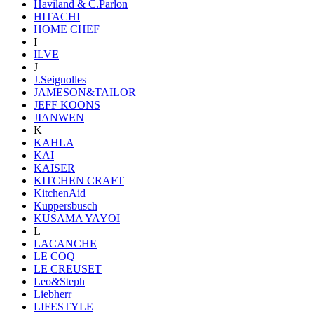
Haviland & C.Parlon
HITACHI
HOME CHEF
I
ILVE
J
J.Seignolles
JAMESON&TAILOR
JEFF KOONS
JIANWEN
K
KAHLA
KAI
KAISER
KITCHEN CRAFT
KitchenAid
Kuppersbusch
KUSAMA YAYOI
L
LACANCHE
LE COQ
LE CREUSET
Leo&Steph
Liebherr
LIFESTYLE