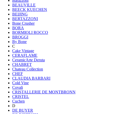
Barazzoni
BEAUVILLE
BEECK KUECHEN
BEIJING
BERTAZZONI
Bone Crusher
BORA
BORMIOLI ROCCO
BROGGI
By Bone
C
Cake Vintage
CERAFLAME
CeramicArte Deruta
CHABRET
Chateau Collection
CHEF
CLAUDIA BARBARI
Cold Vine
Covali
CRISTALLERIE DE MONTBRONN
CRISTEL
Cuchen
D
DE BUYER