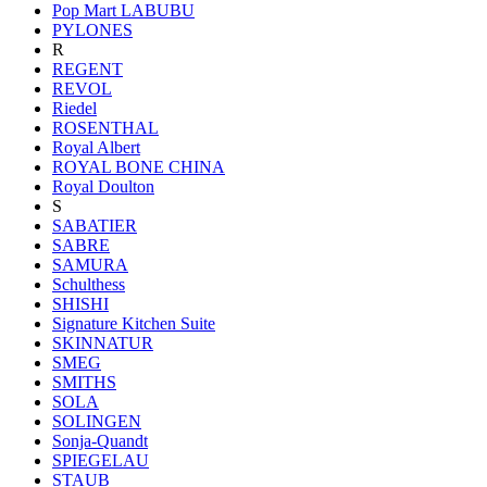
Pop Mart LABUBU
PYLONES
R
REGENT
REVOL
Riedel
ROSENTHAL
Royal Albert
ROYAL BONE CHINA
Royal Doulton
S
SABATIER
SABRE
SAMURA
Schulthess
SHISHI
Signature Kitchen Suite
SKINNATUR
SMEG
SMITHS
SOLA
SOLINGEN
Sonja-Quandt
SPIEGELAU
STAUB