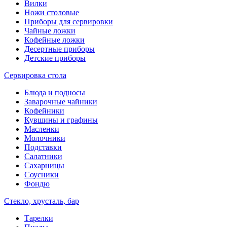
Вилки
Ножи столовые
Приборы для сервировки
Чайные ложки
Кофейные ложки
Десертные приборы
Детские приборы
Сервировка стола
Блюда и подносы
Заварочные чайники
Кофейники
Кувшины и графины
Масленки
Молочники
Подставки
Салатники
Сахарницы
Соусники
Фондю
Стекло, хрусталь, бар
Тарелки