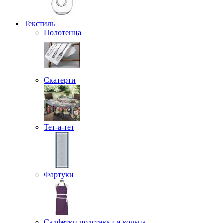
Текстиль
Полотенца
Скатерти
Тет-а-тет
Фартуки
Салфетки подставки и кольца