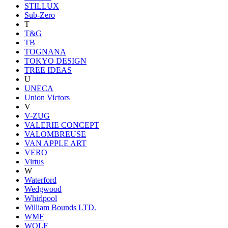
STILLUX
Sub-Zero
T
T&G
TB
TOGNANA
TOKYO DESIGN
TREE IDEAS
U
UNECA
Union Victors
V
V-ZUG
VALERIE CONCEPT
VALOMBREUSE
VAN APPLE ART
VERO
Virtus
W
Waterford
Wedgwood
Whirlpool
William Bounds LTD.
WMF
WOLF