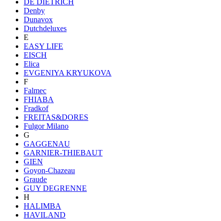
DE DIETRICH
Denby
Dunavox
Dutchdeluxes
E
EASY LIFE
EISCH
Elica
EVGENIYA KRYUKOVA
F
Falmec
FHIABA
Fradkof
FREITAS&DORES
Fulgor Milano
G
GAGGENAU
GARNIER-THIEBAUT
GIEN
Goyon-Chazeau
Graude
GUY DEGRENNE
H
HALIMBA
HAVILAND