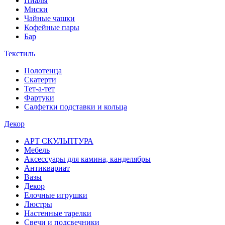
Пиалы
Миски
Чайные чашки
Кофейные пары
Бар
Текстиль
Полотенца
Скатерти
Тет-а-тет
Фартуки
Салфетки подставки и кольца
Декор
АРТ СКУЛЬПТУРА
Мебель
Аксессуары для камина, канделябры
Антиквариат
Вазы
Декор
Елочные игрушки
Люстры
Настенные тарелки
Свечи и подсвечники