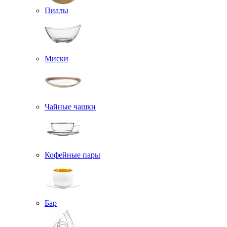
Пиалы
Миски
Чайные чашки
Кофейные пары
Бар