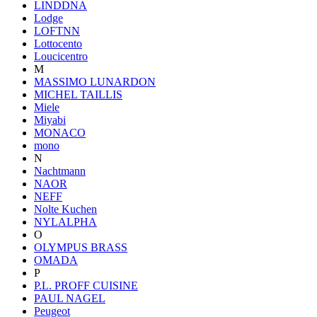
LINDDNA
Lodge
LOFTNN
Lottocento
Loucicentro
M
MASSIMO LUNARDON
MICHEL TAILLIS
Miele
Miyabi
MONACO
mono
N
Nachtmann
NAOR
NEFF
Nolte Kuchen
NYLALPHA
O
OLYMPUS BRASS
OMADA
P
P.L. PROFF CUISINE
PAUL NAGEL
Peugeot