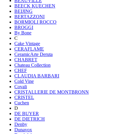
BEAUVILLE
BEECK KUECHEN
BEIJING
BERTAZZONI
BORMIOLI ROCCO
BROGGI
By Bone
C
Cake Vintage
CERAFLAME
CeramicArte Deruta
CHABRET
Chateau Collection
CHEF
CLAUDIA BARBARI
Cold Vine
Covali
CRISTALLERIE DE MONTBRONN
CRISTEL
Cuchen
D
DE BUYER
DE DIETRICH
Denby
Dunavox