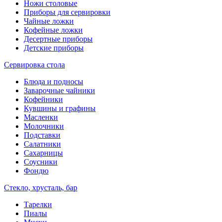
Ножи столовые
Приборы для сервировки
Чайные ложки
Кофейные ложки
Десертные приборы
Детские приборы
Сервировка стола
Блюда и подносы
Заварочные чайники
Кофейники
Кувшины и графины
Масленки
Молочники
Подставки
Салатники
Сахарницы
Соусники
Фондю
Стекло, хрусталь, бар
Тарелки
Пиалы