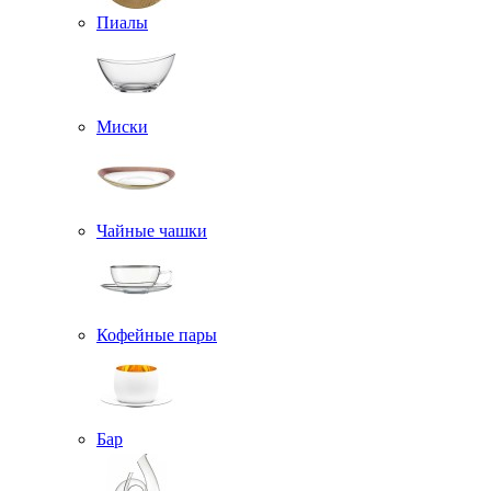
Пиалы
Миски
Чайные чашки
Кофейные пары
Бар