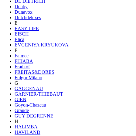
DE DIETRICH
Denby
Dunavox
Dutchdeluxes
E
EASY LIFE
EISCH
Elica
EVGENIYA KRYUKOVA
F
Falmec
FHIABA
Fradkof
FREITAS&DORES
Fulgor Milano
G
GAGGENAU
GARNIER-THIEBAUT
GIEN
Goyon-Chazeau
Graude
GUY DEGRENNE
H
HALIMBA
HAVILAND