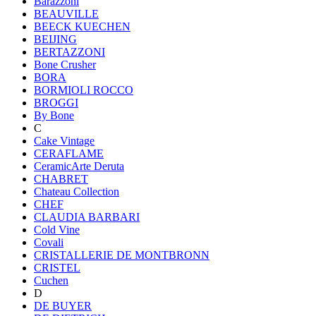
Barazzoni
BEAUVILLE
BEECK KUECHEN
BEIJING
BERTAZZONI
Bone Crusher
BORA
BORMIOLI ROCCO
BROGGI
By Bone
C
Cake Vintage
CERAFLAME
CeramicArte Deruta
CHABRET
Chateau Collection
CHEF
CLAUDIA BARBARI
Cold Vine
Covali
CRISTALLERIE DE MONTBRONN
CRISTEL
Cuchen
D
DE BUYER