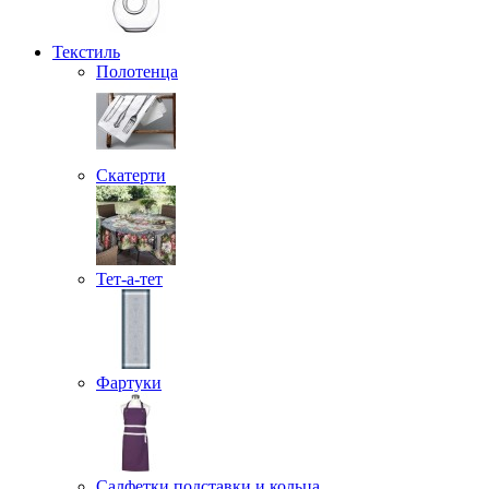
Текстиль
Полотенца
Скатерти
Тет-а-тет
Фартуки
Салфетки подставки и кольца