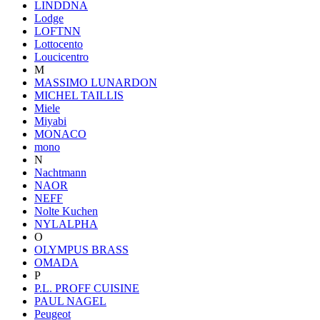
LINDDNA
Lodge
LOFTNN
Lottocento
Loucicentro
M
MASSIMO LUNARDON
MICHEL TAILLIS
Miele
Miyabi
MONACO
mono
N
Nachtmann
NAOR
NEFF
Nolte Kuchen
NYLALPHA
O
OLYMPUS BRASS
OMADA
P
P.L. PROFF CUISINE
PAUL NAGEL
Peugeot