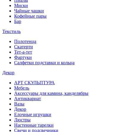
Пиалы
Миски
Чайные чашки
Кофейные пары
Бар
Текстиль
Полотенца
Скатерти
Тет-а-тет
Фартуки
Салфетки подставки и кольца
Декор
АРТ СКУЛЬПТУРА
Мебель
Аксессуары для камина, канделябры
Антиквариат
Вазы
Декор
Елочные игрушки
Люстры
Настенные тарелки
Свечи и подсвечники