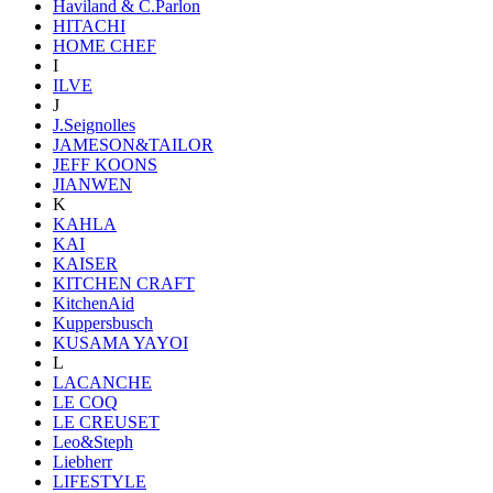
Haviland & C.Parlon
HITACHI
HOME CHEF
I
ILVE
J
J.Seignolles
JAMESON&TAILOR
JEFF KOONS
JIANWEN
K
KAHLA
KAI
KAISER
KITCHEN CRAFT
KitchenAid
Kuppersbusch
KUSAMA YAYOI
L
LACANCHE
LE COQ
LE CREUSET
Leo&Steph
Liebherr
LIFESTYLE