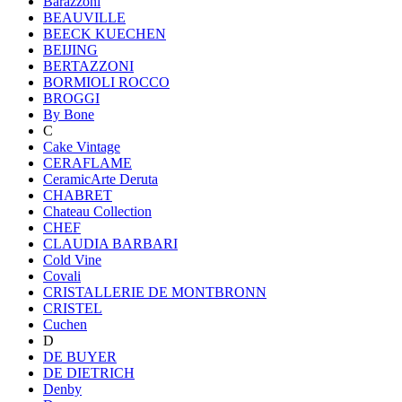
Barazzoni
BEAUVILLE
BEECK KUECHEN
BEIJING
BERTAZZONI
BORMIOLI ROCCO
BROGGI
By Bone
C
Cake Vintage
CERAFLAME
CeramicArte Deruta
CHABRET
Chateau Collection
CHEF
CLAUDIA BARBARI
Cold Vine
Covali
CRISTALLERIE DE MONTBRONN
CRISTEL
Cuchen
D
DE BUYER
DE DIETRICH
Denby