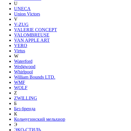
U
UNECA
Union Victors
V
V-ZUG
VALERIE CONCEPT
VALOMBREUSE
VAN APPLE ART
VERO
Virtus
W
Waterford
Wedgwood
Whirlpool
William Bounds LTD.
WMF
WOLF
Z
ZWILLING
Б
Без бренда
К
Кольчугинский мельхиор
Э
ЭКО-СТИЛЬ