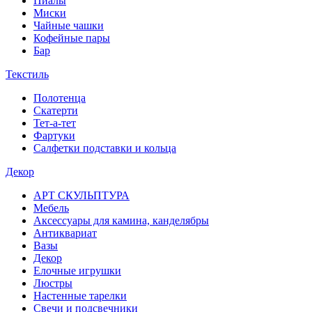
Пиалы
Миски
Чайные чашки
Кофейные пары
Бар
Текстиль
Полотенца
Скатерти
Тет-а-тет
Фартуки
Салфетки подставки и кольца
Декор
АРТ СКУЛЬПТУРА
Мебель
Аксессуары для камина, канделябры
Антиквариат
Вазы
Декор
Елочные игрушки
Люстры
Настенные тарелки
Свечи и подсвечники