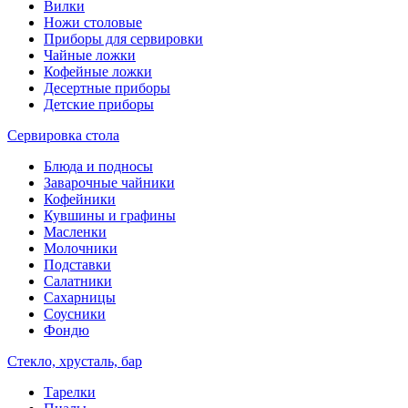
Вилки
Ножи столовые
Приборы для сервировки
Чайные ложки
Кофейные ложки
Десертные приборы
Детские приборы
Сервировка стола
Блюда и подносы
Заварочные чайники
Кофейники
Кувшины и графины
Масленки
Молочники
Подставки
Салатники
Сахарницы
Соусники
Фондю
Стекло, хрусталь, бар
Тарелки