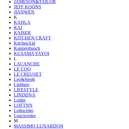
JAMESON&TAILOR
JEFF KOONS
JIANWEN
K
KAHLA
KAI
KAISER
KITCHEN CRAFT
KitchenAid
Kuppersbusch
KUSAMA YAYOI
L
LACANCHE
LE COQ
LE CREUSET
Leo&Steph
Liebherr
LIFESTYLE
LINDDNA
Lodge
LOFTNN
Lottocento
Loucicentro
M
MASSIMO LUNARDON