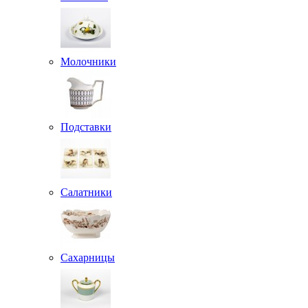
Молочники
Подставки
Салатники
Сахарницы