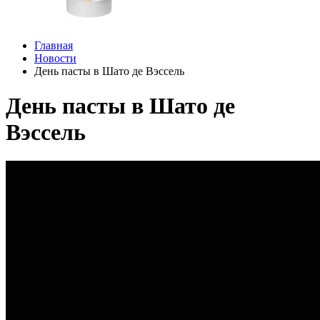
Главная
Новости
День пасты в Шато де Вэссель
День пасты в Шато де
Вэссель