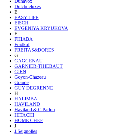
Dunavox
Dutchdeluxes
E
EASY LIFE
EISCH
EVGENIYA KRYUKOVA
F
FHIABA
Fradkof
FREITAS&DORES
G
GAGGENAU
GARNIER-THIEBAUT
GIEN
Goyon-Chazeau
Graude
GUY DEGRENNE
H
HALIMBA
HAVILAND
Haviland & C.Parlon
HITACHI
HOME CHEF
J
J.Seignolles