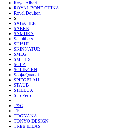
Royal Albert
ROYAL BONE CHINA
Royal Doulton
S
SABATIER
SABRE
SAMURA
Schulthess
SHISHI
SKINNATUR
SMEG
SMITHS
SOLA
SOLINGEN
Sonja-Quandt
SPIEGELAU
STAUB
STILLUX
Sub-Zero
T
T&G
TB
TOGNANA
TOKYO DESIGN
TREE IDEAS