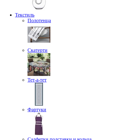
Текстиль
Полотенца
Скатерти
Тет-а-тет
Фартуки
Салфетки подставки и кольца