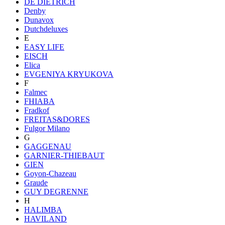
DE DIETRICH
Denby
Dunavox
Dutchdeluxes
E
EASY LIFE
EISCH
Elica
EVGENIYA KRYUKOVA
F
Falmec
FHIABA
Fradkof
FREITAS&DORES
Fulgor Milano
G
GAGGENAU
GARNIER-THIEBAUT
GIEN
Goyon-Chazeau
Graude
GUY DEGRENNE
H
HALIMBA
HAVILAND