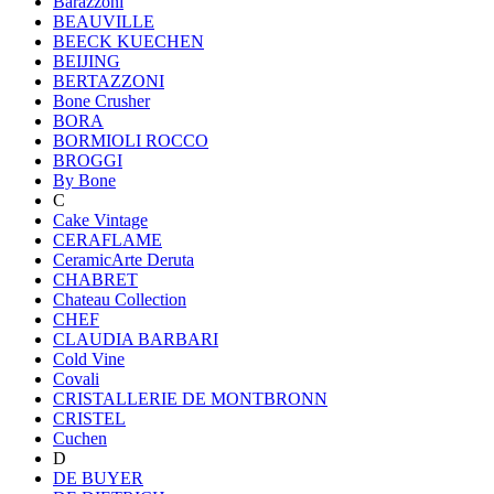
Barazzoni
BEAUVILLE
BEECK KUECHEN
BEIJING
BERTAZZONI
Bone Crusher
BORA
BORMIOLI ROCCO
BROGGI
By Bone
C
Cake Vintage
CERAFLAME
CeramicArte Deruta
CHABRET
Chateau Collection
CHEF
CLAUDIA BARBARI
Cold Vine
Covali
CRISTALLERIE DE MONTBRONN
CRISTEL
Cuchen
D
DE BUYER