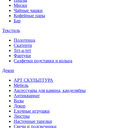
Пиалы
Миски
Чайные чашки
Кофейные пары
Бар
Текстиль
Полотенца
Скатерти
Тет-а-тет
Фартуки
Салфетки подставки и кольца
Декор
АРТ СКУЛЬПТУРА
Мебель
Аксессуары для камина, канделябры
Антиквариат
Вазы
Декор
Елочные игрушки
Люстры
Настенные тарелки
Свечи и подсвечники