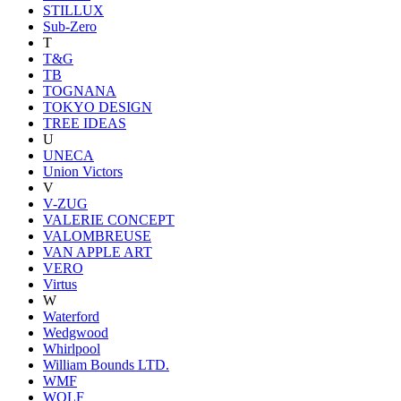
STILLUX
Sub-Zero
T
T&G
TB
TOGNANA
TOKYO DESIGN
TREE IDEAS
U
UNECA
Union Victors
V
V-ZUG
VALERIE CONCEPT
VALOMBREUSE
VAN APPLE ART
VERO
Virtus
W
Waterford
Wedgwood
Whirlpool
William Bounds LTD.
WMF
WOLF