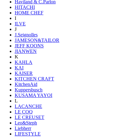
Haviland & C.Parlon
HITACHI
HOME CHEF
I
ILVE
J
J.Seignolles
JAMESON&TAILOR
JEFF KOONS
JIANWEN
K
KAHLA
KAI
KAISER
KITCHEN CRAFT
KitchenAid
Kuppersbusch
KUSAMA YAYOI
L
LACANCHE
LE COQ
LE CREUSET
Leo&Steph
Liebherr
LIFESTYLE