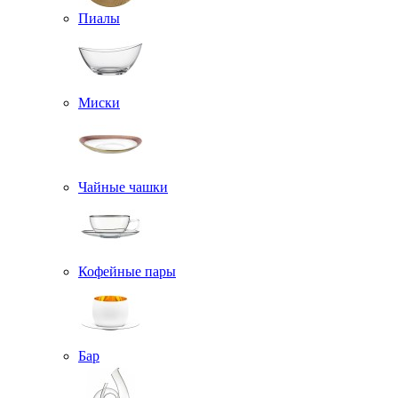
Пиалы
Миски
Чайные чашки
Кофейные пары
Бар