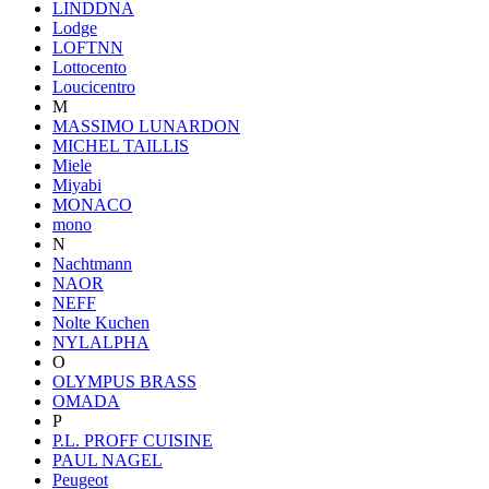
LINDDNA
Lodge
LOFTNN
Lottocento
Loucicentro
M
MASSIMO LUNARDON
MICHEL TAILLIS
Miele
Miyabi
MONACO
mono
N
Nachtmann
NAOR
NEFF
Nolte Kuchen
NYLALPHA
O
OLYMPUS BRASS
OMADA
P
P.L. PROFF CUISINE
PAUL NAGEL
Peugeot