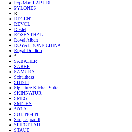
Pop Mart LABUBU
PYLONES
R
REGENT
REVOL
Riedel
ROSENTHAL
Royal Albert
ROYAL BONE CHINA
Royal Doulton
S
SABATIER
SABRE
SAMURA
Schulthess
SHISHI
Signature Kitchen Suite
SKINNATUR
SMEG
SMITHS
SOLA
SOLINGEN
Sonja-Quandt
SPIEGELAU
STAUB