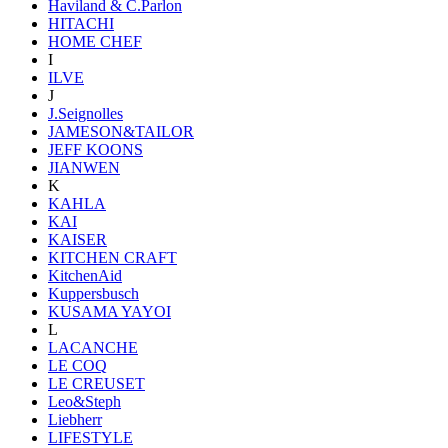
Haviland & C.Parlon
HITACHI
HOME CHEF
I
ILVE
J
J.Seignolles
JAMESON&TAILOR
JEFF KOONS
JIANWEN
K
KAHLA
KAI
KAISER
KITCHEN CRAFT
KitchenAid
Kuppersbusch
KUSAMA YAYOI
L
LACANCHE
LE COQ
LE CREUSET
Leo&Steph
Liebherr
LIFESTYLE