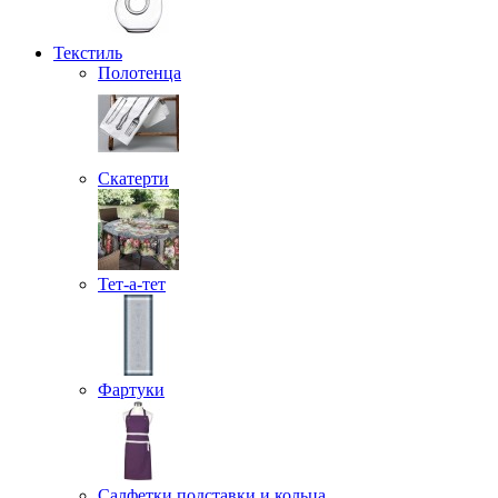
Текстиль
Полотенца
Скатерти
Тет-а-тет
Фартуки
Салфетки подставки и кольца