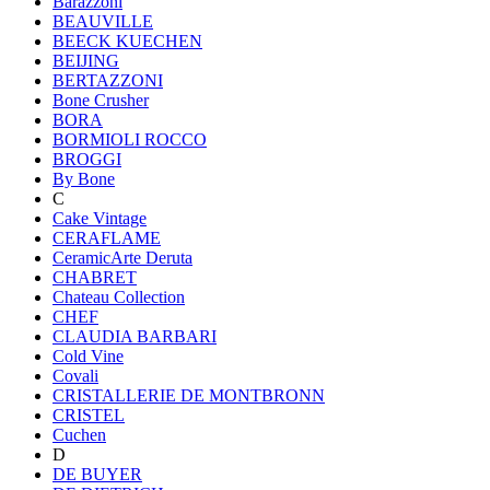
Barazzoni
BEAUVILLE
BEECK KUECHEN
BEIJING
BERTAZZONI
Bone Crusher
BORA
BORMIOLI ROCCO
BROGGI
By Bone
C
Cake Vintage
CERAFLAME
CeramicArte Deruta
CHABRET
Chateau Collection
CHEF
CLAUDIA BARBARI
Cold Vine
Covali
CRISTALLERIE DE MONTBRONN
CRISTEL
Cuchen
D
DE BUYER