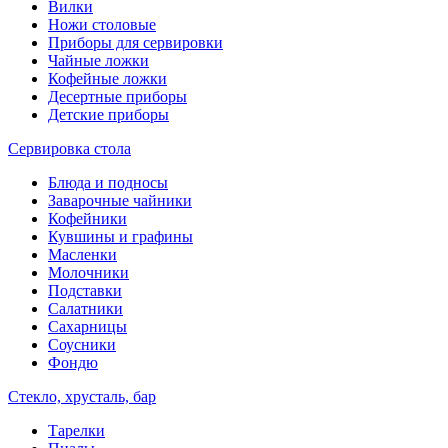
Вилки
Ножи столовые
Приборы для сервировки
Чайные ложки
Кофейные ложки
Десертные приборы
Детские приборы
Сервировка стола
Блюда и подносы
Заварочные чайники
Кофейники
Кувшины и графины
Масленки
Молочники
Подставки
Салатники
Сахарницы
Соусники
Фондю
Стекло, хрусталь, бар
Тарелки