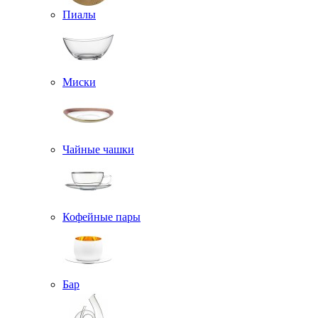
Пиалы
Миски
Чайные чашки
Кофейные пары
Бар