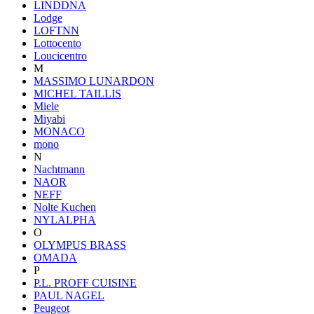
LINDDNA
Lodge
LOFTNN
Lottocento
Loucicentro
M
MASSIMO LUNARDON
MICHEL TAILLIS
Miele
Miyabi
MONACO
mono
N
Nachtmann
NAOR
NEFF
Nolte Kuchen
NYLALPHA
O
OLYMPUS BRASS
OMADA
P
P.L. PROFF CUISINE
PAUL NAGEL
Peugeot