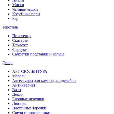
Пиалы
Миски
Чайные чашки
Кофейные пары
Бар
Текстиль
Полотенца
Скатерти
Тет-а-тет
Фартуки
Салфетки подставки и кольца
Декор
АРТ СКУЛЬПТУРА
Мебель
Аксессуары для камина, канделябры
Антиквариат
Вазы
Декор
Елочные игрушки
Люстры
Настенные тарелки
Свечи и подсвечники