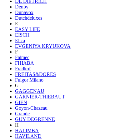
DE DIETRICH
Denby
Dunavox
Dutchdeluxes
E
EASY LIFE
EISCH
Elica
EVGENIYA KRYUKOVA
F
Falmec
FHIABA
Fradkof
FREITAS&DORES
Fulgor Milano
G
GAGGENAU
GARNIER-THIEBAUT
GIEN
Goyon-Chazeau
Graude
GUY DEGRENNE
H
HALIMBA
HAVILAND