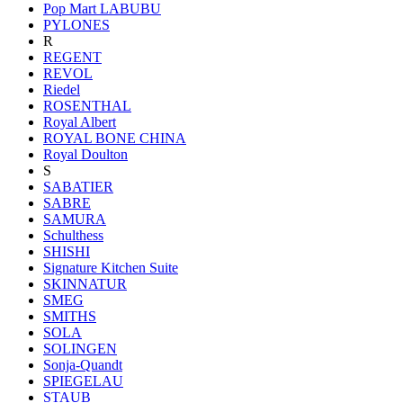
Pop Mart LABUBU
PYLONES
R
REGENT
REVOL
Riedel
ROSENTHAL
Royal Albert
ROYAL BONE CHINA
Royal Doulton
S
SABATIER
SABRE
SAMURA
Schulthess
SHISHI
Signature Kitchen Suite
SKINNATUR
SMEG
SMITHS
SOLA
SOLINGEN
Sonja-Quandt
SPIEGELAU
STAUB