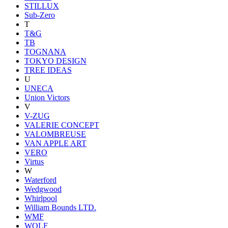
STILLUX
Sub-Zero
T
T&G
TB
TOGNANA
TOKYO DESIGN
TREE IDEAS
U
UNECA
Union Victors
V
V-ZUG
VALERIE CONCEPT
VALOMBREUSE
VAN APPLE ART
VERO
Virtus
W
Waterford
Wedgwood
Whirlpool
William Bounds LTD.
WMF
WOLF