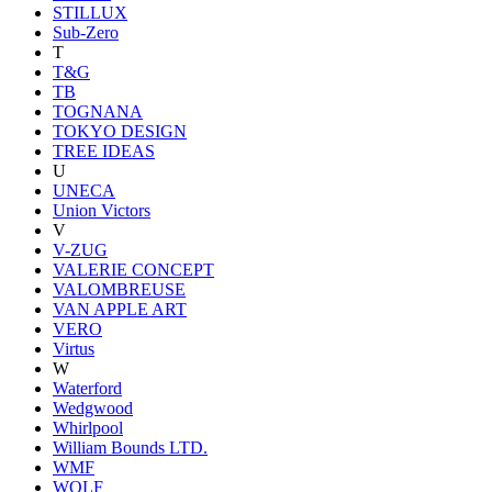
STILLUX
Sub-Zero
T
T&G
TB
TOGNANA
TOKYO DESIGN
TREE IDEAS
U
UNECA
Union Victors
V
V-ZUG
VALERIE CONCEPT
VALOMBREUSE
VAN APPLE ART
VERO
Virtus
W
Waterford
Wedgwood
Whirlpool
William Bounds LTD.
WMF
WOLF