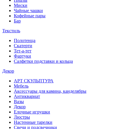
Пиалы
Миски
Чайные чашки
Кофейные пары
Бар
Текстиль
Полотенца
Скатерти
Тет-а-тет
Фартуки
Салфетки подставки и кольца
Декор
АРТ СКУЛЬПТУРА
Мебель
Аксессуары для камина, канделябры
Антиквариат
Вазы
Декор
Елочные игрушки
Люстры
Настенные тарелки
Свечи и подсвечники