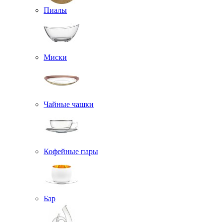
Пиалы
Миски
Чайные чашки
Кофейные пары
Бар