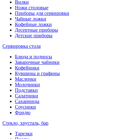
Вилки
Ножи столовые
Приборы для сервировки
Чайные ложки
Кофейные ложки
Десертные приборы
Детские приборы
Сервировка стола
Блюда и подносы
Заварочные чайники
Кофейники
Кувшины и графины
Масленки
Молочники
Подставки
Салатники
Сахарницы
Соусники
Фондю
Стекло, хрусталь, бар
Тарелки