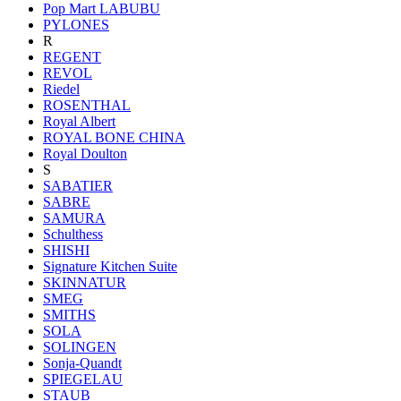
Pop Mart LABUBU
PYLONES
R
REGENT
REVOL
Riedel
ROSENTHAL
Royal Albert
ROYAL BONE CHINA
Royal Doulton
S
SABATIER
SABRE
SAMURA
Schulthess
SHISHI
Signature Kitchen Suite
SKINNATUR
SMEG
SMITHS
SOLA
SOLINGEN
Sonja-Quandt
SPIEGELAU
STAUB