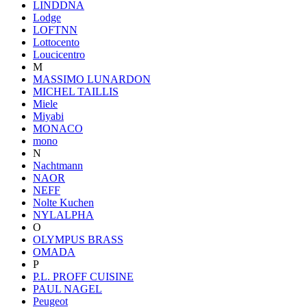
LINDDNA
Lodge
LOFTNN
Lottocento
Loucicentro
M
MASSIMO LUNARDON
MICHEL TAILLIS
Miele
Miyabi
MONACO
mono
N
Nachtmann
NAOR
NEFF
Nolte Kuchen
NYLALPHA
O
OLYMPUS BRASS
OMADA
P
P.L. PROFF CUISINE
PAUL NAGEL
Peugeot