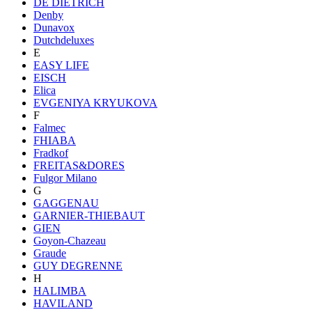
DE DIETRICH
Denby
Dunavox
Dutchdeluxes
E
EASY LIFE
EISCH
Elica
EVGENIYA KRYUKOVA
F
Falmec
FHIABA
Fradkof
FREITAS&DORES
Fulgor Milano
G
GAGGENAU
GARNIER-THIEBAUT
GIEN
Goyon-Chazeau
Graude
GUY DEGRENNE
H
HALIMBA
HAVILAND