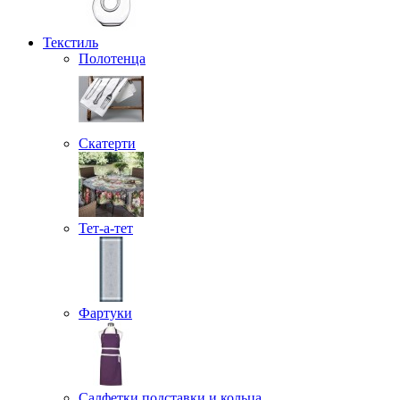
Текстиль
Полотенца
Скатерти
Тет-а-тет
Фартуки
Салфетки подставки и кольца