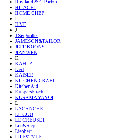
Haviland & C.Parlon
HITACHI
HOME CHEF
I
ILVE
J
J.Seignolles
JAMESON&TAILOR
JEFF KOONS
JIANWEN
K
KAHLA
KAI
KAISER
KITCHEN CRAFT
KitchenAid
Kuppersbusch
KUSAMA YAYOI
L
LACANCHE
LE COQ
LE CREUSET
Leo&Steph
Liebherr
LIFESTYLE