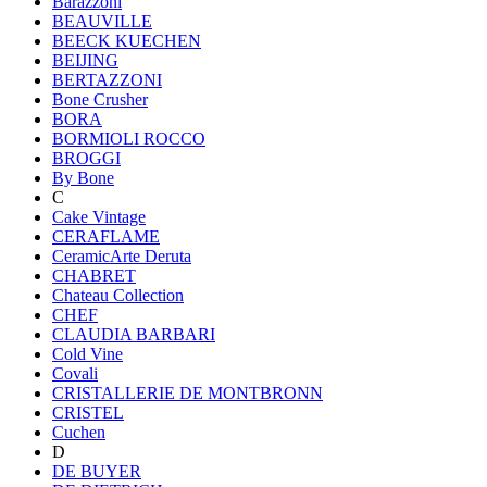
Barazzoni
BEAUVILLE
BEECK KUECHEN
BEIJING
BERTAZZONI
Bone Crusher
BORA
BORMIOLI ROCCO
BROGGI
By Bone
C
Cake Vintage
CERAFLAME
CeramicArte Deruta
CHABRET
Chateau Collection
CHEF
CLAUDIA BARBARI
Cold Vine
Covali
CRISTALLERIE DE MONTBRONN
CRISTEL
Cuchen
D
DE BUYER