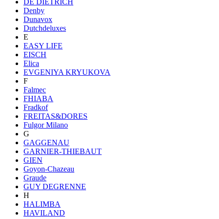
DE DIETRICH
Denby
Dunavox
Dutchdeluxes
E
EASY LIFE
EISCH
Elica
EVGENIYA KRYUKOVA
F
Falmec
FHIABA
Fradkof
FREITAS&DORES
Fulgor Milano
G
GAGGENAU
GARNIER-THIEBAUT
GIEN
Goyon-Chazeau
Graude
GUY DEGRENNE
H
HALIMBA
HAVILAND