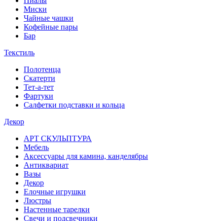
Пиалы
Миски
Чайные чашки
Кофейные пары
Бар
Текстиль
Полотенца
Скатерти
Тет-а-тет
Фартуки
Салфетки подставки и кольца
Декор
АРТ СКУЛЬПТУРА
Мебель
Аксессуары для камина, канделябры
Антиквариат
Вазы
Декор
Елочные игрушки
Люстры
Настенные тарелки
Свечи и подсвечники