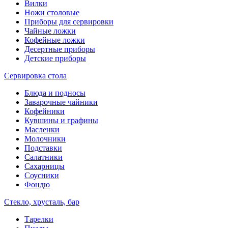
Вилки
Ножи столовые
Приборы для сервировки
Чайные ложки
Кофейные ложки
Десертные приборы
Детские приборы
Сервировка стола
Блюда и подносы
Заварочные чайники
Кофейники
Кувшины и графины
Масленки
Молочники
Подставки
Салатники
Сахарницы
Соусники
Фондю
Стекло, хрусталь, бар
Тарелки