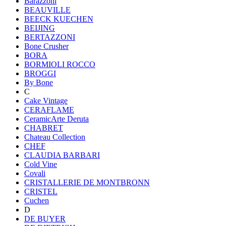
Barazzoni
BEAUVILLE
BEECK KUECHEN
BEIJING
BERTAZZONI
Bone Crusher
BORA
BORMIOLI ROCCO
BROGGI
By Bone
C
Cake Vintage
CERAFLAME
CeramicArte Deruta
CHABRET
Chateau Collection
CHEF
CLAUDIA BARBARI
Cold Vine
Covali
CRISTALLERIE DE MONTBRONN
CRISTEL
Cuchen
D
DE BUYER