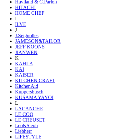
Haviland & C.Parlon
HITACHI
HOME CHEF
I
ILVE
J
J.Seignolles
JAMESON&TAILOR
JEFF KOONS
JIANWEN
K
KAHLA
KAI
KAISER
KITCHEN CRAFT
KitchenAid
Kuppersbusch
KUSAMA YAYOI
L
LACANCHE
LE COQ
LE CREUSET
Leo&Steph
Liebherr
LIFESTYLE