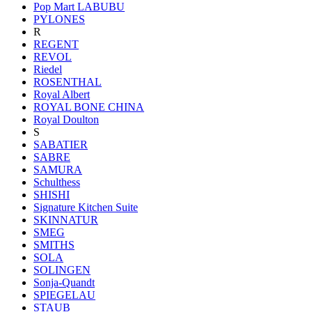
Pop Mart LABUBU
PYLONES
R
REGENT
REVOL
Riedel
ROSENTHAL
Royal Albert
ROYAL BONE CHINA
Royal Doulton
S
SABATIER
SABRE
SAMURA
Schulthess
SHISHI
Signature Kitchen Suite
SKINNATUR
SMEG
SMITHS
SOLA
SOLINGEN
Sonja-Quandt
SPIEGELAU
STAUB