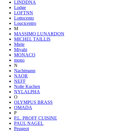
LINDDNA
Lodge
LOFTNN
Lottocento
Loucicentro
M
MASSIMO LUNARDON
MICHEL TAILLIS
Miele
Miyabi
MONACO
mono
N
Nachtmann
NAOR
NEFF
Nolte Kuchen
NYLALPHA
O
OLYMPUS BRASS
OMADA
P
P.L. PROFF CUISINE
PAUL NAGEL
Peugeot