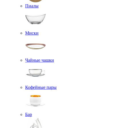
Пиалы
Миски
Чайные чашки
Кофейные пары
Бар