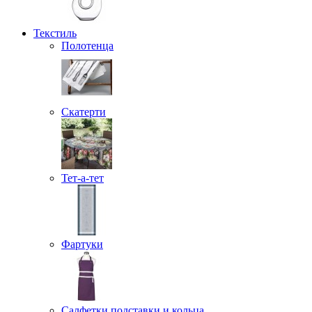
Текстиль
Полотенца
Скатерти
Тет-а-тет
Фартуки
Салфетки подставки и кольца