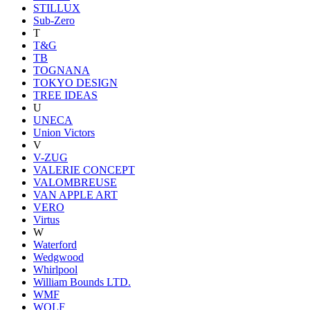
STILLUX
Sub-Zero
T
T&G
TB
TOGNANA
TOKYO DESIGN
TREE IDEAS
U
UNECA
Union Victors
V
V-ZUG
VALERIE CONCEPT
VALOMBREUSE
VAN APPLE ART
VERO
Virtus
W
Waterford
Wedgwood
Whirlpool
William Bounds LTD.
WMF
WOLF