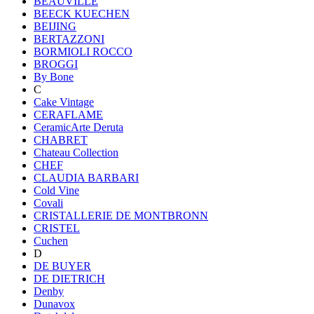
BEAUVILLE
BEECK KUECHEN
BEIJING
BERTAZZONI
BORMIOLI ROCCO
BROGGI
By Bone
C
Cake Vintage
CERAFLAME
CeramicArte Deruta
CHABRET
Chateau Collection
CHEF
CLAUDIA BARBARI
Cold Vine
Covali
CRISTALLERIE DE MONTBRONN
CRISTEL
Cuchen
D
DE BUYER
DE DIETRICH
Denby
Dunavox