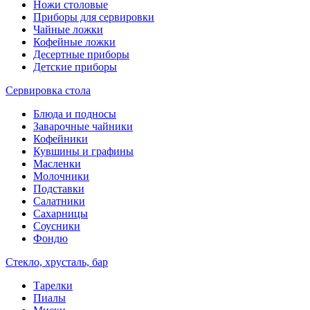
Ножи столовые
Приборы для сервировки
Чайные ложки
Кофейные ложки
Десертные приборы
Детские приборы
Сервировка стола
Блюда и подносы
Заварочные чайники
Кофейники
Кувшины и графины
Масленки
Молочники
Подставки
Салатники
Сахарницы
Соусники
Фондю
Стекло, хрусталь, бар
Тарелки
Пиалы