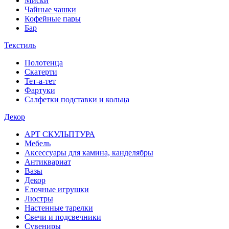
Миски
Чайные чашки
Кофейные пары
Бар
Текстиль
Полотенца
Скатерти
Тет-а-тет
Фартуки
Салфетки подставки и кольца
Декор
АРТ СКУЛЬПТУРА
Мебель
Аксессуары для камина, канделябры
Антиквариат
Вазы
Декор
Елочные игрушки
Люстры
Настенные тарелки
Свечи и подсвечники
Сувениры