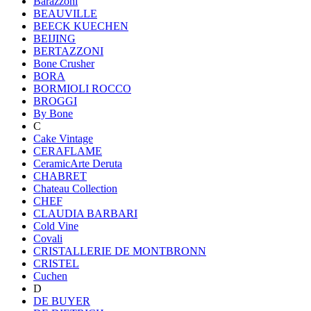
Barazzoni
BEAUVILLE
BEECK KUECHEN
BEIJING
BERTAZZONI
Bone Crusher
BORA
BORMIOLI ROCCO
BROGGI
By Bone
C
Cake Vintage
CERAFLAME
CeramicArte Deruta
CHABRET
Chateau Collection
CHEF
CLAUDIA BARBARI
Cold Vine
Covali
CRISTALLERIE DE MONTBRONN
CRISTEL
Cuchen
D
DE BUYER