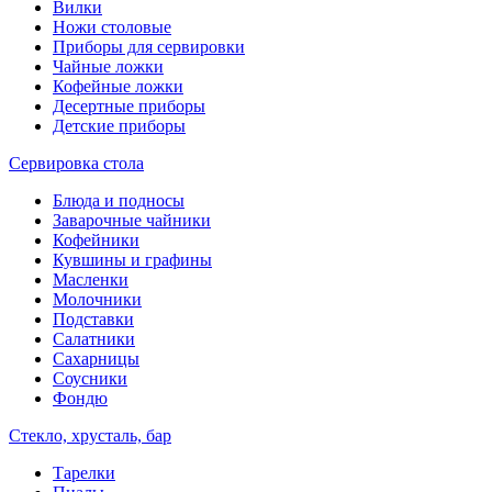
Вилки
Ножи столовые
Приборы для сервировки
Чайные ложки
Кофейные ложки
Десертные приборы
Детские приборы
Сервировка стола
Блюда и подносы
Заварочные чайники
Кофейники
Кувшины и графины
Масленки
Молочники
Подставки
Салатники
Сахарницы
Соусники
Фондю
Стекло, хрусталь, бар
Тарелки