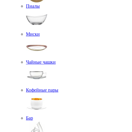
Пиалы
Миски
Чайные чашки
Кофейные пары
Бар