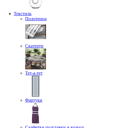
Текстиль
Полотенца
Скатерти
Тет-а-тет
Фартуки
Салфетки подставки и кольца