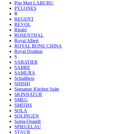
Pop Mart LABUBU
PYLONES
R
REGENT
REVOL
Riedel
ROSENTHAL
Royal Albert
ROYAL BONE CHINA
Royal Doulton
S
SABATIER
SABRE
SAMURA
Schulthess
SHISHI
Signature Kitchen Suite
SKINNATUR
SMEG
SMITHS
SOLA
SOLINGEN
Sonja-Quandt
SPIEGELAU
STAUB