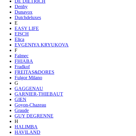
DE DIETRICH
Denby
Dunavox
Dutchdeluxes
E
EASY LIFE
EISCH
Elica
EVGENIYA KRYUKOVA
F
Falmec
FHIABA
Fradkof
FREITAS&DORES
Fulgor Milano
G
GAGGENAU
GARNIER-THIEBAUT
GIEN
Goyon-Chazeau
Graude
GUY DEGRENNE
H
HALIMBA
HAVILAND