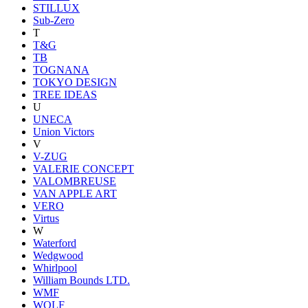
STILLUX
Sub-Zero
T
T&G
TB
TOGNANA
TOKYO DESIGN
TREE IDEAS
U
UNECA
Union Victors
V
V-ZUG
VALERIE CONCEPT
VALOMBREUSE
VAN APPLE ART
VERO
Virtus
W
Waterford
Wedgwood
Whirlpool
William Bounds LTD.
WMF
WOLF