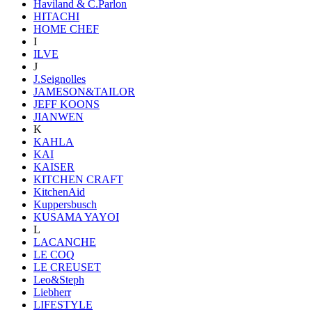
Haviland & C.Parlon
HITACHI
HOME CHEF
I
ILVE
J
J.Seignolles
JAMESON&TAILOR
JEFF KOONS
JIANWEN
K
KAHLA
KAI
KAISER
KITCHEN CRAFT
KitchenAid
Kuppersbusch
KUSAMA YAYOI
L
LACANCHE
LE COQ
LE CREUSET
Leo&Steph
Liebherr
LIFESTYLE