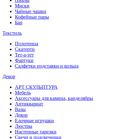
Пиалы
Миски
Чайные чашки
Кофейные пары
Бар
Текстиль
Полотенца
Скатерти
Тет-а-тет
Фартуки
Салфетки подставки и кольца
Декор
АРТ СКУЛЬПТУРА
Мебель
Аксессуары для камина, канделябры
Антиквариат
Вазы
Декор
Елочные игрушки
Люстры
Настенные тарелки
Свечи и подсвечники