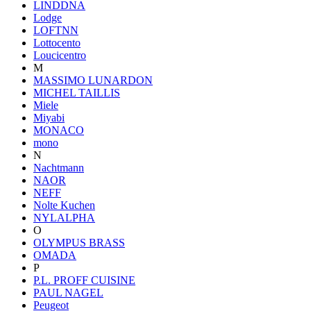
LINDDNA
Lodge
LOFTNN
Lottocento
Loucicentro
M
MASSIMO LUNARDON
MICHEL TAILLIS
Miele
Miyabi
MONACO
mono
N
Nachtmann
NAOR
NEFF
Nolte Kuchen
NYLALPHA
O
OLYMPUS BRASS
OMADA
P
P.L. PROFF CUISINE
PAUL NAGEL
Peugeot