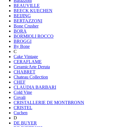
Barazzoni
BEAUVILLE
BEECK KUECHEN
BEIJING
BERTAZZONI
Bone Crusher
BORA
BORMIOLI ROCCO
BROGGI
By Bone
C
Cake Vintage
CERAFLAME
CeramicArte Deruta
CHABRET
Chateau Collection
CHEF
CLAUDIA BARBARI
Cold Vine
Covali
CRISTALLERIE DE MONTBRONN
CRISTEL
Cuchen
D
DE BUYER