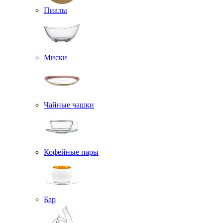
Пиалы
Миски
Чайные чашки
Кофейные пары
Бар