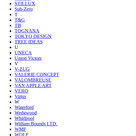
STILLUX
Sub-Zero
T
T&G
TB
TOGNANA
TOKYO DESIGN
TREE IDEAS
U
UNECA
Union Victors
V
V-ZUG
VALERIE CONCEPT
VALOMBREUSE
VAN APPLE ART
VERO
Virtus
W
Waterford
Wedgwood
Whirlpool
William Bounds LTD.
WMF
WOLF