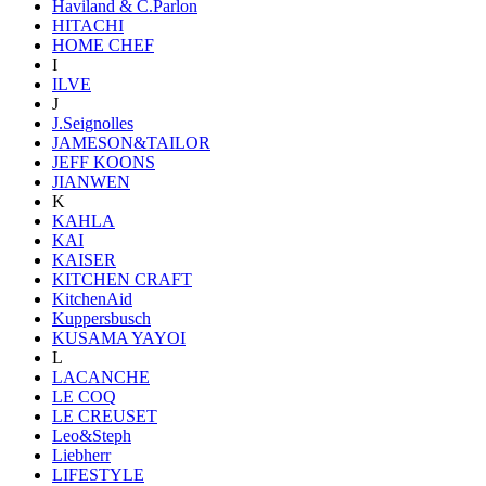
Haviland & C.Parlon
HITACHI
HOME CHEF
I
ILVE
J
J.Seignolles
JAMESON&TAILOR
JEFF KOONS
JIANWEN
K
KAHLA
KAI
KAISER
KITCHEN CRAFT
KitchenAid
Kuppersbusch
KUSAMA YAYOI
L
LACANCHE
LE COQ
LE CREUSET
Leo&Steph
Liebherr
LIFESTYLE