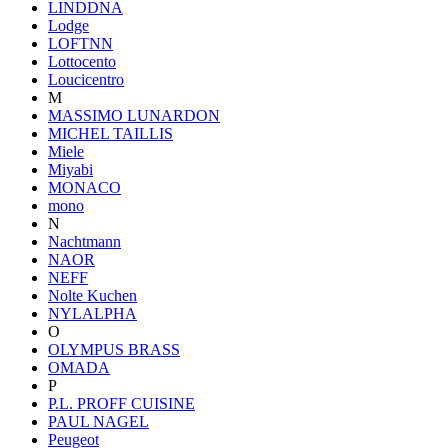
LINDDNA
Lodge
LOFTNN
Lottocento
Loucicentro
M
MASSIMO LUNARDON
MICHEL TAILLIS
Miele
Miyabi
MONACO
mono
N
Nachtmann
NAOR
NEFF
Nolte Kuchen
NYLALPHA
O
OLYMPUS BRASS
OMADA
P
P.L. PROFF CUISINE
PAUL NAGEL
Peugeot