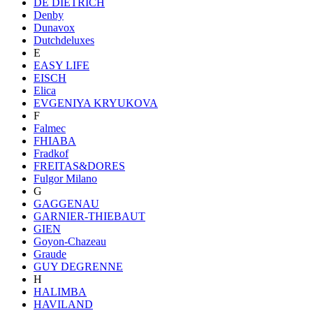
DE DIETRICH
Denby
Dunavox
Dutchdeluxes
E
EASY LIFE
EISCH
Elica
EVGENIYA KRYUKOVA
F
Falmec
FHIABA
Fradkof
FREITAS&DORES
Fulgor Milano
G
GAGGENAU
GARNIER-THIEBAUT
GIEN
Goyon-Chazeau
Graude
GUY DEGRENNE
H
HALIMBA
HAVILAND