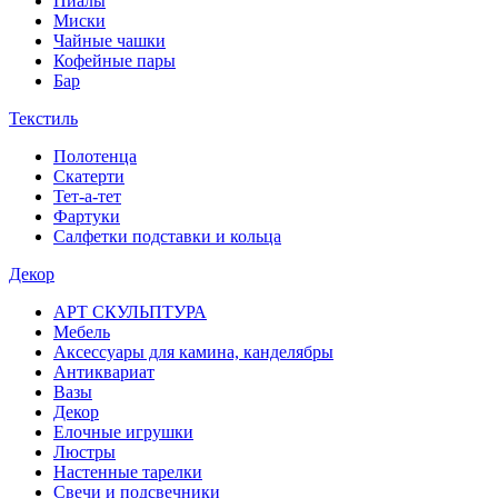
Пиалы
Миски
Чайные чашки
Кофейные пары
Бар
Текстиль
Полотенца
Скатерти
Тет-а-тет
Фартуки
Салфетки подставки и кольца
Декор
АРТ СКУЛЬПТУРА
Мебель
Аксессуары для камина, канделябры
Антиквариат
Вазы
Декор
Елочные игрушки
Люстры
Настенные тарелки
Свечи и подсвечники