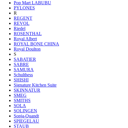
Pop Mart LABUBU
PYLONES
R
REGENT
REVOL
Riedel
ROSENTHAL
Royal Albert
ROYAL BONE CHINA
Royal Doulton
S
SABATIER
SABRE
SAMURA
Schulthess
SHISHI
Signature Kitchen Suite
SKINNATUR
SMEG
SMITHS
SOLA
SOLINGEN
Sonja-Quandt
SPIEGELAU
STAUB