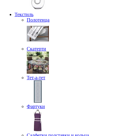
Текстиль
Полотенца
Скатерти
Тет-а-тет
Фартуки
Салфетки подставки и кольца