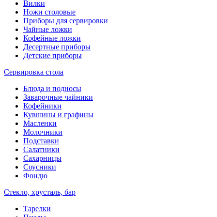
Вилки
Ножи столовые
Приборы для сервировки
Чайные ложки
Кофейные ложки
Десертные приборы
Детские приборы
Сервировка стола
Блюда и подносы
Заварочные чайники
Кофейники
Кувшины и графины
Масленки
Молочники
Подставки
Салатники
Сахарницы
Соусники
Фондю
Стекло, хрусталь, бар
Тарелки