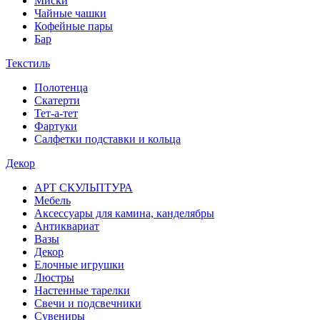
Миски
Чайные чашки
Кофейные пары
Бар
Текстиль
Полотенца
Скатерти
Тет-а-тет
Фартуки
Салфетки подставки и кольца
Декор
АРТ СКУЛЬПТУРА
Мебель
Аксессуары для камина, канделябры
Антиквариат
Вазы
Декор
Елочные игрушки
Люстры
Настенные тарелки
Свечи и подсвечники
Сувениры