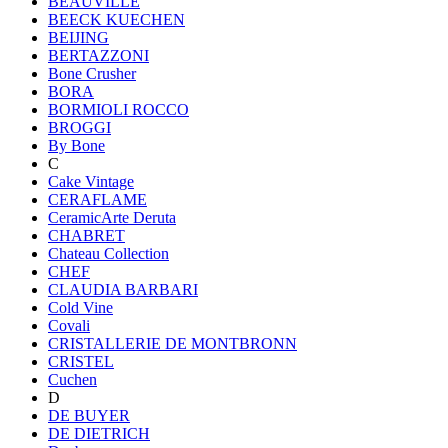
BEAUVILLE
BEECK KUECHEN
BEIJING
BERTAZZONI
Bone Crusher
BORA
BORMIOLI ROCCO
BROGGI
By Bone
C
Cake Vintage
CERAFLAME
CeramicArte Deruta
CHABRET
Chateau Collection
CHEF
CLAUDIA BARBARI
Cold Vine
Covali
CRISTALLERIE DE MONTBRONN
CRISTEL
Cuchen
D
DE BUYER
DE DIETRICH