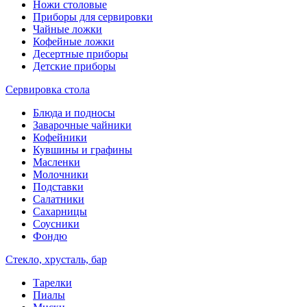
Ножи столовые
Приборы для сервировки
Чайные ложки
Кофейные ложки
Десертные приборы
Детские приборы
Сервировка стола
Блюда и подносы
Заварочные чайники
Кофейники
Кувшины и графины
Масленки
Молочники
Подставки
Салатники
Сахарницы
Соусники
Фондю
Стекло, хрусталь, бар
Тарелки
Пиалы