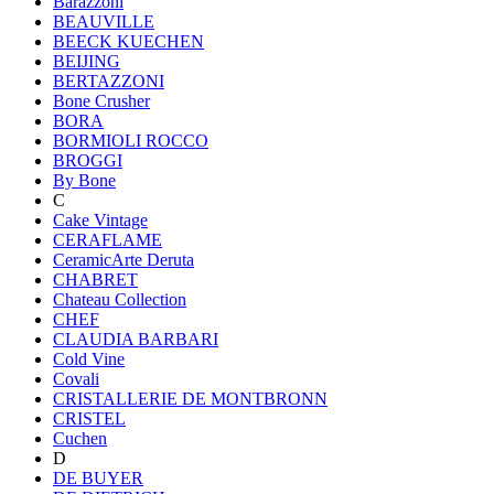
Barazzoni
BEAUVILLE
BEECK KUECHEN
BEIJING
BERTAZZONI
Bone Crusher
BORA
BORMIOLI ROCCO
BROGGI
By Bone
C
Cake Vintage
CERAFLAME
CeramicArte Deruta
CHABRET
Chateau Collection
CHEF
CLAUDIA BARBARI
Cold Vine
Covali
CRISTALLERIE DE MONTBRONN
CRISTEL
Cuchen
D
DE BUYER