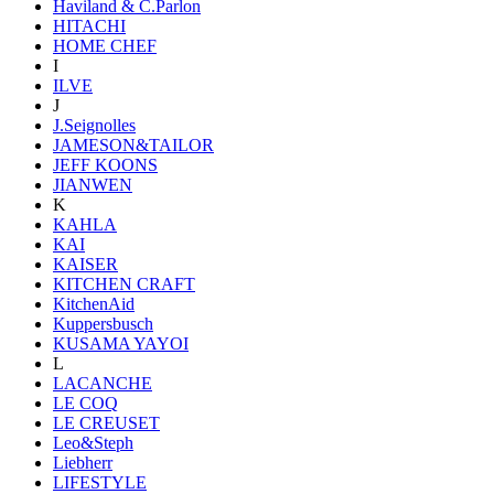
Haviland & C.Parlon
HITACHI
HOME CHEF
I
ILVE
J
J.Seignolles
JAMESON&TAILOR
JEFF KOONS
JIANWEN
K
KAHLA
KAI
KAISER
KITCHEN CRAFT
KitchenAid
Kuppersbusch
KUSAMA YAYOI
L
LACANCHE
LE COQ
LE CREUSET
Leo&Steph
Liebherr
LIFESTYLE