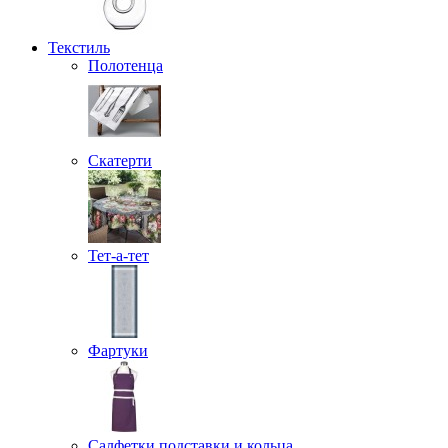
Текстиль
Полотенца
Скатерти
Тет-а-тет
Фартуки
Салфетки подставки и кольца