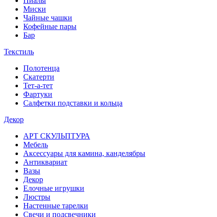
Пиалы
Миски
Чайные чашки
Кофейные пары
Бар
Текстиль
Полотенца
Скатерти
Тет-а-тет
Фартуки
Салфетки подставки и кольца
Декор
АРТ СКУЛЬПТУРА
Мебель
Аксессуары для камина, канделябры
Антиквариат
Вазы
Декор
Елочные игрушки
Люстры
Настенные тарелки
Свечи и подсвечники