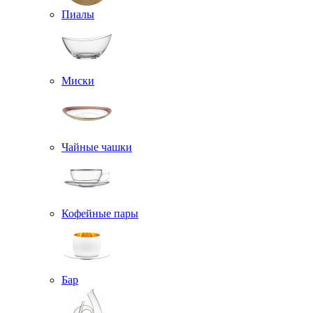
Пиалы
Миски
Чайные чашки
Кофейные пары
Бар