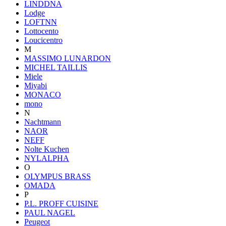
LINDDNA
Lodge
LOFTNN
Lottocento
Loucicentro
M
MASSIMO LUNARDON
MICHEL TAILLIS
Miele
Miyabi
MONACO
mono
N
Nachtmann
NAOR
NEFF
Nolte Kuchen
NYLALPHA
O
OLYMPUS BRASS
OMADA
P
P.L. PROFF CUISINE
PAUL NAGEL
Peugeot