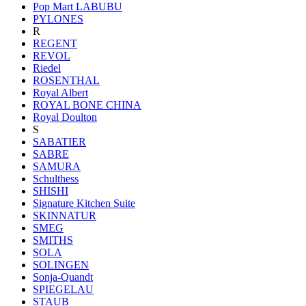
Pop Mart LABUBU
PYLONES
R
REGENT
REVOL
Riedel
ROSENTHAL
Royal Albert
ROYAL BONE CHINA
Royal Doulton
S
SABATIER
SABRE
SAMURA
Schulthess
SHISHI
Signature Kitchen Suite
SKINNATUR
SMEG
SMITHS
SOLA
SOLINGEN
Sonja-Quandt
SPIEGELAU
STAUB