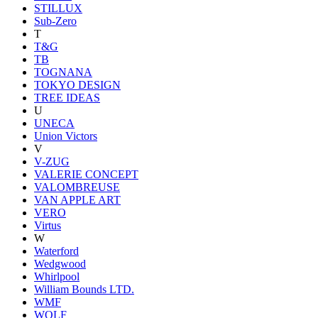
STILLUX
Sub-Zero
T
T&G
TB
TOGNANA
TOKYO DESIGN
TREE IDEAS
U
UNECA
Union Victors
V
V-ZUG
VALERIE CONCEPT
VALOMBREUSE
VAN APPLE ART
VERO
Virtus
W
Waterford
Wedgwood
Whirlpool
William Bounds LTD.
WMF
WOLF