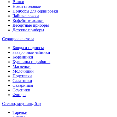
Вилки
Ножи столовые
Приборы для сервировки
Чайные ложки
Кофейные ложки
Десертные приборы
Детские приборы
Сервировка стола
Блюда и подносы
Заварочные чайники
Кофейники
Кувшины и графины
Масленки
Молочники
Подставки
Салатники
Сахарницы
Соусники
Фондю
Стекло, хрусталь, бар
Тарелки