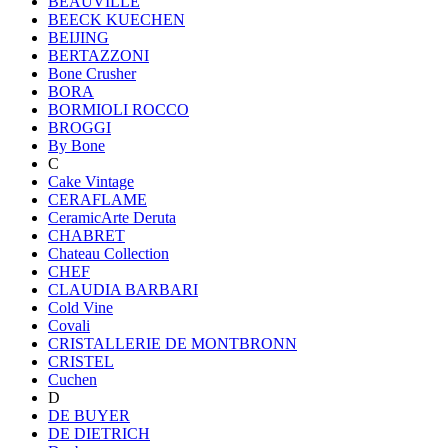
BEAUVILLE
BEECK KUECHEN
BEIJING
BERTAZZONI
Bone Crusher
BORA
BORMIOLI ROCCO
BROGGI
By Bone
C
Cake Vintage
CERAFLAME
CeramicArte Deruta
CHABRET
Chateau Collection
CHEF
CLAUDIA BARBARI
Cold Vine
Covali
CRISTALLERIE DE MONTBRONN
CRISTEL
Cuchen
D
DE BUYER
DE DIETRICH