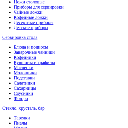
Ножи столовые
Приборы для сервировки
Чайные ложки
Кофейные ложки
Десертные приборы
Детские приборы
Сервировка стола
Блюда и подносы
Заварочные чайники
Кофейники
Кувшины и графины
Масленки
Молочники
Подставки
Салатники
Сахарницы
Соусники
Фондю
Стекло, хрусталь, бар
Тарелки
Пиалы