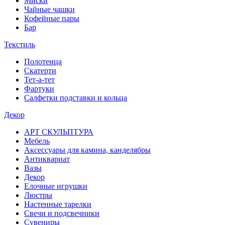
Миски
Чайные чашки
Кофейные пары
Бар
Текстиль
Полотенца
Скатерти
Тет-а-тет
Фартуки
Салфетки подставки и кольца
Декор
АРТ СКУЛЬПТУРА
Мебель
Аксессуары для камина, канделябры
Антиквариат
Вазы
Декор
Елочные игрушки
Люстры
Настенные тарелки
Свечи и подсвечники
Сувениры