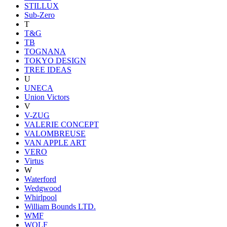
STILLUX
Sub-Zero
T
T&G
TB
TOGNANA
TOKYO DESIGN
TREE IDEAS
U
UNECA
Union Victors
V
V-ZUG
VALERIE CONCEPT
VALOMBREUSE
VAN APPLE ART
VERO
Virtus
W
Waterford
Wedgwood
Whirlpool
William Bounds LTD.
WMF
WOLF