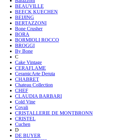
Barazzoni
BEAUVILLE
BEECK KUECHEN
BEIJING
BERTAZZONI
Bone Crusher
BORA
BORMIOLI ROCCO
BROGGI
By Bone
C
Cake Vintage
CERAFLAME
CeramicArte Deruta
CHABRET
Chateau Collection
CHEF
CLAUDIA BARBARI
Cold Vine
Covali
CRISTALLERIE DE MONTBRONN
CRISTEL
Cuchen
D
DE BUYER