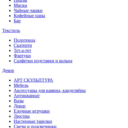
Пиалы
Миски
Чайные чашки
Кофейные пары
Бар
Текстиль
Полотенца
Скатерти
Тет-а-тет
Фартуки
Салфетки подставки и кольца
Декор
АРТ СКУЛЬПТУРА
Мебель
Аксессуары для камина, канделябры
Антиквариат
Вазы
Декор
Елочные игрушки
Люстры
Настенные тарелки
Свечи и подсвечники