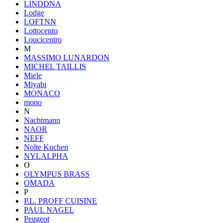
LINDDNA
Lodge
LOFTNN
Lottocento
Loucicentro
M
MASSIMO LUNARDON
MICHEL TAILLIS
Miele
Miyabi
MONACO
mono
N
Nachtmann
NAOR
NEFF
Nolte Kuchen
NYLALPHA
O
OLYMPUS BRASS
OMADA
P
P.L. PROFF CUISINE
PAUL NAGEL
Peugeot