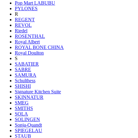
Pop Mart LABUBU
PYLONES
R
REGENT
REVOL
Riedel
ROSENTHAL
Royal Albert
ROYAL BONE CHINA
Royal Doulton
S
SABATIER
SABRE
SAMURA
Schulthess
SHISHI
Signature Kitchen Suite
SKINNATUR
SMEG
SMITHS
SOLA
SOLINGEN
Sonja-Quandt
SPIEGELAU
STAUB