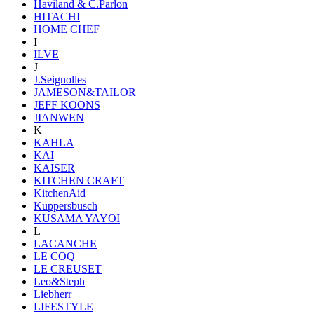
Haviland & C.Parlon
HITACHI
HOME CHEF
I
ILVE
J
J.Seignolles
JAMESON&TAILOR
JEFF KOONS
JIANWEN
K
KAHLA
KAI
KAISER
KITCHEN CRAFT
KitchenAid
Kuppersbusch
KUSAMA YAYOI
L
LACANCHE
LE COQ
LE CREUSET
Leo&Steph
Liebherr
LIFESTYLE