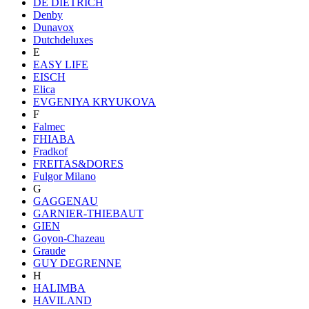
DE DIETRICH
Denby
Dunavox
Dutchdeluxes
E
EASY LIFE
EISCH
Elica
EVGENIYA KRYUKOVA
F
Falmec
FHIABA
Fradkof
FREITAS&DORES
Fulgor Milano
G
GAGGENAU
GARNIER-THIEBAUT
GIEN
Goyon-Chazeau
Graude
GUY DEGRENNE
H
HALIMBA
HAVILAND