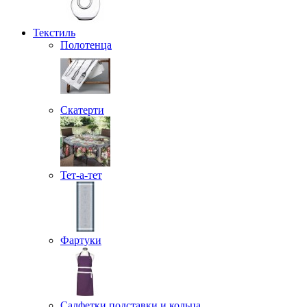
Текстиль
Полотенца
Скатерти
Тет-а-тет
Фартуки
Салфетки подставки и кольца