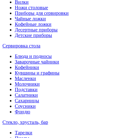
Вилки
Ножи столовые
Приборы для сервировки
Чайные ложки
Кофейные ложки
Десертные приборы
Детские приборы
Сервировка стола
Блюда и подносы
Заварочные чайники
Кофейники
Кувшины и графины
Масленки
Молочники
Подставки
Салатники
Сахарницы
Соусники
Фондю
Стекло, хрусталь, бар
Тарелки