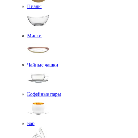
Пиалы
Миски
Чайные чашки
Кофейные пары
Бар