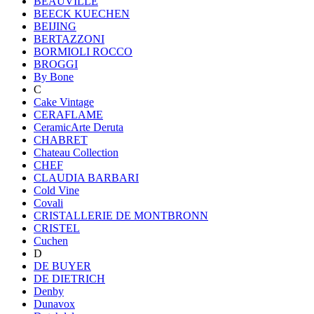
BEAUVILLE
BEECK KUECHEN
BEIJING
BERTAZZONI
BORMIOLI ROCCO
BROGGI
By Bone
C
Cake Vintage
CERAFLAME
CeramicArte Deruta
CHABRET
Chateau Collection
CHEF
CLAUDIA BARBARI
Cold Vine
Covali
CRISTALLERIE DE MONTBRONN
CRISTEL
Cuchen
D
DE BUYER
DE DIETRICH
Denby
Dunavox