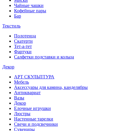
Миски
Чайные чашки
Кофейные пары
Бар
Текстиль
Полотенца
Скатерти
Тет-а-тет
Фартуки
Салфетки подставки и кольца
Декор
АРТ СКУЛЬПТУРА
Мебель
Аксессуары для камина, канделябры
Антиквариат
Вазы
Декор
Елочные игрушки
Люстры
Настенные тарелки
Свечи и подсвечники
Сувениры