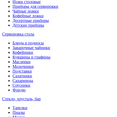
Ножи столовые
Приборы для сервировки
Чайные ложки
Кофейные ложки
Десертные приборы
Детские приборы
Сервировка стола
Блюда и подносы
Заварочные чайники
Кофейники
Кувшины и графины
Масленки
Молочники
Подставки
Салатники
Сахарницы
Соусники
Фондю
Стекло, хрусталь, бар
Тарелки
Пиалы