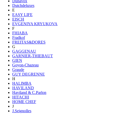
Dunavox
Dutchdeluxes
E
EASY LIFE
EISCH
EVGENIYA KRYUKOVA
F
FHIABA
Fradkof
FREITAS&DORES
G
GAGGENAU
GARNIER-THIEBAUT
GIEN
Goyon-Chazeau
Graude
GUY DEGRENNE
H
HALIMBA
HAVILAND
Haviland & C.Parlon
HITACHI
HOME CHEF
J
J.Seignolles