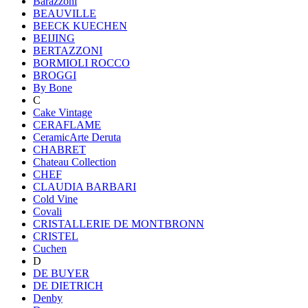
Barazzoni
BEAUVILLE
BEECK KUECHEN
BEIJING
BERTAZZONI
BORMIOLI ROCCO
BROGGI
By Bone
C
Cake Vintage
CERAFLAME
CeramicArte Deruta
CHABRET
Chateau Collection
CHEF
CLAUDIA BARBARI
Cold Vine
Covali
CRISTALLERIE DE MONTBRONN
CRISTEL
Cuchen
D
DE BUYER
DE DIETRICH
Denby