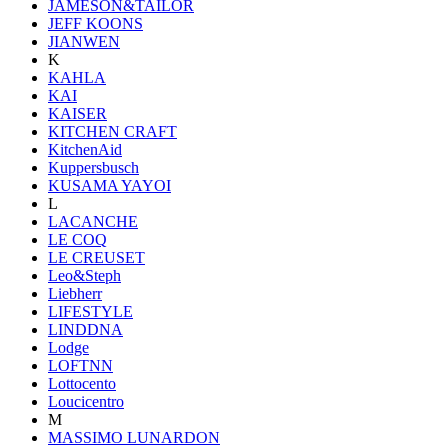
JAMESON&TAILOR
JEFF KOONS
JIANWEN
K
KAHLA
KAI
KAISER
KITCHEN CRAFT
KitchenAid
Kuppersbusch
KUSAMA YAYOI
L
LACANCHE
LE COQ
LE CREUSET
Leo&Steph
Liebherr
LIFESTYLE
LINDDNA
Lodge
LOFTNN
Lottocento
Loucicentro
M
MASSIMO LUNARDON