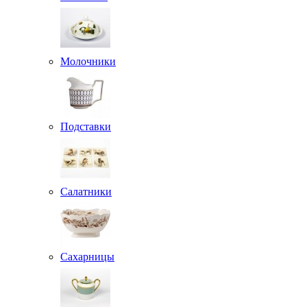
Молочники
Подставки
Салатники
Сахарницы