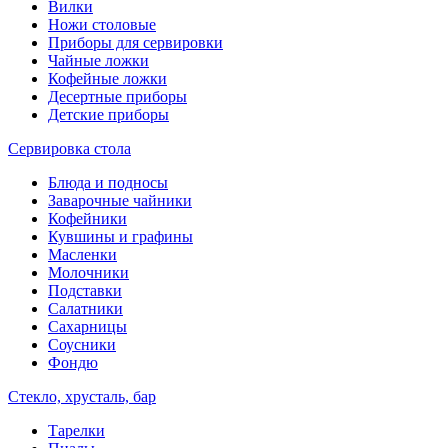
Вилки
Ножи столовые
Приборы для сервировки
Чайные ложки
Кофейные ложки
Десертные приборы
Детские приборы
Сервировка стола
Блюда и подносы
Заварочные чайники
Кофейники
Кувшины и графины
Масленки
Молочники
Подставки
Салатники
Сахарницы
Соусники
Фондю
Стекло, хрусталь, бар
Тарелки