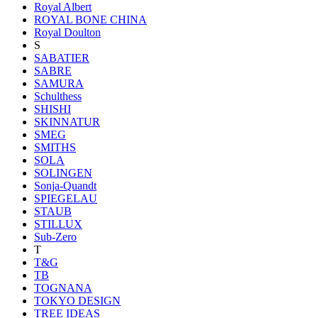
Royal Albert
ROYAL BONE CHINA
Royal Doulton
S
SABATIER
SABRE
SAMURA
Schulthess
SHISHI
SKINNATUR
SMEG
SMITHS
SOLA
SOLINGEN
Sonja-Quandt
SPIEGELAU
STAUB
STILLUX
Sub-Zero
T
T&G
TB
TOGNANA
TOKYO DESIGN
TREE IDEAS