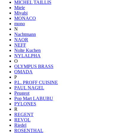
MICHEL TAILLIS
Miele
Miyabi
MONACO
mono
N
Nachtmann
NAOR
NEFF
Nolte Kuchen
NYLALPHA
O
OLYMPUS BRASS
OMADA
P
P.L. PROFF CUISINE
PAUL NAGEL
Peugeot
Pop Mart LABUBU
PYLONES
R
REGENT
REVOL
Riedel
ROSENTHAL