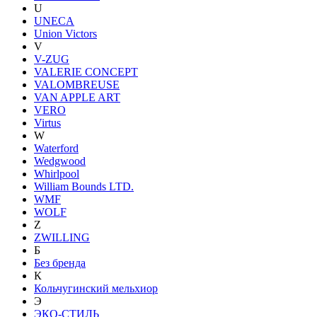
U
UNECA
Union Victors
V
V-ZUG
VALERIE CONCEPT
VALOMBREUSE
VAN APPLE ART
VERO
Virtus
W
Waterford
Wedgwood
Whirlpool
William Bounds LTD.
WMF
WOLF
Z
ZWILLING
Б
Без бренда
К
Кольчугинский мельхиор
Э
ЭКО-СТИЛЬ