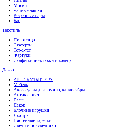
Пиалы
Миски
Чайные чашки
Кофейные пары
Бар
Текстиль
Полотенца
Скатерти
Тет-а-тет
Фартуки
Салфетки подставки и кольца
Декор
АРТ СКУЛЬПТУРА
Мебель
Аксессуары для камина, канделябры
Антиквариат
Вазы
Декор
Елочные игрушки
Люстры
Настенные тарелки
Свечи и подсвечники