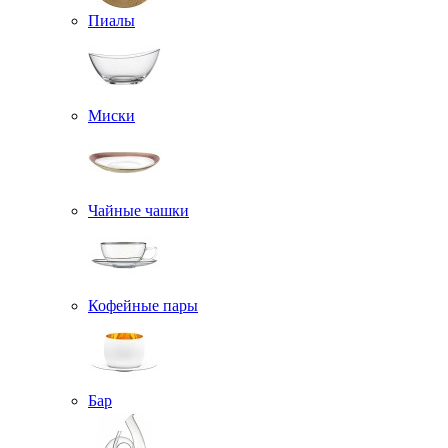
Пиалы
Миски
Чайные чашки
Кофейные пары
Бар