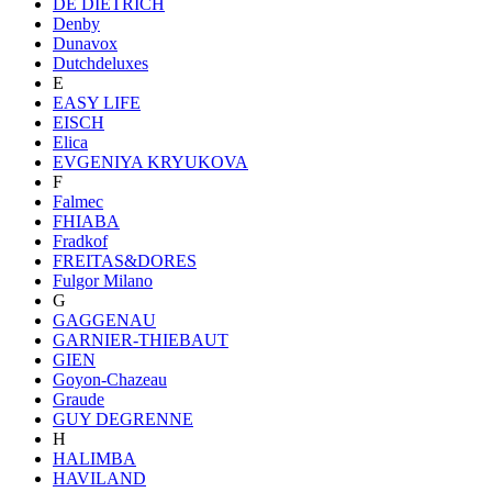
DE DIETRICH
Denby
Dunavox
Dutchdeluxes
E
EASY LIFE
EISCH
Elica
EVGENIYA KRYUKOVA
F
Falmec
FHIABA
Fradkof
FREITAS&DORES
Fulgor Milano
G
GAGGENAU
GARNIER-THIEBAUT
GIEN
Goyon-Chazeau
Graude
GUY DEGRENNE
H
HALIMBA
HAVILAND