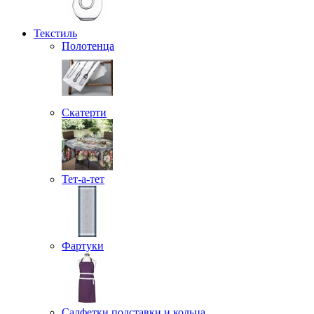
Текстиль
Полотенца
Скатерти
Тет-а-тет
Фартуки
Салфетки подставки и кольца