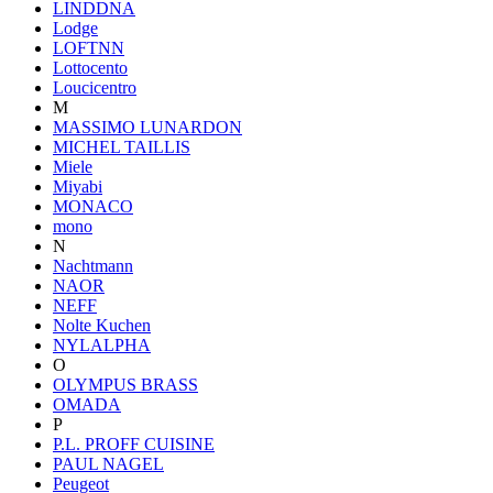
LINDDNA
Lodge
LOFTNN
Lottocento
Loucicentro
M
MASSIMO LUNARDON
MICHEL TAILLIS
Miele
Miyabi
MONACO
mono
N
Nachtmann
NAOR
NEFF
Nolte Kuchen
NYLALPHA
O
OLYMPUS BRASS
OMADA
P
P.L. PROFF CUISINE
PAUL NAGEL
Peugeot