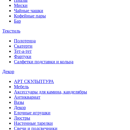
Пиалы
Миски
Чайные чашки
Кофейные пары
Бар
Текстиль
Полотенца
Скатерти
Тет-а-тет
Фартуки
Салфетки подставки и кольца
Декор
АРТ СКУЛЬПТУРА
Мебель
Аксессуары для камина, канделябры
Антиквариат
Вазы
Декор
Елочные игрушки
Люстры
Настенные тарелки
Свечи и подсвечники