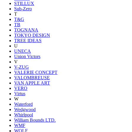
STILLUX
Sub-Zero
T
T&G
TB
TOGNANA
TOKYO DESIGN
TREE IDEAS
U
UNECA
Union Victors
V
V-ZUG
VALERIE CONCEPT
VALOMBREUSE
VAN APPLE ART
VERO
Virtus
W
Waterford
Wedgwood
Whirlpool
William Bounds LTD.
WMF
WOLF