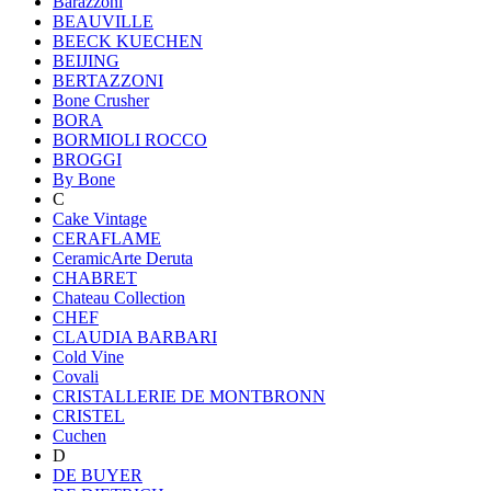
Barazzoni
BEAUVILLE
BEECK KUECHEN
BEIJING
BERTAZZONI
Bone Crusher
BORA
BORMIOLI ROCCO
BROGGI
By Bone
C
Cake Vintage
CERAFLAME
CeramicArte Deruta
CHABRET
Chateau Collection
CHEF
CLAUDIA BARBARI
Cold Vine
Covali
CRISTALLERIE DE MONTBRONN
CRISTEL
Cuchen
D
DE BUYER