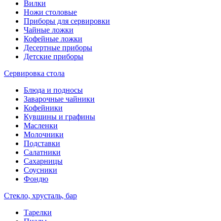
Вилки
Ножи столовые
Приборы для сервировки
Чайные ложки
Кофейные ложки
Десертные приборы
Детские приборы
Сервировка стола
Блюда и подносы
Заварочные чайники
Кофейники
Кувшины и графины
Масленки
Молочники
Подставки
Салатники
Сахарницы
Соусники
Фондю
Стекло, хрусталь, бар
Тарелки