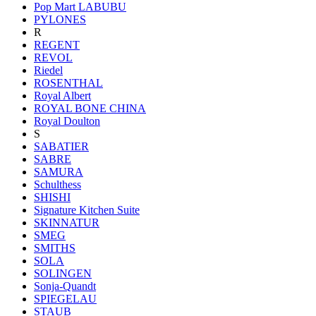
Pop Mart LABUBU
PYLONES
R
REGENT
REVOL
Riedel
ROSENTHAL
Royal Albert
ROYAL BONE CHINA
Royal Doulton
S
SABATIER
SABRE
SAMURA
Schulthess
SHISHI
Signature Kitchen Suite
SKINNATUR
SMEG
SMITHS
SOLA
SOLINGEN
Sonja-Quandt
SPIEGELAU
STAUB