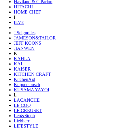
Haviland & C.Parlon
HITACHI
HOME CHEF
I
ILVE
J
J.Seignolles
JAMESON&TAILOR
JEFF KOONS
JIANWEN
K
KAHLA
KAI
KAISER
KITCHEN CRAFT
KitchenAid
Kuppersbusch
KUSAMA YAYOI
L
LACANCHE
LE COQ
LE CREUSET
Leo&Steph
Liebherr
LIFESTYLE