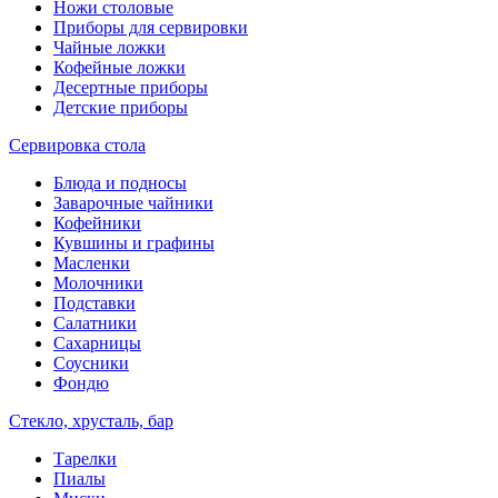
Ножи столовые
Приборы для сервировки
Чайные ложки
Кофейные ложки
Десертные приборы
Детские приборы
Сервировка стола
Блюда и подносы
Заварочные чайники
Кофейники
Кувшины и графины
Масленки
Молочники
Подставки
Салатники
Сахарницы
Соусники
Фондю
Стекло, хрусталь, бар
Тарелки
Пиалы