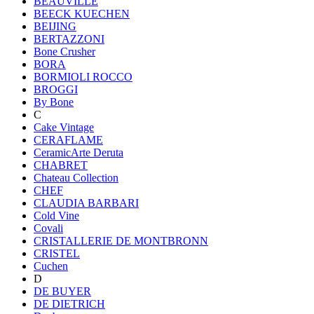
BEAUVILLE
BEECK KUECHEN
BEIJING
BERTAZZONI
Bone Crusher
BORA
BORMIOLI ROCCO
BROGGI
By Bone
C
Cake Vintage
CERAFLAME
CeramicArte Deruta
CHABRET
Chateau Collection
CHEF
CLAUDIA BARBARI
Cold Vine
Covali
CRISTALLERIE DE MONTBRONN
CRISTEL
Cuchen
D
DE BUYER
DE DIETRICH