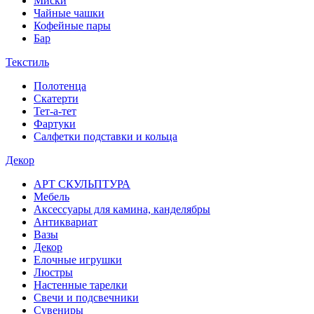
Миски
Чайные чашки
Кофейные пары
Бар
Текстиль
Полотенца
Скатерти
Тет-а-тет
Фартуки
Салфетки подставки и кольца
Декор
АРТ СКУЛЬПТУРА
Мебель
Аксессуары для камина, канделябры
Антиквариат
Вазы
Декор
Елочные игрушки
Люстры
Настенные тарелки
Свечи и подсвечники
Сувениры