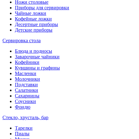
Ножи столовые
Приборы для сервировки
Чайные ложки
Кофейные ложки
Десертные приборы
Детские приборы
Сервировка стола
Блюда и подносы
Заварочные чайники
Кофейники
Кувшины и графины
Масленки
Молочники
Подставки
Салатники
Сахарницы
Соусники
Фондю
Стекло, хрусталь, бар
Тарелки
Пиалы