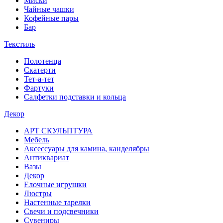
Миски
Чайные чашки
Кофейные пары
Бар
Текстиль
Полотенца
Скатерти
Тет-а-тет
Фартуки
Салфетки подставки и кольца
Декор
АРТ СКУЛЬПТУРА
Мебель
Аксессуары для камина, канделябры
Антиквариат
Вазы
Декор
Елочные игрушки
Люстры
Настенные тарелки
Свечи и подсвечники
Сувениры