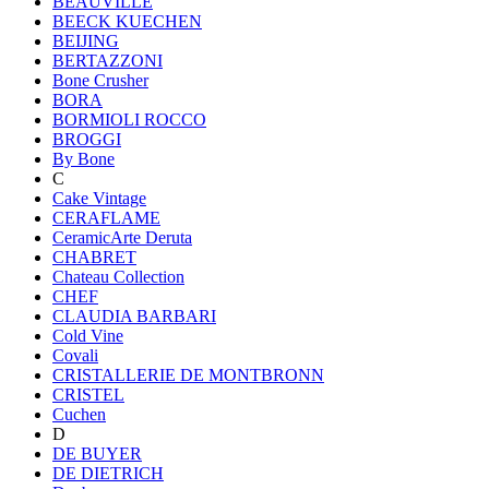
BEAUVILLE
BEECK KUECHEN
BEIJING
BERTAZZONI
Bone Crusher
BORA
BORMIOLI ROCCO
BROGGI
By Bone
C
Cake Vintage
CERAFLAME
CeramicArte Deruta
CHABRET
Chateau Collection
CHEF
CLAUDIA BARBARI
Cold Vine
Covali
CRISTALLERIE DE MONTBRONN
CRISTEL
Cuchen
D
DE BUYER
DE DIETRICH