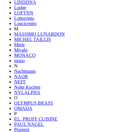
LINDDNA
Lodge
LOFTNN
Lottocento
Loucicentro
M
MASSIMO LUNARDON
MICHEL TAILLIS
Miele
Miyabi
MONACO
mono
N
Nachtmann
NAOR
NEFF
Nolte Kuchen
NYLALPHA
O
OLYMPUS BRASS
OMADA
P
P.L. PROFF CUISINE
PAUL NAGEL
Peugeot