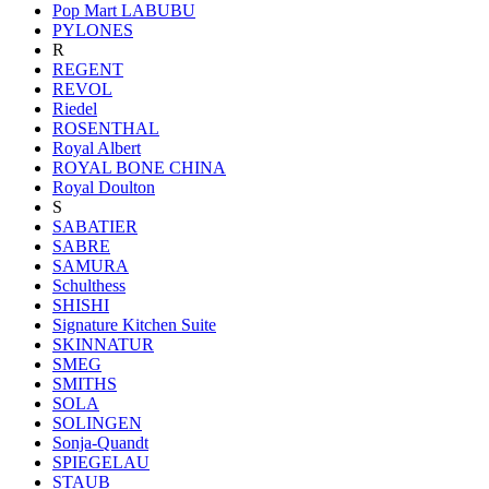
Pop Mart LABUBU
PYLONES
R
REGENT
REVOL
Riedel
ROSENTHAL
Royal Albert
ROYAL BONE CHINA
Royal Doulton
S
SABATIER
SABRE
SAMURA
Schulthess
SHISHI
Signature Kitchen Suite
SKINNATUR
SMEG
SMITHS
SOLA
SOLINGEN
Sonja-Quandt
SPIEGELAU
STAUB