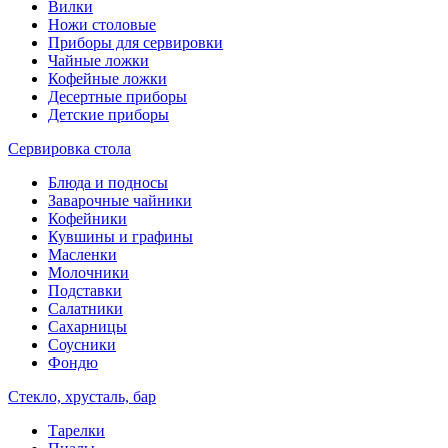
Вилки
Ножи столовые
Приборы для сервировки
Чайные ложки
Кофейные ложки
Десертные приборы
Детские приборы
Сервировка стола
Блюда и подносы
Заварочные чайники
Кофейники
Кувшины и графины
Масленки
Молочники
Подставки
Салатники
Сахарницы
Соусники
Фондю
Стекло, хрусталь, бар
Тарелки