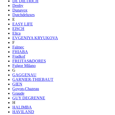
DE DIETRICH
Denby
Dunavox
Dutchdeluxes
E
EASY LIFE
EISCH
Elica
EVGENIYA KRYUKOVA
F
Falmec
FHIABA
Fradkof
FREITAS&DORES
Fulgor Milano
G
GAGGENAU
GARNIER-THIEBAUT
GIEN
Goyon-Chazeau
Graude
GUY DEGRENNE
H
HALIMBA
HAVILAND