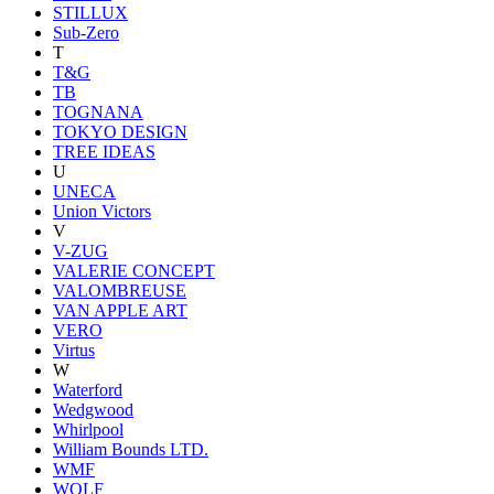
STILLUX
Sub-Zero
T
T&G
TB
TOGNANA
TOKYO DESIGN
TREE IDEAS
U
UNECA
Union Victors
V
V-ZUG
VALERIE CONCEPT
VALOMBREUSE
VAN APPLE ART
VERO
Virtus
W
Waterford
Wedgwood
Whirlpool
William Bounds LTD.
WMF
WOLF