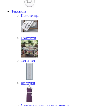
Текстиль
Полотенца
Скатерти
Тет-а-тет
Фартуки
Салфетки подставки и кольца