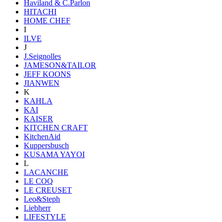
Haviland & C.Parlon
HITACHI
HOME CHEF
I
ILVE
J
J.Seignolles
JAMESON&TAILOR
JEFF KOONS
JIANWEN
K
KAHLA
KAI
KAISER
KITCHEN CRAFT
KitchenAid
Kuppersbusch
KUSAMA YAYOI
L
LACANCHE
LE COQ
LE CREUSET
Leo&Steph
Liebherr
LIFESTYLE