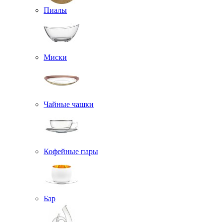
Пиалы
Миски
Чайные чашки
Кофейные пары
Бар