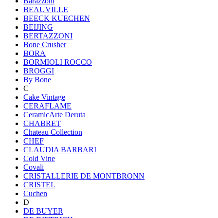
Barazzoni
BEAUVILLE
BEECK KUECHEN
BEIJING
BERTAZZONI
Bone Crusher
BORA
BORMIOLI ROCCO
BROGGI
By Bone
C
Cake Vintage
CERAFLAME
CeramicArte Deruta
CHABRET
Chateau Collection
CHEF
CLAUDIA BARBARI
Cold Vine
Covali
CRISTALLERIE DE MONTBRONN
CRISTEL
Cuchen
D
DE BUYER