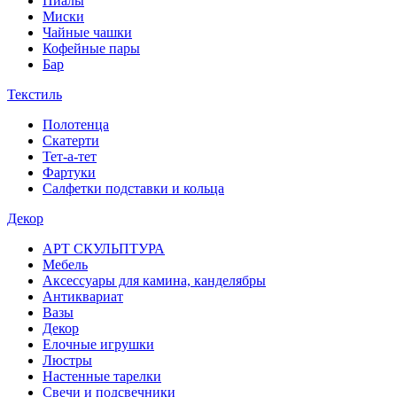
Пиалы
Миски
Чайные чашки
Кофейные пары
Бар
Текстиль
Полотенца
Скатерти
Тет-а-тет
Фартуки
Салфетки подставки и кольца
Декор
АРТ СКУЛЬПТУРА
Мебель
Аксессуары для камина, канделябры
Антиквариат
Вазы
Декор
Елочные игрушки
Люстры
Настенные тарелки
Свечи и подсвечники